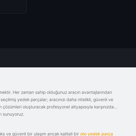
emektir. Her zaman sahip olduğunuz aracın avantajlarından
eçilmiş yedek parçalar; aracınızı daha nitelikli, güvenli ve
sin çözümleri oluşturacak profesyonel altyapısıyla karşınızda.
rı sunuyoruz.
s ve güvenli bir ulaşım ancak kaliteli bir
oto yedek parça