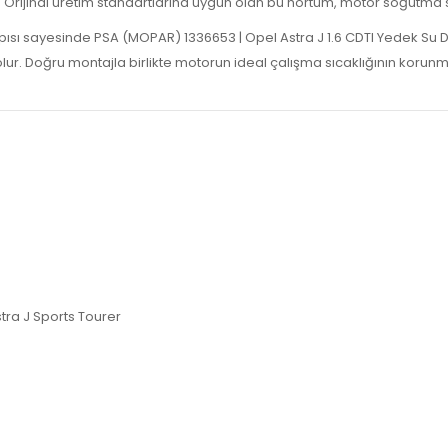
. Orijinal üretim standartlarına uygun olan bu hortum, motor soğutma sı
yapısı sayesinde PSA (MOPAR) 1336653 | Opel Astra J 1.6 CDTI Yedek S
lur. Doğru montajla birlikte motorun ideal çalışma sıcaklığının korunm
stra J Sports Tourer