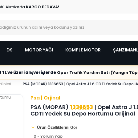
stü Alımlarda
KARGO BEDAVA!
DS
MOTOR YAĞI
KOMPLE MOTOR
ŞANZIMAN
 TL ve üzeri alışverişlerde
Opar Trafik Yardım Seti (Yangın Tüpl
ünleri
PSA (MOPAR) 1336653 | Opel Astra J 1.6 CDTI Yedek Su Depo H
Psa | Orjinal
PSA (MOPAR)
1336653
| Opel Astra J 1.
CDTI Yedek Su Depo Hortumu Orijinal
Ürün Özelliklerini Gör
0 - Yorum Yap