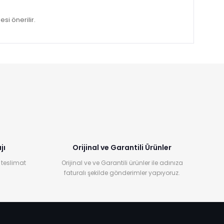
i önerilir.
jı
Orijinal ve Garantili Ürünler
 teslimat
Orijinal ve ve Garantili ürünler ile adınıza
faturalı şekilde gönderimler yapıyoruz.