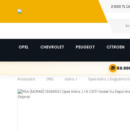
2.500 TL Ü
OPEL
CHEVROLET
PEUGEOT
CİTROEN
🎁
50.000
Anasayfa
OPEL
Astra J
Opel Astra J Soğutma Ür