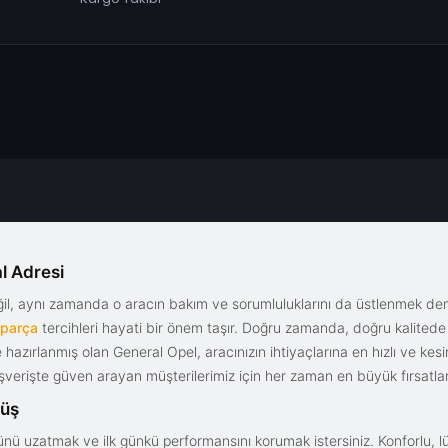
l Adresi
eğil, aynı zamanda o aracın bakım ve sorumluluklarını da üstlenmek d
 parça
tercihleri hayati bir önem taşır. Doğru zamanda, doğru kalitede s
le hazırlanmış olan General Opel, aracınızın ihtiyaçlarına en hızlı ve ke
alışverişte güven arayan müşterilerimiz için her zaman en büyük fırsatla
rüş
nü uzatmak ve ilk günkü performansını korumak istersiniz. Konforlu, lük