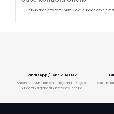
Bu ürünün aracınıza tam uyumlu olduğundan emin olmak iç
WhatsApp / Teknik Destek
Gü
Aracınıza uyumdan emin değil misiniz? Şase
Taksit imkan
numaranızı gönderin, biz kontrol edelim.