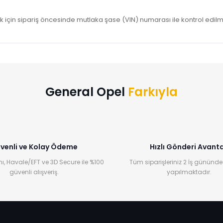
in sipariş öncesinde mutlaka şase (VIN) numarası ile kontrol edilmes
Bu ürüne ilk yorumu siz yapın!
Yorum Yaz
General Opel
Farkıyla
venli ve Kolay Ödeme
Hızlı Gönderi Avanta
ı, Havale/EFT ve 3D Secure ile %100
Tüm siparişleriniz 2 İş gününde
güvenli alışveriş.
yapılmaktadır.