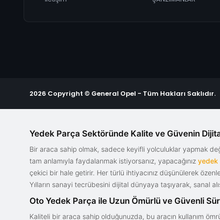
2026 Copyright © General Opel - Tüm Hakları Saklıdır.
Yedek Parça Sektöründe Kalite ve Güvenin Dijita
Bir araca sahip olmak, sadece keyifli yolculuklar yapmak d
tam anlamıyla faydalanmak istiyorsanız, yapacağınız
yedek
çekici bir hale getirir. Her türlü ihtiyacınız düşünülerek özen
Yılların sanayi tecrübesini dijital dünyaya taşıyarak, sanal 
Oto Yedek Parça ile Uzun Ömürlü ve Güvenli Sü
Kaliteli bir araca sahip olduğunuzda, bu aracın kullanım ömrü