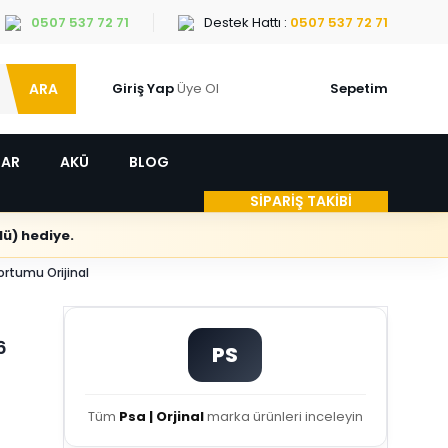
0507 537 72 71
Destek Hattı :
0507 537 72 71
ARA
Giriş Yap
Üye Ol
Sepetim
LAR
AKÜ
BLOG
SİPARİŞ TAKİBİ
ü) hediye.
ortumu Orijinal
6
PS
Tüm
Psa | Orjinal
marka ürünleri inceleyin