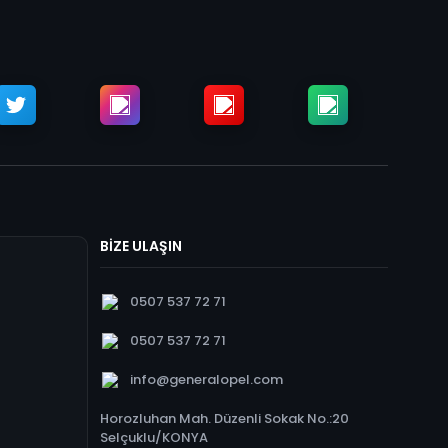
BİZE ULAŞIN
0507 537 72 71
0507 537 72 71
info@generalopel.com
Horozluhan Mah. Düzenli Sokak No.:20
Selçuklu/KONYA