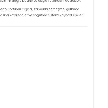
vısının doğru basınç ve akışla iletilmesini destekler.
u Depo Hortumu Orijinal, zamanla sertleşme, çatlama
asına katkı sağlar ve soğutma sistemi kaynaklı riskleri