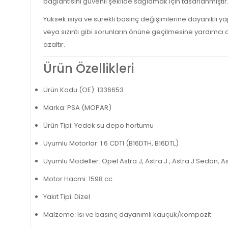
bağlantısını güvenli şekilde sağlamak için tasarlanmıştır
Yüksek ısıya ve sürekli basınç değişimlerine dayanıklı 
veya sızıntı gibi sorunların önüne geçilmesine yardımcı o
azaltır.
Ürün Özellikleri
Ürün Kodu (OE): 1336653
Marka: PSA (MOPAR)
Ürün Tipi: Yedek su depo hortumu
Uyumlu Motorlar: 1.6 CDTI (B16DTH, B16DTL)
Uyumlu Modeller: Opel Astra J, Astra J , Astra J Sedan, A
Motor Hacmi: 1598 cc
Yakıt Tipi: Dizel
Malzeme: Isı ve basınç dayanımlı kauçuk/kompozit