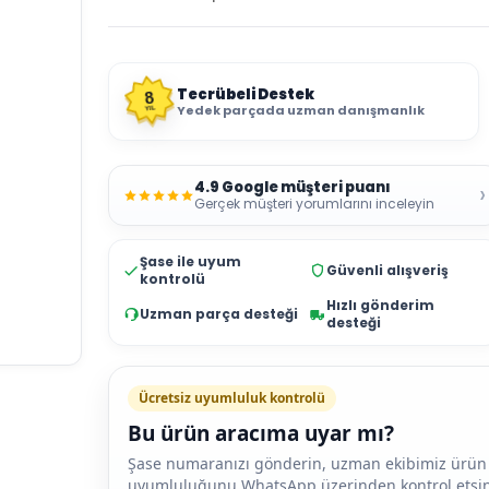
Tecrübeli Destek
8
Yedek parçada uzman danışmanlık
YIL
4.9 Google müşteri puanı
›
Gerçek müşteri yorumlarını inceleyin
Şase ile uyum
Güvenli alışveriş
kontrolü
Hızlı gönderim
Uzman parça desteği
desteği
Ücretsiz uyumluluk kontrolü
Bu ürün aracıma uyar mı?
Şase numaranızı gönderin, uzman ekibimiz ürün
uyumluluğunu WhatsApp üzerinden kontrol etsin