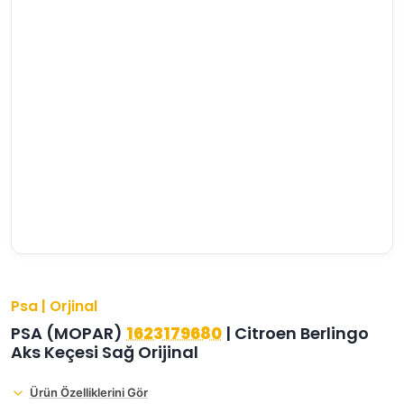
›
›
›
O
C
P
Beni
Şifremi
CHEVROLET
OPEL
PEUGEOT
hatırla
unuttum
Giriş Yap
›
›
›
M
C
D
Yeni Hesap
MOTOR
CİTROEN
DS
Oluştur
YAĞI
›
›
›
K
Ş
A
KOMPLE
ŞANZIMANLAR
AKÜ
MOTOR
Psa | Orjinal
PSA (MOPAR)
1623179680
| Citroen Berlingo
Aks Keçesi Sağ Orijinal
Ürün Özelliklerini Gör