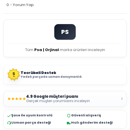
0 - Yorum Yap
PS
Tüm
Psa | Orjinal
marka ürünleri inceleyin
Tecrübeli Destek
8
Yedek parçada uzman danışmanlık
YIL
4.9 Google müşteri puanı
›
Gerçek müşteri yorumlarını inceleyin
Şase ile uyum kontrolü
Güvenli alışveriş
Uzman parça desteği
Hızlı gönderim desteği