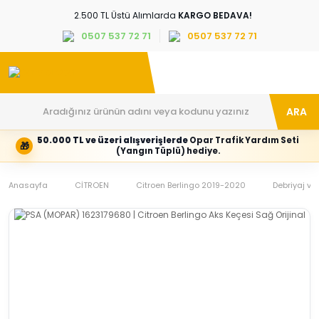
2.500 TL Üstü Alımlarda
KARGO BEDAVA!
0507 537 72 71
0507 537 72 71
ARA
50.000 TL ve üzeri alışverişlerde
Opar Trafik Yardım Seti
🎁
Hesabım
Kategoriler
(Yangın Tüplü) hediye.
Giriş
Marka,
yapın
araç
Anasayfa
veya
ve
CİTROEN
Citroen Berlingo 2019-2020
Debriyaj ve 
yeni
parça
hesap
grubunu
oluşturun
seçin
Tüm Kategoriler
E-posta adresi
Şifre