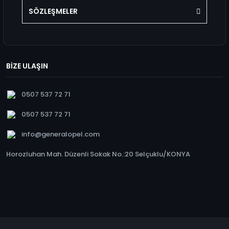
SÖZLEŞMELER
BİZE ULAŞIN
0507 537 72 71
0507 537 72 71
info@generalopel.com
Horozluhan Mah. Düzenli Sokak No.:20 Selçuklu/KONYA