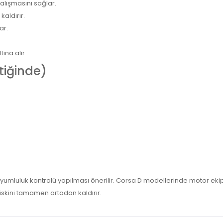
alışmasını sağlar.
kaldırır.
ar.
ına alır.
ktiğinde)
umluluk kontrolü yapılması önerilir. Corsa D modellerinde motor ekip
kini tamamen ortadan kaldırır.