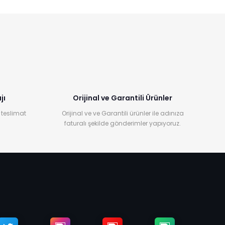
jı
Orijinal ve Garantili Ürünler
 teslimat
Orijinal ve ve Garantili ürünler ile adınıza
faturalı şekilde gönderimler yapıyoruz.