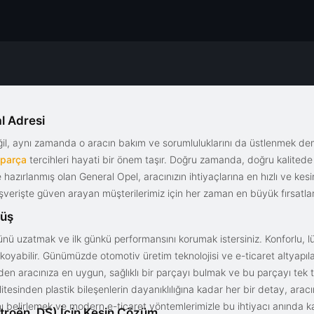
l Adresi
eğil, aynı zamanda o aracın bakım ve sorumluluklarını da üstlenmek d
 parça
tercihleri hayati bir önem taşır. Doğru zamanda, doğru kalitede s
le hazırlanmış olan General Opel, aracınızın ihtiyaçlarına en hızlı ve ke
alışverişte güven arayan müşterilerimiz için her zaman en büyük fırsatla
rüş
nü uzatmak ve ilk günkü performansını korumak istersiniz. Konforlu, lük
yabilir. Günümüzde otomotiv üretim teknolojisi ve e-ticaret altyapılar
en aracınıza en uygun, sağlıklı bir parçayı bulmak ve bu parçayı tek 
litesinden plastik bileşenlerin dayanıklılığına kadar her bir detay, a
ını belirlemek ve modern e-ticaret yöntemlerimizle bu ihtiyacı anında ka
troën, DS) İçin Kesin Çözüm