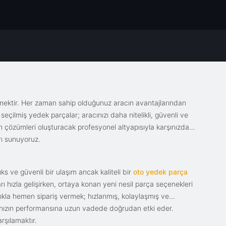
emektir. Her zaman sahip olduğunuz aracın avantajlarından
eçilmiş yedek parçalar; aracınızı daha nitelikli, güvenli ve
sin çözümleri oluşturacak profesyonel altyapısıyla karşınızda.
rı sunuyoruz.
s ve güvenli bir ulaşım ancak kaliteli bir
oto yedek parça
ı hızla gelişirken, ortaya konan yeni nesil parça seçenekleri
tıkla hemen sipariş vermek; hızlanmış, kolaylaşmış ve
racınızın performansına uzun vadede doğrudan etki eder.
rşılamaktır.