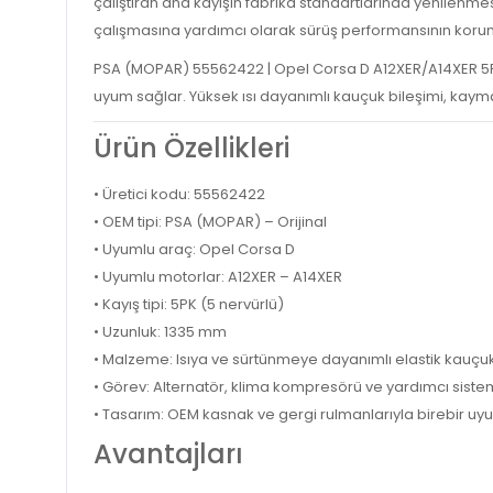
çalıştıran ana kayışın fabrika standartlarında yenilenme
çalışmasına yardımcı olarak sürüş performansının korun
PSA (MOPAR) 55562422 | Opel Corsa D A12XER/A14XER 5PK1
uyum sağlar. Yüksek ısı dayanımlı kauçuk bileşimi, kay
Ürün Özellikleri
• Üretici kodu: 55562422
• OEM tipi: PSA (MOPAR) – Orijinal
• Uyumlu araç: Opel Corsa D
• Uyumlu motorlar: A12XER – A14XER
• Kayış tipi: 5PK (5 nervürlü)
• Uzunluk: 1335 mm
• Malzeme: Isıya ve sürtünmeye dayanımlı elastik kauçu
• Görev: Alternatör, klima kompresörü ve yardımcı siste
• Tasarım: OEM kasnak ve gergi rulmanlarıyla birebir uy
Avantajları