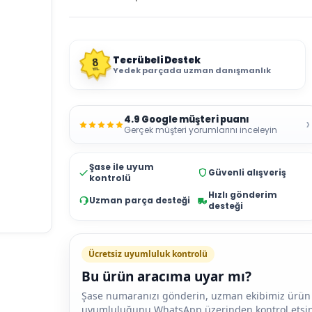
Tecrübeli Destek
8
Yedek parçada uzman danışmanlık
YIL
4.9 Google müşteri puanı
›
Gerçek müşteri yorumlarını inceleyin
Şase ile uyum
Güvenli alışveriş
kontrolü
Hızlı gönderim
Uzman parça desteği
desteği
Ücretsiz uyumluluk kontrolü
Bu ürün aracıma uyar mı?
Şase numaranızı gönderin, uzman ekibimiz ürün
uyumluluğunu WhatsApp üzerinden kontrol etsin