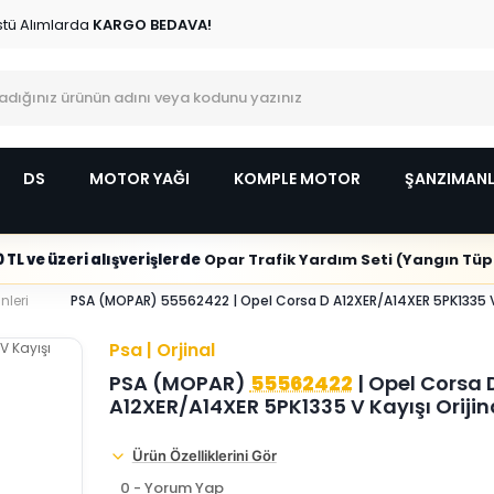
stü Alımlarda
KARGO BEDAVA!
DS
MOTOR YAĞI
KOMPLE MOTOR
ŞANZIMAN
 TL ve üzeri alışverişlerde
Opar Trafik Yardım Seti (Yangın Tüpl
nleri
PSA (MOPAR) 55562422 | Opel Corsa D A12XER/A14XER 5PK1335 V K
Psa | Orjinal
PSA (MOPAR)
55562422
| Opel Corsa 
A12XER/A14XER 5PK1335 V Kayışı Orijin
Ürün Özelliklerini Gör
0 - Yorum Yap