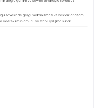
rının doğru gerilim ve kayma direnciyle sorunsuz
nluğu sayesinde gergi mekanizması ve kasnaklarla tam
ze ederek uzun ömürlü ve stabil çalışma sunar.