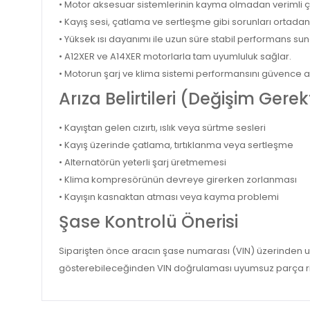
• Motor aksesuar sistemlerinin kayma olmadan verimli ç
• Kayış sesi, çatlama ve sertleşme gibi sorunları ortadan 
• Yüksek ısı dayanımı ile uzun süre stabil performans sun
• A12XER ve A14XER motorlarla tam uyumluluk sağlar.
• Motorun şarj ve klima sistemi performansını güvence alt
Arıza Belirtileri (Değişim Gere
• Kayıştan gelen cızırtı, ıslık veya sürtme sesleri
• Kayış üzerinde çatlama, tırtıklanma veya sertleşme
• Alternatörün yeterli şarj üretmemesi
• Klima kompresörünün devreye girerken zorlanması
• Kayışın kasnaktan atması veya kayma problemi
Şase Kontrolü Önerisi
Siparişten önce aracın şase numarası (VIN) üzerinden uy
gösterebileceğinden VIN doğrulaması uyumsuz parça ris