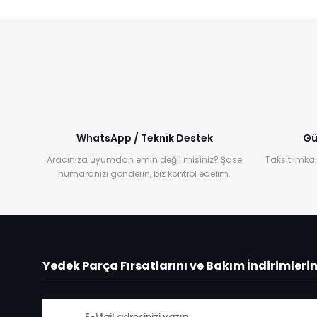
WhatsApp / Teknik Destek
Gü
Aracınıza uyumdan emin değil misiniz? Şase
Taksit imkan
numaranızı gönderin, biz kontrol edelim.
Yedek Parça Fırsatlarını ve Bakım İndirimleri