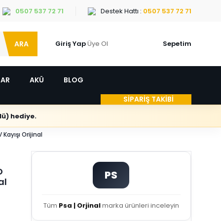
0507 537 72 71
Destek Hattı :
0507 537 72 71
ARA
Giriş Yap
Üye Ol
Sepetim
LAR
AKÜ
BLOG
SİPARİŞ TAKİBİ
ü) hediye.
ayışı Orijinal
D
PS
al
Tüm
Psa | Orjinal
marka ürünleri inceleyin