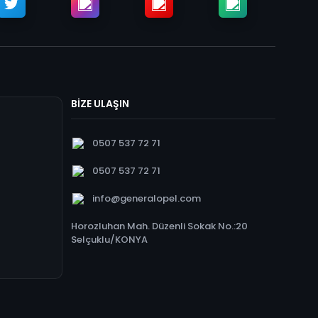
BİZE ULAŞIN
0507 537 72 71
0507 537 72 71
info@generalopel.com
Horozluhan Mah. Düzenli Sokak No.:20
Selçuklu/KONYA