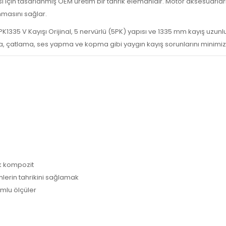
si için tasarlanmış OEM üretim bir tahrik elemanıdır. Motor aksesuarla
masını sağlar.
335 V Kayışı Orijinal, 5 nervürlü (5PK) yapısı ve 1335 mm kayış uzu
ma, çatlama, ses yapma ve kopma gibi yaygın kayış sorunlarını minimi
k kompozit
mlerin tahrikini sağlamak
umlu ölçüler