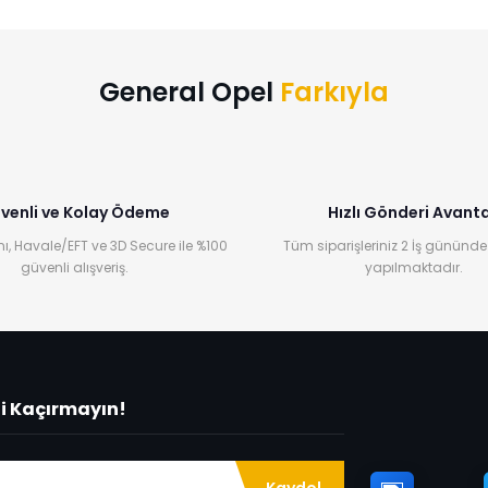
Bu ürüne ilk yorumu siz yapın!
Yorum Yaz
General Opel
Farkıyla
venli ve Kolay Ödeme
Hızlı Gönderi Avanta
ı, Havale/EFT ve 3D Secure ile %100
Tüm siparişleriniz 2 İş gününde
güvenli alışveriş.
yapılmaktadır.
ni Kaçırmayın!
Kaydol