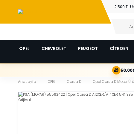
2.500 TL Ü
OPEL
CHEVROLET
PEUGEOT
CİTROEN
🎁
50.000
Anasayfa
OPEL
Corsa D
Opel Corsa D Motor Ürü