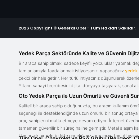
2026 Copyright © General Opel - Tüm Hakları Saklıdır.
Yedek Parça Sektöründe Kalite ve Güvenin Dijita
Bir araca sahip olmak, sadece keyifli yolculuklar yapmak d
tam anlamıyla faydalanmak istiyorsanız, yapacağınız
yedek
çekici bir hale getirir. Her türlü ihtiyacınız düşünülerek özen
Yılların sanayi tecrübesini dijital dünyaya taşıyarak, sanal 
Oto Yedek Parça ile Uzun Ömürlü ve Güvenli Sü
Kaliteli bir araca sahip olduğunuzda, bu aracın kullanım ömrü
seçeneği ile desteklendiğinde uzun ömürlü bir sonuç ortaya ko
araç sahiplerini mutlu etmeye devam ediyor. İnternet üzerind
tamamen güvenilir bir süreç haline gelmiştir. Metal alaşım ka
Uzman ekibimizle birlikte önceliğimiz, aracınızın tam ihtiyac
Tüm Opel, Chevrolet ve PSA Grubu (Peugeot, Ci