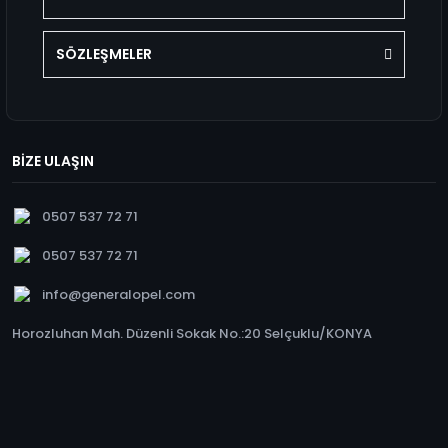
SÖZLEŞMELER
BİZE ULAŞIN
0507 537 72 71
0507 537 72 71
info@generalopel.com
Horozluhan Mah. Düzenli Sokak No.:20 Selçuklu/KONYA