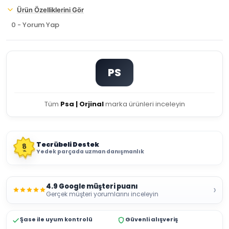
Ürün Özelliklerini Gör
0 - Yorum Yap
PS
Tüm
Psa | Orjinal
marka ürünleri inceleyin
Tecrübeli Destek
8
Yedek parçada uzman danışmanlık
YIL
4.9 Google müşteri puanı
›
Gerçek müşteri yorumlarını inceleyin
Şase ile uyum kontrolü
Güvenli alışveriş