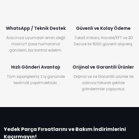
WhatsApp / Teknik Destek
Güvenli ve Kolay Ödeme
Aracınıza uyumdan emin değil
Taksit imkanı, Havale/EFT ve 3D
misiniz? Şase numaranızı
Secure ile %100 güvenli alışveriş.
gönderin, biz kontrol edelim.
Hızlı Gönderi Avantajı
Orijinal ve Garantili Ürünler
Tüm siparişleriniz 2 İş gününde
Orijinal ve ve Garantili ürünler ile
teslimat yapılmaktadır.
adınıza faturalı şekilde
gönderimler yapıyoruz.
Yedek Parça Fırsatlarını ve Bakım İndirimlerini
Kaçırmayın!