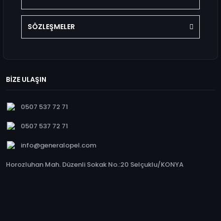
SÖZLEŞMELER
BİZE ULAŞIN
0507 537 72 71
0507 537 72 71
info@generalopel.com
Horozluhan Mah. Düzenli Sokak No.:20 Selçuklu/KONYA