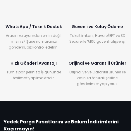
WhatsApp / Teknik Destek
Güvenli ve Kolay Ödeme
Aracınıza uyumdan emin değil
Taksit imkanı, Havale/EFT ve 3D
misiniz? Şase numaranızı
Secure ile %100 güvenli alışveriş.
gönderin, biz kontrol edelim.
Hızlı Gönderi Avantajı
Orijinal ve Garantili Ürünler
Tüm siparişleriniz 2 İş gününde
Orijinal ve ve Garantili ürünler ile
teslimat yapılmaktadır.
adınıza faturalı şekilde
gönderimler yapıyoruz.
Yedek Parça Fırsatlarını ve Bakım İndirimlerini
Kaçırmayın!