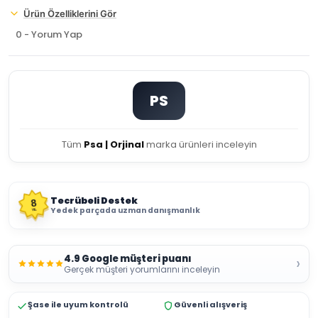
Ürün Özelliklerini Gör
0 - Yorum Yap
PS
Tüm
Psa | Orjinal
marka ürünleri inceleyin
Tecrübeli Destek
8
Yedek parçada uzman danışmanlık
YIL
4.9 Google müşteri puanı
›
Gerçek müşteri yorumlarını inceleyin
Şase ile uyum kontrolü
Güvenli alışveriş