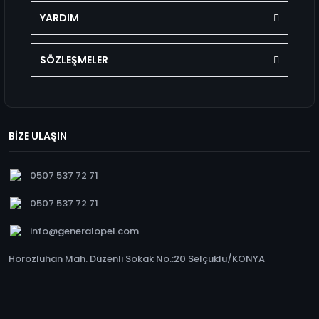
YARDIM
SÖZLEŞMELER
BİZE ULAŞIN
0507 537 72 71
0507 537 72 71
info@generalopel.com
Horozluhan Mah. Düzenli Sokak No.:20 Selçuklu/KONYA