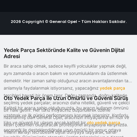
2026 Copyright © General Opel - Tüm Hakları Saklıdır.
Yedek Parça Sektöründe Kalite ve Güvenin Dijital
Adresi
Bir araca sahip olmak, sadece keyifli yolculuklar yapmak değil,
aynı zamanda o aracın bakım ve sorumluluklarını da üstlenmek
demektir. Her zaman sahip olduğunuz aracın avantajlarından tam
anlamıyla faydalanmak istiyorsanız, yapacağınız
yedek parça
tercihleri hayati bir önem taşır. Doğru zamanda, doğru kalitede
Oto Yedek Parça ile Uzun Ömürlü ve Güvenli Sürüş
seçilmiş yedek parçalar; aracınızı daha nitelikli, güvenli ve çekici
Kaliteli bir araca sahip olduğunuzda, bu aracın kullanım ömrünü
bir hale getirir. Her türlü ihtiyacınız düşünülerek özenle
uzatmak ve ilk günkü performansını korumak istersiniz. Konforlu,
hazırlanmış olan General Opel, aracınızın ihtiyaçlarına en hızlı ve
lüks ve güvenli bir ulaşım ancak kaliteli bir
oto yedek parça
kesin çözümleri oluşturacak profesyonel altyapısıyla karşınızda.
seçeneği ile desteklendiğinde uzun ömürlü bir sonuç ortaya
Yılların sanayi tecrübesini dijital dünyaya taşıyarak, sanal