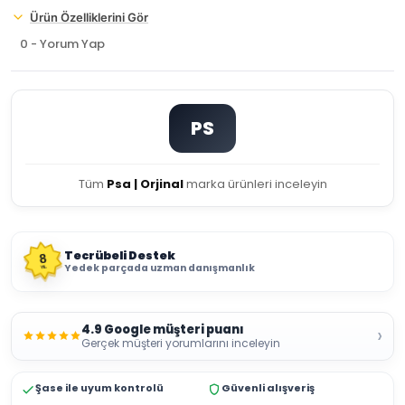
Ürün Özelliklerini Gör
0 - Yorum Yap
PS
Tüm
Psa | Orjinal
marka ürünleri inceleyin
Tecrübeli Destek
8
Yedek parçada uzman danışmanlık
YIL
4.9 Google müşteri puanı
›
Gerçek müşteri yorumlarını inceleyin
Şase ile uyum kontrolü
Güvenli alışveriş