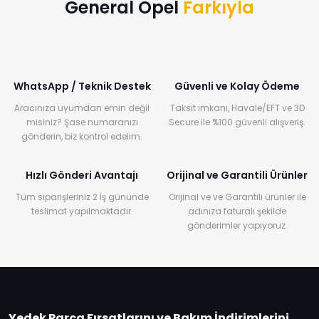
General Opel
Farkıyla
WhatsApp / Teknik Destek
Güvenli ve Kolay Ödeme
Aracınıza uyumdan emin değil
Taksit imkanı, Havale/EFT ve 3D
misiniz? Şase numaranızı
Secure ile %100 güvenli alışveriş.
gönderin, biz kontrol edelim.
Hızlı Gönderi Avantajı
Orijinal ve Garantili Ürünler
Tüm siparişleriniz 2 İş gününde
Orijinal ve ve Garantili ürünler ile
teslimat yapılmaktadır.
adınıza faturalı şekilde
gönderimler yapıyoruz.
Yedek Parça Fırsatlarını ve Bakım İndirimlerini