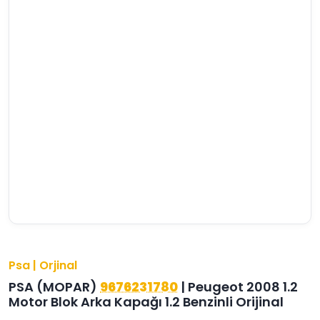
Şifre
›
›
›
O
C
P
Beni
Şifremi
CHEVROLET
OPEL
PEUGEOT
hatırla
unuttum
Giriş Yap
›
›
›
M
C
D
Yeni Hesap
MOTOR
CİTROEN
DS
Oluştur
YAĞI
›
›
›
K
Ş
A
KOMPLE
ŞANZIMANLAR
AKÜ
MOTOR
Psa | Orjinal
PSA (MOPAR)
9676231780
| Peugeot 2008 1.2
Motor Blok Arka Kapağı 1.2 Benzinli Orijinal