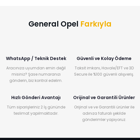
General Opel
Farkıyla
WhatsApp / Teknik Destek
Güvenli ve Kolay Ödeme
Aracınıza uyumdan emin değil
Taksit imkanı, Havale/EFT ve 3D
misiniz? Şase numaranızı
Secure ile %100 güvenli alışveriş.
gönderin, biz kontrol edelim.
Hızlı Gönderi Avantajı
Orijinal ve Garantili Ürünler
Tüm siparişleriniz 2 İş gününde
Orijinal ve ve Garantili ürünler ile
teslimat yapılmaktadır.
adınıza faturalı şekilde
gönderimler yapıyoruz.