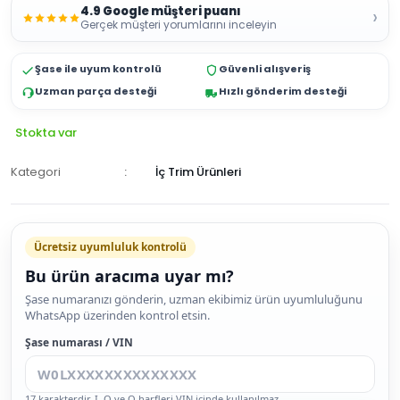
4.9 Google müşteri puanı
›
Gerçek müşteri yorumlarını inceleyin
Şase ile uyum kontrolü
Güvenli alışveriş
Uzman parça desteği
Hızlı gönderim desteği
Stokta var
Kategori
İç Trim Ürünleri
Ücretsiz uyumluluk kontrolü
Bu ürün aracıma uyar mı?
SEPETE
Şase numaranızı gönderin, uzman ekibimiz ürün uyumluluğunu
WhatsApp üzerinden kontrol etsin.
EKLE
HEMEN
Şase numarası / VIN
AL
17 karakterdir. I, O ve Q harfleri VIN içinde kullanılmaz.