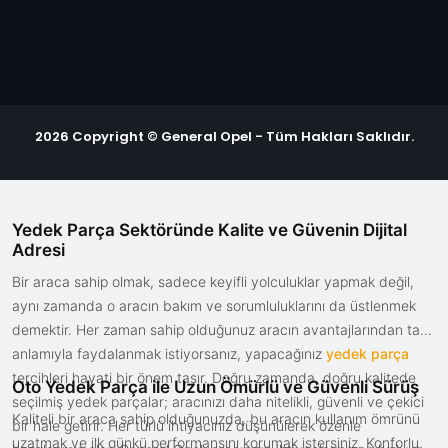
2026 Copyright © General Opel - Tüm Hakları Saklıdır.
Yedek Parça Sektöründe Kalite ve Güvenin Dijital
Adresi
Bir araca sahip olmak, sadece keyifli yolculuklar yapmak değil,
aynı zamanda o aracın bakım ve sorumluluklarını da üstlenmek
demektir. Her zaman sahip olduğunuz aracın avantajlarından tam
anlamıyla faydalanmak istiyorsanız, yapacağınız
yedek parça
tercihleri hayati bir önem taşır. Doğru zamanda, doğru kalitede
Oto Yedek Parça ile Uzun Ömürlü ve Güvenli Sürüş
seçilmiş yedek parçalar; aracınızı daha nitelikli, güvenli ve çekici
Kaliteli bir araca sahip olduğunuzda, bu aracın kullanım ömrünü
bir hale getirir. Her türlü ihtiyacınız düşünülerek özenle
uzatmak ve ilk günkü performansını korumak istersiniz. Konforlu,