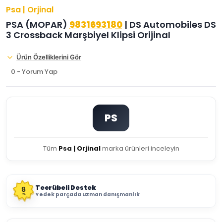
Psa | Orjinal
PSA (MOPAR)
9831693180
| DS Automobiles DS
3 Crossback Marşbiyel Klipsi Orijinal
Ürün Özelliklerini Gör
0 - Yorum Yap
PS
Tüm
Psa | Orjinal
marka ürünleri inceleyin
Tecrübeli Destek
8
Yedek parçada uzman danışmanlık
YIL