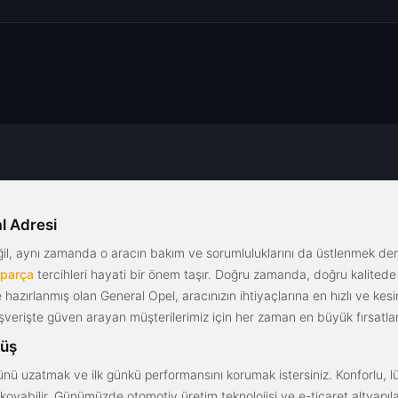
l Adresi
eğil, aynı zamanda o aracın bakım ve sorumluluklarını da üstlenmek d
 parça
tercihleri hayati bir önem taşır. Doğru zamanda, doğru kalitede s
le hazırlanmış olan General Opel, aracınızın ihtiyaçlarına en hızlı ve ke
alışverişte güven arayan müşterilerimiz için her zaman en büyük fırsatla
rüş
nü uzatmak ve ilk günkü performansını korumak istersiniz. Konforlu, lük
yabilir. Günümüzde otomotiv üretim teknolojisi ve e-ticaret altyapılar