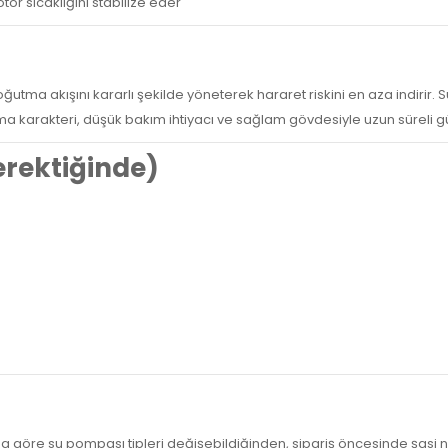
or sıcaklığını stabilize eder
tma akışını kararlı şekilde yöneterek hararet riskini en aza indirir.
 karakteri, düşük bakım ihtiyacı ve sağlam gövdesiyle uzun süreli güv
Gerektiğinde)
na göre su pompası tipleri değişebildiğinden, sipariş öncesinde şasi