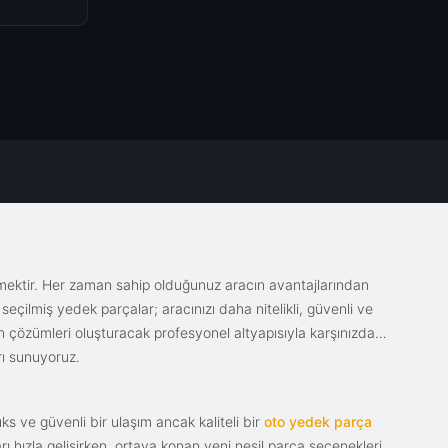
emektir. Her zaman sahip olduğunuz aracın avantajlarından
eçilmiş yedek parçalar; aracınızı daha nitelikli, güvenli ve
sin çözümleri oluşturacak profesyonel altyapısıyla karşınızda.
rı sunuyoruz.
s ve güvenli bir ulaşım ancak kaliteli bir
oto yedek parça
ı hızla gelişirken, ortaya konan yeni nesil parça seçenekleri