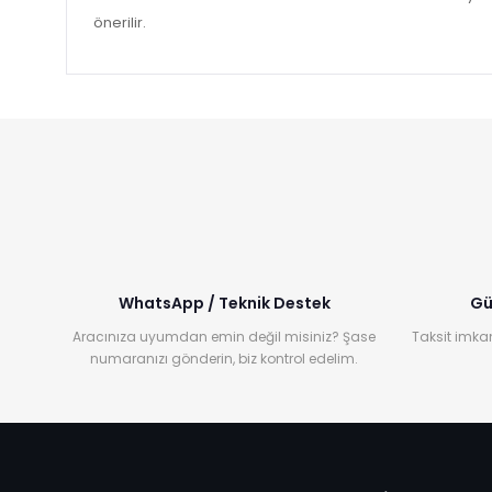
önerilir.
WhatsApp / Teknik Destek
Gü
Aracınıza uyumdan emin değil misiniz? Şase
Taksit imkan
numaranızı gönderin, biz kontrol edelim.