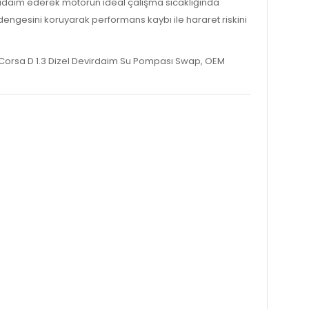
ridaim ederek motorun ideal çalışma sıcaklığında
 dengesini koruyarak performans kaybı ile hararet riskini
l Corsa D 1.3 Dizel Devirdaim Su Pompası Swap, OEM