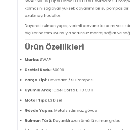
SWAP 60006 | Opel Corsa D 1.3 Dizel Devirdaim Su Pompa
kalmasını sağlayan yüksek dayanımlı bir su pompasıdır. Öz
azaltmayı hedefler.
Dayanıklı rulman yapısı, verimli pervane tasarımı ve s
ölçülerine tam uyumuyla sorunsuz montaj sağlar ve soğutm
Ürün Özellikleri
Marka:
SWAP
Üretici Kodu:
60006
Parça Tipi:
Devirdaim / Su Pompası
Uyumlu Araç:
Opel Corsa D 1.3 CDTI
Motor Tipi:
1.3 Dizel
Gövde Yapısı:
Metal sızdırmaz gövde
Rulman Türü:
Dayanıklı uzun ömürlü rulman grubu