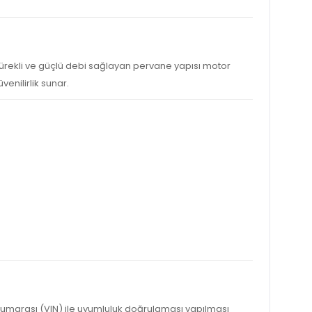
 Sürekli ve güçlü debi sağlayan pervane yapısı motor
enilirlik sunar.
 numarası (VIN) ile uyumluluk doğrulaması yapılması