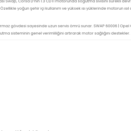
sı Swap, Corsa D’nin 1.3 CDTI motorunda soğutma sıvısını sürekli dev
ellikle yoğun şehir içi kullanım ve yüksek ısı yüklerinde motorun ısıl
ızdırmaz gövdesi sayesinde uzun servis ömrü sunar. SWAP 60006 | Ope
a sisteminin genel verimliliğini artırarak motor sağlığını destekler.