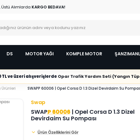
L Üstü Alımlarda
KARGO BEDAVA!
DS
MOTOR YAĞI
KOMPLE MOTOR
ŞANZIMAN
 TL ve üzeri alışverişlerde
Opar Trafik Yardım Seti (Yangın Tüpl
Ürünleri
SWAPP 60006 | Opel Corsa D 1.3 Dizel Devirdaim Su Pompas
Swap
SWAP
P 60006
| Opel Corsa D 1.3 Dizel
Devirdaim Su Pompası
Ürün Özelliklerini Gör