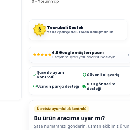
0 - Yorum Yap
Tecrübeli Destek
8
Yedek parçada uzman danışmanlık
YIL
4.9 Google müşteri puanı
›
Gerçek müşteri yorumlarını inceleyin
Şase ile uyum
Güvenli alışveriş
kontrolü
Hızlı gönderim
Uzman parça desteği
desteği
Ücretsiz uyumluluk kontrolü
Bu ürün aracıma uyar mı?
Şase numaranızı gönderin, uzman ekibimiz ürün