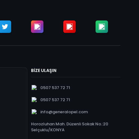
BİZE ULAŞIN
0507 537 72 71
0507 537 72 71
info@generalopel.com
Horozluhan Mah. Düzenli Sokak No.:20
Selçuklu/KONYA