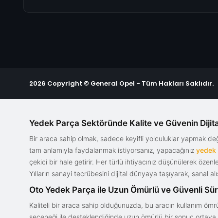
2026 Copyright © General Opel - Tüm Hakları Saklıdır.
Yedek Parça Sektöründe Kalite ve Güvenin Dijita
Bir araca sahip olmak, sadece keyifli yolculuklar yapmak d
tam anlamıyla faydalanmak istiyorsanız, yapacağınız
yedek
çekici bir hale getirir. Her türlü ihtiyacınız düşünülerek özen
Yılların sanayi tecrübesini dijital dünyaya taşıyarak, sanal 
Oto Yedek Parça ile Uzun Ömürlü ve Güvenli Sü
Kaliteli bir araca sahip olduğunuzda, bu aracın kullanım ömrü
seçeneği ile desteklendiğinde uzun ömürlü bir sonuç ortaya ko