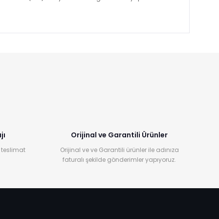
jı
Orijinal ve Garantili Ürünler
 teslimat
Orijinal ve ve Garantili ürünler ile adınıza
faturalı şekilde gönderimler yapıyoruz.