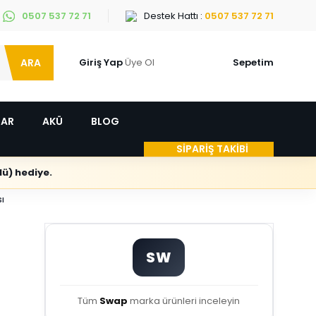
0507 537 72 71
Destek Hattı :
0507 537 72 71
ARA
Giriş Yap
Üye Ol
Sepetim
LAR
AKÜ
BLOG
SİPARİŞ TAKİBİ
ü) hediye.
ı
SW
Tüm
Swap
marka ürünleri inceleyin