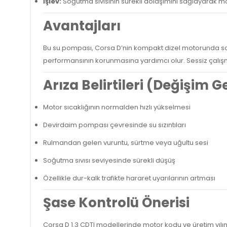
İşlev:
Soğutma sıvısının sürekli dolaşımını sağlayarak mot
Avantajları
Bu su pompası, Corsa D’nin kompakt dizel motorunda soğu
performansının korunmasına yardımcı olur. Sessiz çalışma
Arıza Belirtileri (Değişim 
Motor sıcaklığının normalden hızlı yükselmesi
Devirdaim pompası çevresinde su sızıntıları
Rulmandan gelen vuruntu, sürtme veya uğultu sesi
Soğutma sıvısı seviyesinde sürekli düşüş
Özellikle dur-kalk trafikte hararet uyarılarının artması
Şase Kontrolü Önerisi
Corsa D 1.3 CDTI modellerinde motor kodu ve üretim yılı