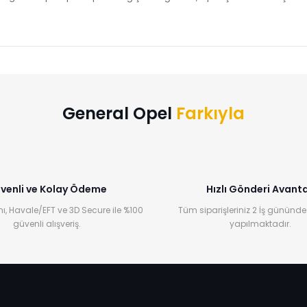
Bu ürüne ilk yorumu siz yapın!
Yorum Yaz
General Opel
Farkıyla
venli ve Kolay Ödeme
Hızlı Gönderi Avanta
ı, Havale/EFT ve 3D Secure ile %100
Tüm siparişleriniz 2 İş gününde
güvenli alışveriş.
yapılmaktadır.