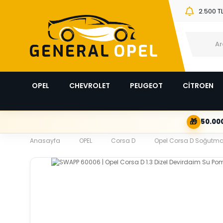
2.500 T
OPEL
CHEVROLET
PEUGEOT
CİTROEN
🎁
50.000
Anasayfa
OPEL
Corsa D
Opel Corsa D Soğutma 