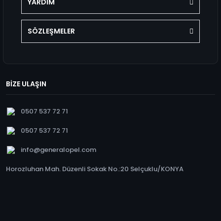
YARDIM
SÖZLEŞMELER
BİZE ULAŞIN
0507 537 72 71
0507 537 72 71
info@generalopel.com
Horozluhan Mah. Düzenli Sokak No.:20 Selçuklu/KONYA