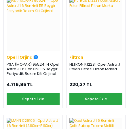
›
›
›
O
C
P
Beni
Şifremi
CHEVROLET
OPEL
PEUGEOT
hatırla
unuttum
Giriş Yap
›
›
›
M
C
D
Yeni Hesap
MOTOR
CİTROEN
DS
Oluştur
YAĞI
Opel | Orjinal
Filtron
›
›
›
PSA (MOPAR) 95524114 Opel
FILTRON K1223 | Opel Astra J
K
Astra J 1.6 Benzinli 115 Beygir
Polen Filtresi Filtron Marka
Ş
A
Periyodik Bakım Kiti Orijinal
KOMPLE
ŞANZIMANLAR
AKÜ
MOTOR
4.716,85 TL
220,37 TL
Sepete Ekle
Sepete Ekle