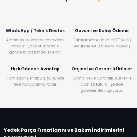
WhatsApp / Teknik Destek
Güvenli ve Kolay Ödeme
Aracınıza uyumdan emin değil
Taksit imkanı, Havale/EFT ve 3D
misiniz? Şase numaranızı
Secure ile %100 güvenli alışveriş.
gönderin, biz kontrol edelim.
Hızlı Gönderi Avantajı
Orijinal ve Garantili Ürünler
Tüm siparişleriniz 2 İş gününde
Orijinal ve ve Garantili ürünler ile
teslimat yapılmaktadır.
adınıza faturalı şekilde
gönderimler yapıyoruz.
Yedek Parça Fırsatlarını ve Bakım İndirimlerini