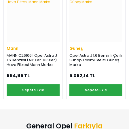
Mann
Güneş
MANN C26106 | Opel Astra J
Opel Astra J 1.6 Benzinli Çelik
1.6 Benzinli (A16Xer-B16Xer)
Subap Takımı Stelitli Güneş
Hava Filtresi Mann Marka
Marka
564,95 TL
5.052,14 TL
Sepete Ekle
Sepete Ekle
General Opel
Farkıyla