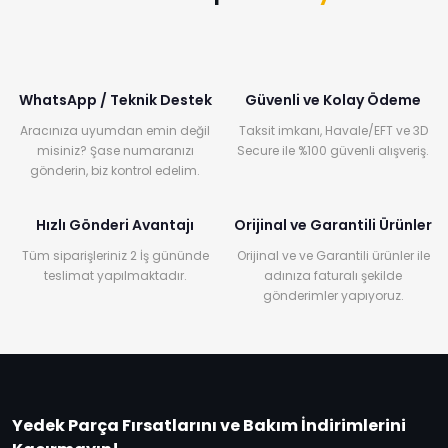
WhatsApp / Teknik Destek
Güvenli ve Kolay Ödeme
Aracınıza uyumdan emin değil
Taksit imkanı, Havale/EFT ve 3D
misiniz? Şase numaranızı
Secure ile %100 güvenli alışveriş.
gönderin, biz kontrol edelim.
Hızlı Gönderi Avantajı
Orijinal ve Garantili Ürünler
Tüm siparişleriniz 2 İş gününde
Orijinal ve ve Garantili ürünler ile
teslimat yapılmaktadır.
adınıza faturalı şekilde
gönderimler yapıyoruz.
Yedek Parça Fırsatlarını ve Bakım İndirimlerini