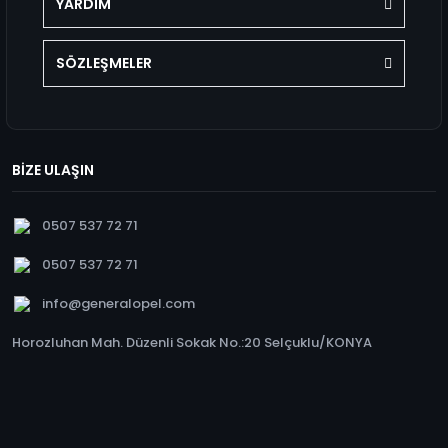
YARDIM
SÖZLEŞMELER
BİZE ULAŞIN
0507 537 72 71
0507 537 72 71
info@generalopel.com
Horozluhan Mah. Düzenli Sokak No.:20 Selçuklu/KONYA