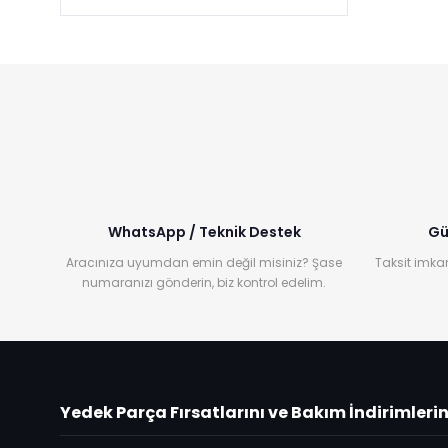
WhatsApp / Teknik Destek
Gü
Aracınıza uyumdan emin değil misiniz? Şase
Taksit imkan
numaranızı gönderin, biz kontrol edelim.
Yedek Parça Fırsatlarını ve Bakım İndirimleri