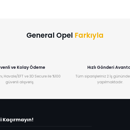
General Opel
Farkıyla
venli ve Kolay Ödeme
Hızlı Gönderi Avanta
ı, Havale/EFT ve 3D Secure ile %100
Tüm siparişleriniz 2 İş gününde
güvenli alışveriş.
yapılmaktadır.
ni Kaçırmayın!