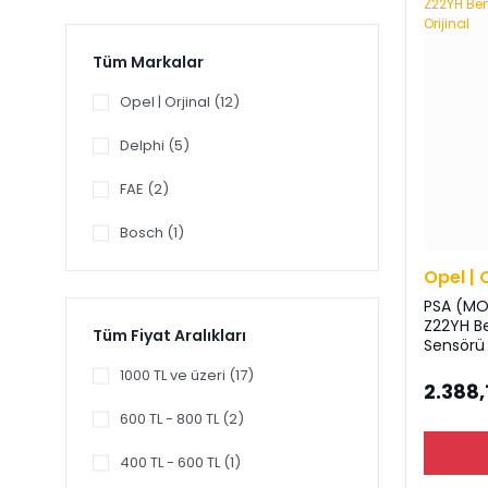
Tüm Markalar
Opel | Orjinal (12)
Delphi (5)
FAE (2)
Bosch (1)
Opel | 
PSA (MO
Z22YH Ben
Tüm Fiyat Aralıkları
Sensörü 
1000 TL ve üzeri (17)
2.388,
600 TL - 800 TL (2)
400 TL - 600 TL (1)