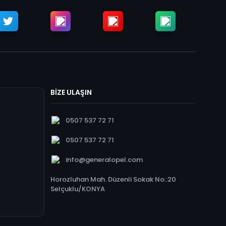
BİZE ULAŞIN
0507 537 72 71
0507 537 72 71
info@generalopel.com
Horozluhan Mah. Düzenli Sokak No.:20
Selçuklu/KONYA