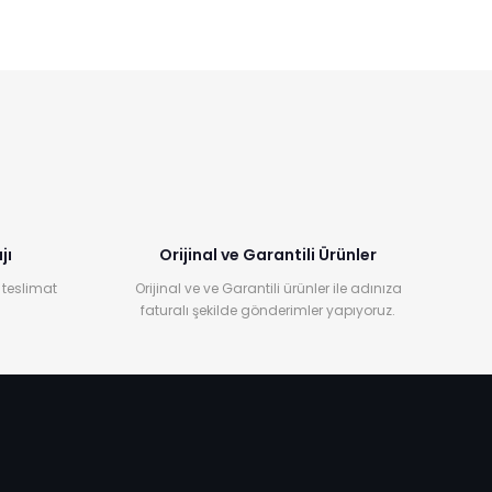
jı
Orijinal ve Garantili Ürünler
 teslimat
Orijinal ve ve Garantili ürünler ile adınıza
faturalı şekilde gönderimler yapıyoruz.