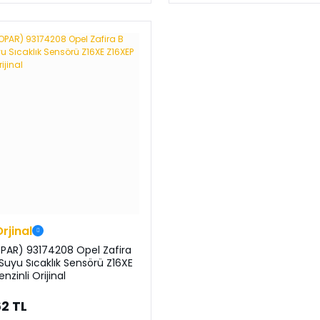
Orjinal
PAR) 93174208 Opel Zafira
Suyu Sıcaklık Sensörü Z16XE
nzinli Orijinal
62 TL