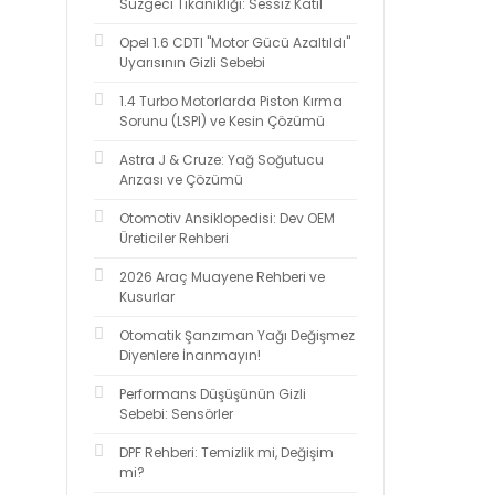
Süzgeci Tıkanıklığı: Sessiz Katil
Opel 1.6 CDTI "Motor Gücü Azaltıldı"
Uyarısının Gizli Sebebi
1.4 Turbo Motorlarda Piston Kırma
Sorunu (LSPI) ve Kesin Çözümü
Astra J & Cruze: Yağ Soğutucu
Arızası ve Çözümü
Otomotiv Ansiklopedisi: Dev OEM
Üreticiler Rehberi
2026 Araç Muayene Rehberi ve
Kusurlar
Otomatik Şanzıman Yağı Değişmez
Diyenlere İnanmayın!
Performans Düşüşünün Gizli
Sebebi: Sensörler
DPF Rehberi: Temizlik mi, Değişim
mi?