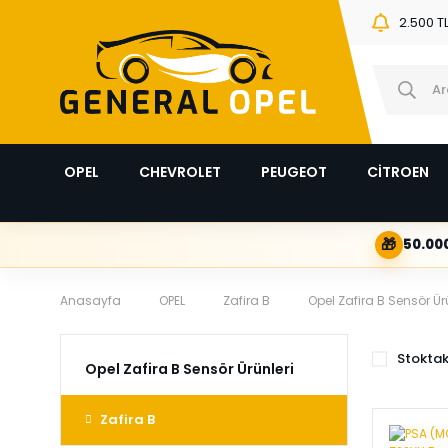
2.500 T
OPEL
CHEVROLET
PEUGEOT
CİTROEN
🎁
50.000
Anasayfa
OPEL
Zafira B
Opel Zafira B Sensör Ür
Stoktak
Opel Zafira B Sensör Ürünleri
Zafira B