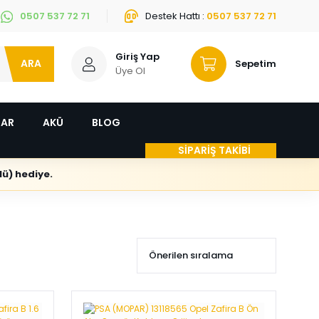
0507 537 72 71
Destek Hattı :
0507 537 72 71
Giriş Yap
ARA
Sepetim
Üye Ol
LAR
AKÜ
BLOG
SİPARİŞ TAKİBİ
ü) hediye.