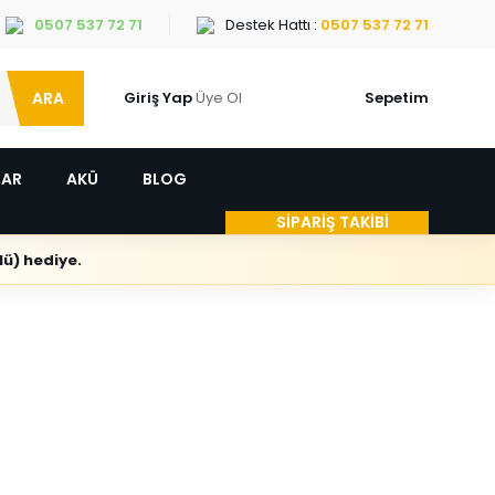
0507 537 72 71
Destek Hattı :
0507 537 72 71
ARA
Giriş Yap
Üye Ol
Sepetim
LAR
AKÜ
BLOG
SİPARİŞ TAKİBİ
ü) hediye.