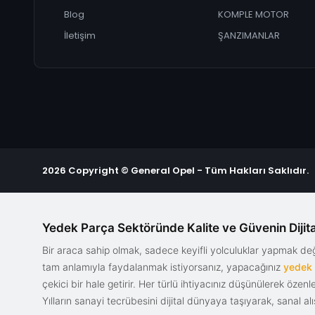
Blog
KOMPLE MOTOR
İletişim
ŞANZIMANLAR
2026 Copyright © General Opel - Tüm Hakları Saklıdır.
Yedek Parça Sektöründe Kalite ve Güvenin Dijita
Bir araca sahip olmak, sadece keyifli yolculuklar yapmak d
tam anlamıyla faydalanmak istiyorsanız, yapacağınız
yedek
çekici bir hale getirir. Her türlü ihtiyacınız düşünülerek özen
Yılların sanayi tecrübesini dijital dünyaya taşıyarak, sanal 