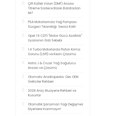
Çift Kütleli Volan (DMF) Arızası:
Titreme Sadece Baskı Balatadan
Mı?
PSA Motorlarında Yağ Pompası
Süzgeci Tıkanıklığı: Sessiz Katil
Opel 1.6 CDTI "Motor Gücü Azaltıldı"
Uyarısının Gizli Sebebi
1.4 Turbo Motorlarda Piston Kırma
Sorunu (LSPI) ve Kesin Çözümü
Astra J & Cruze: Yağ Soğutucu
Arızası ve Çözümü
Otomotiv Ansiklopedisi: Dev OEM
Üreticiler Rehberi
2026 Araç Muayene Rehberi ve
Kusurlar
Otomatik Şanzıman Yağı Değişmez
Diyenlere İnanmayın!