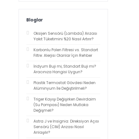
Bloglar
Oksijen Sensörü (Lambda) Arızası
Yakıt Tüketimini %20 Nasıl Artırır?
Karbonlu Polen Filtresi vs. Standart
Filtre: Alerjisi Olanlar İçin Rehber
İridyum Buji mi, Standart Buji mi?
Aracınıza Hangisi Uygun?
Plastik Termostat Gövdesi Neden
Alüminyum İle Değiştirilmeli?
Triger Kayışı Değişirken Devirdaim
(Su Pompası) Neden Mutlaka
Değişmeli?
Astra J ve Insignia: Direksiyon Açısı
Sensörü (CIM) Arızası Nasıl
Anlaşılır?