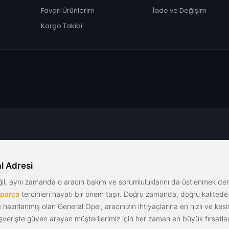
Favori Ürünlerim
İade ve Değişim
Kargo Takibi
l Adresi
eğil, aynı zamanda o aracın bakım ve sorumluluklarını da üstlenmek d
 parça
tercihleri hayati bir önem taşır. Doğru zamanda, doğru kalitede s
le hazırlanmış olan General Opel, aracınızın ihtiyaçlarına en hızlı ve ke
alışverişte güven arayan müşterilerimiz için her zaman en büyük fırsatla