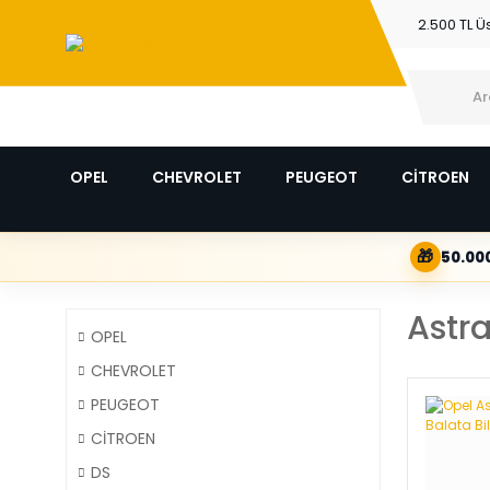
2.500 TL Ü
OPEL
CHEVROLET
PEUGEOT
CİTROEN
🎁
50.000
Astra
OPEL
CHEVROLET
PEUGEOT
CİTROEN
DS