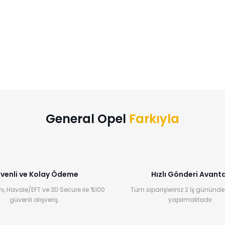
General Opel
Farkıyla
venli ve Kolay Ödeme
Hızlı Gönderi Avanta
ı, Havale/EFT ve 3D Secure ile %100
Tüm siparişleriniz 2 İş gününde
güvenli alışveriş.
yapılmaktadır.