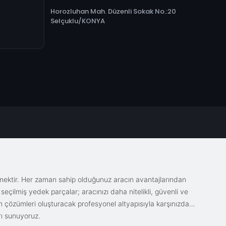
Horozluhan Mah. Düzenli Sokak No.:20
Selçuklu/KONYA
emektir. Her zaman sahip olduğunuz aracın avantajlarından
eçilmiş yedek parçalar; aracınızı daha nitelikli, güvenli ve
sin çözümleri oluşturacak profesyonel altyapısıyla karşınızda.
rı sunuyoruz.