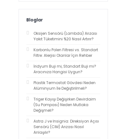
Bloglar
Oksijen Sensörü (Lambda) Arızası
Yakıt Tüketimini %20 Nasıl Artırır?
Karbonlu Polen Filtresi vs. Standart
Filtre: Alerjisi Olanlar İçin Rehber
İridyum Buji mi, Standart Buji mi?
Aracınıza Hangisi Uygun?
Plastik Termostat Gövdesi Neden
Alüminyum İle Değiştirilmeli?
Triger Kayışı Değişirken Devirdaim
(Su Pompası) Neden Mutlaka
Değişmeli?
Astra J ve Insignia: Direksiyon Açısı
Sensörü (CIM) Arızası Nasıl
Anlaşılır?