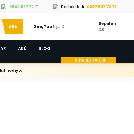
0507 537 72 71
Destek Hattı :
0507 537 72 71
Sepetim
ARA
Giriş Yap
Üye Ol
0,00 TL
LAR
AKÜ
BLOG
SİPARİŞ TAKİBİ
ü) hediye.