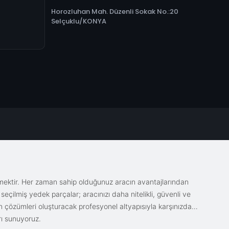
Horozluhan Mah. Düzenli Sokak No.:20
Selçuklu/KONYA
emektir. Her zaman sahip olduğunuz aracın avantajlarından
eçilmiş yedek parçalar; aracınızı daha nitelikli, güvenli ve
sin çözümleri oluşturacak profesyonel altyapısıyla karşınızda.
rı sunuyoruz.