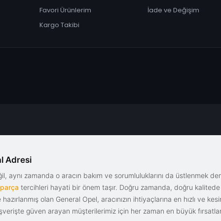
Favori Ürünlerim
İade ve Değişim
Kargo Takibi
l Adresi
eğil, aynı zamanda o aracın bakım ve sorumluluklarını da üstlenmek d
 parça
tercihleri hayati bir önem taşır. Doğru zamanda, doğru kalitede s
le hazırlanmış olan General Opel, aracınızın ihtiyaçlarına en hızlı ve ke
alışverişte güven arayan müşterilerimiz için her zaman en büyük fırsatla