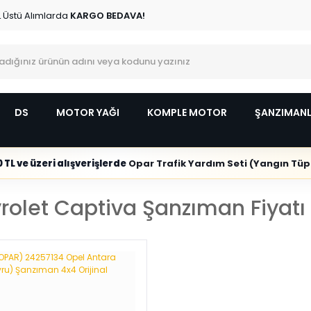
L Üstü Alımlarda
KARGO BEDAVA!
DS
MOTOR YAĞI
KOMPLE MOTOR
ŞANZIMAN
 TL ve üzeri alışverişlerde
Opar Trafik Yardım Seti (Yangın Tüpl
rolet Captiva Şanzıman Fiyatı