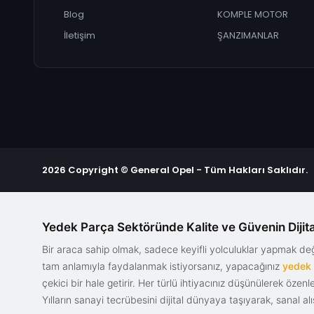
Blog
KOMPLE MOTOR
İletişim
ŞANZIMANLAR
2026 Copyright © General Opel - Tüm Hakları Saklıdır.
Yedek Parça Sektöründe Kalite ve Güvenin Dijita
Bir araca sahip olmak, sadece keyifli yolculuklar yapmak d
tam anlamıyla faydalanmak istiyorsanız, yapacağınız
yedek
çekici bir hale getirir. Her türlü ihtiyacınız düşünülerek özen
Yılların sanayi tecrübesini dijital dünyaya taşıyarak, sanal 