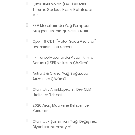
Çift Kütleli Volan (DMF) Arızası:
Titreme Sadece Baskı Balatadan
Mı?
PSA Motorlarında Yağ Pompası
Süzgeci Tıkanıklığı: Sessiz Katil
Opel 1.6 CDTI "Motor Gücü Azaltıldı"
Uyarısının Gizli Sebebi
1.4 Turbo Motorlarda Piston Kırma
Sorunu (LSPI) ve Kesin Çözümü
Astra J & Cruze: Yağ Soğutucu
Arızası ve Çözümü
Otomotiv Ansiklopedisi: Dev OEM
Üreticiler Rehberi
2026 Araç Muayene Rehberi ve
Kusurlar
Otomatik Şanzıman Yağı Değişmez
Diyenlere İnanmayın!