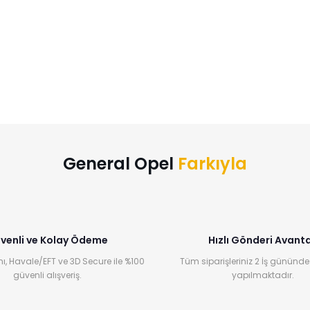
General Opel
Farkıyla
venli ve Kolay Ödeme
Hızlı Gönderi Avanta
ı, Havale/EFT ve 3D Secure ile %100
Tüm siparişleriniz 2 İş gününde
güvenli alışveriş.
yapılmaktadır.