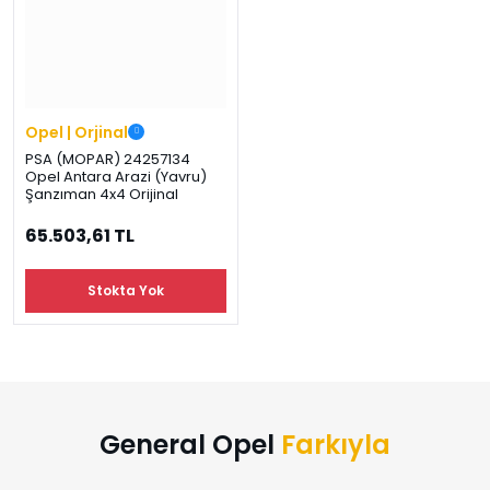
›
›
›
O
C
P
Beni
Şifremi
CHEVROLET
OPEL
PEUGEOT
hatırla
unuttum
Giriş Yap
›
›
›
Opel | Orjinal
M
C
D
PSA (MOPAR) 24257134
Yeni Hesap
Opel Antara Arazi (Yavru)
MOTOR
CİTROEN
DS
Oluştur
YAĞI
Şanzıman 4x4 Orijinal
65.503,61 TL
›
›
›
K
Ş
A
Stokta Yok
KOMPLE
ŞANZIMANLAR
AKÜ
MOTOR
General Opel
Farkıyla