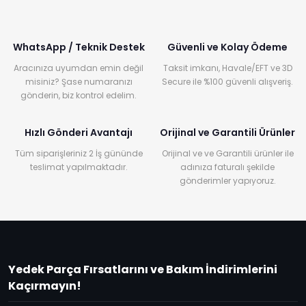
WhatsApp / Teknik Destek
Güvenli ve Kolay Ödeme
Aracınıza uyumdan emin değil
Taksit imkanı, Havale/EFT ve 3D
misiniz? Şase numaranızı
Secure ile %100 güvenli alışveriş.
gönderin, biz kontrol edelim.
Hızlı Gönderi Avantajı
Orijinal ve Garantili Ürünler
Tüm siparişleriniz 2 İş gününde
Orijinal ve ve Garantili ürünler ile
teslimat yapılmaktadır.
adınıza faturalı şekilde
gönderimler yapıyoruz.
Yedek Parça Fırsatlarını ve Bakım İndirimlerini
Kaçırmayın!