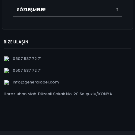
SÖZLEŞMELER
BİZE ULAŞIN
0507 537 72 71
0507 537 72 71
info@generalopel.com
Horozluhan Mah. Düzenli Sokak No.:20 Selçuklu/KONYA