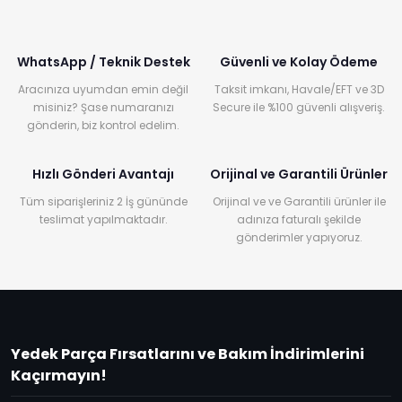
WhatsApp / Teknik Destek
Güvenli ve Kolay Ödeme
Aracınıza uyumdan emin değil
Taksit imkanı, Havale/EFT ve 3D
misiniz? Şase numaranızı
Secure ile %100 güvenli alışveriş.
gönderin, biz kontrol edelim.
Hızlı Gönderi Avantajı
Orijinal ve Garantili Ürünler
Tüm siparişleriniz 2 İş gününde
Orijinal ve ve Garantili ürünler ile
teslimat yapılmaktadır.
adınıza faturalı şekilde
gönderimler yapıyoruz.
Yedek Parça Fırsatlarını ve Bakım İndirimlerini
Kaçırmayın!