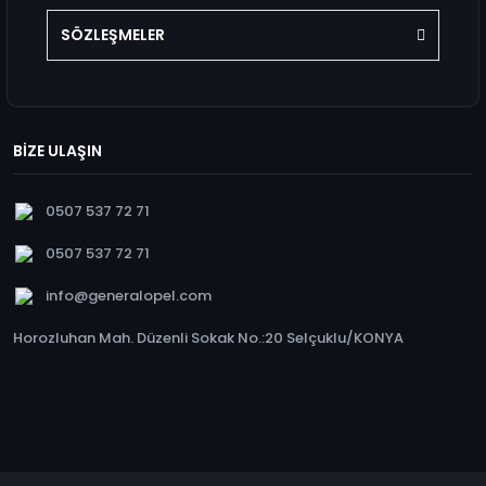
SÖZLEŞMELER
BİZE ULAŞIN
0507 537 72 71
0507 537 72 71
info@generalopel.com
Horozluhan Mah. Düzenli Sokak No.:20 Selçuklu/KONYA