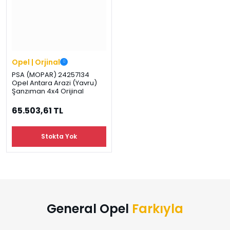
›
›
›
O
C
P
Beni
Şifremi
CHEVROLET
OPEL
PEUGEOT
hatırla
unuttum
Giriş Yap
›
›
›
Opel | Orjinal
M
C
D
PSA (MOPAR) 24257134
Yeni Hesap
Opel Antara Arazi (Yavru)
MOTOR
CİTROEN
DS
Oluştur
YAĞI
Şanzıman 4x4 Orijinal
65.503,61 TL
›
›
›
K
Ş
A
Stokta Yok
KOMPLE
ŞANZIMANLAR
AKÜ
MOTOR
General Opel
Farkıyla