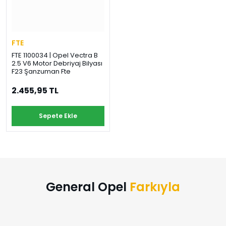
›
›
›
O
C
P
Beni
Şifremi
CHEVROLET
OPEL
PEUGEOT
hatırla
unuttum
FTE
Giriş Yap
FTE 1100034 | Opel Vectra B
›
›
›
2.5 V6 Motor Debriyaj Bilyası
M
C
D
F23 Şanzuman Fte
Yeni Hesap
MOTOR
CİTROEN
DS
Oluştur
YAĞI
2.455,95 TL
›
›
›
Sepete Ekle
K
Ş
A
KOMPLE
ŞANZIMANLAR
AKÜ
MOTOR
General Opel
Farkıyla