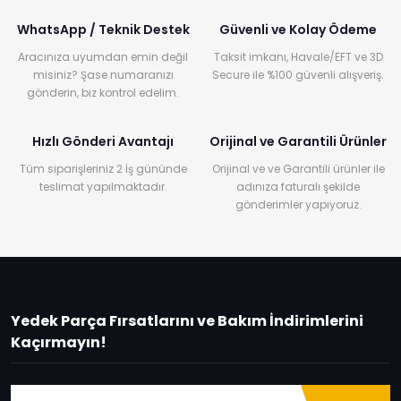
WhatsApp / Teknik Destek
Güvenli ve Kolay Ödeme
Aracınıza uyumdan emin değil
Taksit imkanı, Havale/EFT ve 3D
misiniz? Şase numaranızı
Secure ile %100 güvenli alışveriş.
gönderin, biz kontrol edelim.
Hızlı Gönderi Avantajı
Orijinal ve Garantili Ürünler
Tüm siparişleriniz 2 İş gününde
Orijinal ve ve Garantili ürünler ile
teslimat yapılmaktadır.
adınıza faturalı şekilde
gönderimler yapıyoruz.
Yedek Parça Fırsatlarını ve Bakım İndirimlerini
Kaçırmayın!