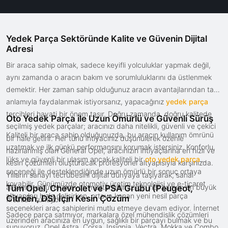
Yedek Parça Sektöründe Kalite ve Güvenin Dijital
Adresi
Bir araca sahip olmak, sadece keyifli yolculuklar yapmak değil,
aynı zamanda o aracın bakım ve sorumluluklarını da üstlenmek
demektir. Her zaman sahip olduğunuz aracın avantajlarından tam
anlamıyla faydalanmak istiyorsanız, yapacağınız
yedek parça
tercihleri hayati bir önem taşır. Doğru zamanda, doğru kalitede
Oto Yedek Parça ile Uzun Ömürlü ve Güvenli Sürüş
seçilmiş yedek parçalar; aracınızı daha nitelikli, güvenli ve çekici
Kaliteli bir araca sahip olduğunuzda, bu aracın kullanım ömrünü
bir hale getirir. Her türlü ihtiyacınız düşünülerek özenle
uzatmak ve ilk günkü performansını korumak istersiniz. Konforlu,
hazırlanmış olan General Opel, aracınızın ihtiyaçlarına en hızlı ve
lüks ve güvenli bir ulaşım ancak kaliteli bir
oto yedek parça
kesin çözümleri oluşturacak profesyonel altyapısıyla karşınızda.
seçeneği ile desteklendiğinde uzun ömürlü bir sonuç ortaya
Yılların sanayi tecrübesini dijital dünyaya taşıyarak, sanal
koyabilir. Günümüzde otomotiv üretim teknolojisi ve e-ticaret
alışverişte güven arayan müşterilerimiz için her zaman en büyük
Tüm Opel, Chevrolet ve PSA Grubu (Peugeot,
altyapıları hızla gelişirken, ortaya konan yeni nesil parça
Citroën, DS) İçin Kesin Çözüm
fırsatları sunuyoruz.
seçenekleri araç sahiplerini mutlu etmeye devam ediyor. İnternet
Sadece parça satmıyor, markalara özel mühendislik çözümleri
üzerinden aracınıza en uygun, sağlıklı bir parçayı bulmak ve bu
sunuyoruz. Opel Astra, Corsa, Insignia, Vectra, Mokka ve Combo