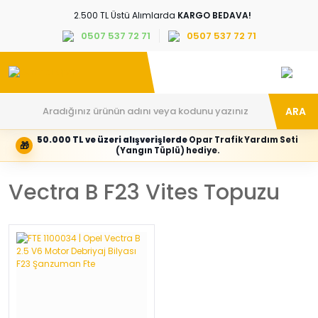
2.500 TL Üstü Alımlarda
KARGO BEDAVA!
0507 537 72 71
0507 537 72 71
ARA
50.000 TL ve üzeri alışverişlerde
Opar Trafik Yardım Seti
🎁
Hesabım
Kategoriler
(Yangın Tüplü) hediye.
Giriş
Marka,
yapın
araç
Vectra B F23 Vites Topuzu
veya
ve
yeni
parça
hesap
grubunu
oluşturun
seçin
Tüm Kategoriler
E-posta adresi
Şifre