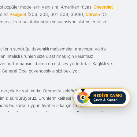
i popüler modellerin yanı sıra; Amerikan rüyası
Chevrolet
 olan
Peugeot
(206, 208, 301, 308, 3008),
Citroën
(C-
ımana, fren balatalarından süspansiyon sistemlerine ve
ticilerin sunduğu dayanıklı malzemeler, aracınızın yolda
itelikli ürünleri size ulaştırmak için kesintisiz
nızın performansını daima en üst seviyede tutar. Sağlıklı ve
i General Opel güvencesiyle sizi bekliyor.
n gerçek bir yatırımdır. Otomotiv sektörünün en çok
HEDİYE ÇARKI
mizi sürdürüyoruz. Ürünlerin kalitesi ve bunun fiyat karşılığı
Çevir & Kazan
ak bu kadar uygun fiyatlarla karşınıza bir fırsat olarak
anız olun siparişleriniz en kısa zamanda elinize ulaşır. Kusursuz
iz.