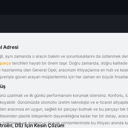
l Adresi
eğil, aynı zamanda o aracın bakım ve sorumluluklarını da üstlenmek d
 parça
tercihleri hayati bir önem taşır. Doğru zamanda, doğru kalitede s
le hazırlanmış olan General Opel, aracınızın ihtiyaçlarına en hızlı ve ke
alışverişte güven arayan müşterilerimiz için her zaman en büyük fırsatla
rüş
nü uzatmak ve ilk günkü performansını korumak istersiniz. Konforlu, lük
yabilir. Günümüzde otomotiv üretim teknolojisi ve e-ticaret altyapılar
en aracınıza en uygun, sağlıklı bir parçayı bulmak ve bu parçayı tek 
litesinden plastik bileşenlerin dayanıklılığına kadar her bir detay, a
ını belirlemek ve modern e-ticaret yöntemlerimizle bu ihtiyacı anında ka
troën, DS) İçin Kesin Çözüm