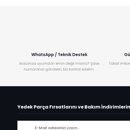
WhatsApp / Teknik Destek
Gü
Aracınıza uyumdan emin değil misiniz? Şase
Taksit imkan
numaranızı gönderin, biz kontrol edelim.
Yedek Parça Fırsatlarını ve Bakım İndirimleri