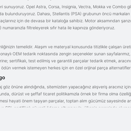
i sunuyoruz. Opel Astra, Corsa, Insignia, Vectra, Mokka ve Combo gib
ızda bulunduruyoruz. Dahası, Stellantis (PSA) grubunun öncü markaları
açlarınız için de devasa bir kataloğa sahibiz. Motor aksamından şanz
 numaranızla filtreleyerek sıfır hata ile kapınıza gönderiyoruz.
iğinizin temelidir. Alaşım ve materyal konusunda titizlikle çalışan üre
onaylı OEM tedarik noktasında zengin seçenekler sunan sayfalarımız, en n
ne; sertifikalı, test edilmiş ve garantili parçalar tedarik etmek, aracı
ödün vermek istemeyen herkes için en özel orijinal parça alternatifler
rgo
aj göz önüne alındığında, sitemizden yapacağınız alışveriş aracınız içi
da, dürüst ve şeffaf ticaret politikamızla örnek bir firma olma özelliği
işmesi hayati önem taşıyan parçalar, toptan alım gücümüz sayesinde anc
arı ve SSL sertifikalı güvenli ödeme altyapısıyla; ülkenin neresinde olurs
gun fiyat avantajıyla parça kalitesini birleştirmek için doğru yerdesin