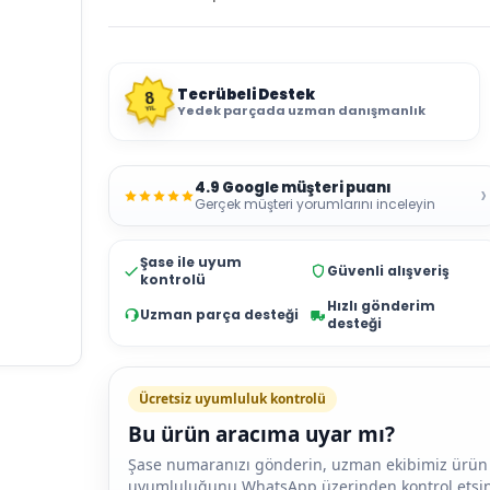
Tecrübeli Destek
8
Yedek parçada uzman danışmanlık
YIL
4.9 Google müşteri puanı
›
Gerçek müşteri yorumlarını inceleyin
Şase ile uyum
Güvenli alışveriş
kontrolü
Hızlı gönderim
Uzman parça desteği
desteği
Ücretsiz uyumluluk kontrolü
Bu ürün aracıma uyar mı?
Şase numaranızı gönderin, uzman ekibimiz ürün
uyumluluğunu WhatsApp üzerinden kontrol etsin