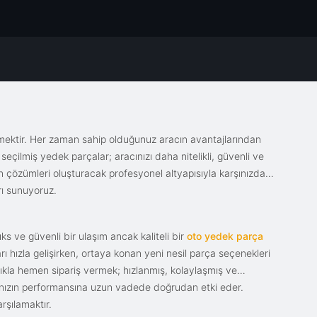
emektir. Her zaman sahip olduğunuz aracın avantajlarından
eçilmiş yedek parçalar; aracınızı daha nitelikli, güvenli ve
sin çözümleri oluşturacak profesyonel altyapısıyla karşınızda.
rı sunuyoruz.
s ve güvenli bir ulaşım ancak kaliteli bir
oto yedek parça
ı hızla gelişirken, ortaya konan yeni nesil parça seçenekleri
tıkla hemen sipariş vermek; hızlanmış, kolaylaşmış ve
racınızın performansına uzun vadede doğrudan etki eder.
rşılamaktır.