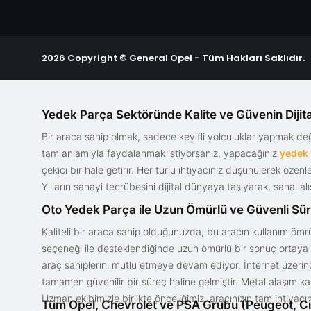
2026 Copyright © General Opel - Tüm Hakları Saklıdır.
Yedek Parça Sektöründe Kalite ve Güvenin Dijita
Bir araca sahip olmak, sadece keyifli yolculuklar yapmak d
tam anlamıyla faydalanmak istiyorsanız, yapacağınız
yedek
çekici bir hale getirir. Her türlü ihtiyacınız düşünülerek özen
Yılların sanayi tecrübesini dijital dünyaya taşıyarak, sanal 
Oto Yedek Parça ile Uzun Ömürlü ve Güvenli Sü
Kaliteli bir araca sahip olduğunuzda, bu aracın kullanım ömrü
seçeneği ile desteklendiğinde uzun ömürlü bir sonuç ortaya ko
araç sahiplerini mutlu etmeye devam ediyor. İnternet üzerind
tamamen güvenilir bir süreç haline gelmiştir. Metal alaşım ka
Uzman ekibimizle birlikte önceliğimiz, aracınızın tam ihtiyac
Tüm Opel, Chevrolet ve PSA Grubu (Peugeot, Ci