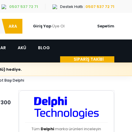
0507 537 72 71
Destek Hattı :
0507 537 72 71
ARA
Giriş Yap
Üye Ol
Sepetim
LAR
AKÜ
BLOG
SİPARİŞ TAKİBİ
ü) hediye.
ot Başı Delphi
T300
Tüm
Delphi
marka ürünleri inceleyin