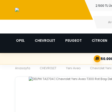
2.500 TL Ü
OPEL
CHEVROLET
PEUGEOT
CİTROEN
🎁
50.000
Anasayfa
CHEVROLET
Yeni Aveo
Chevrolet Yeni