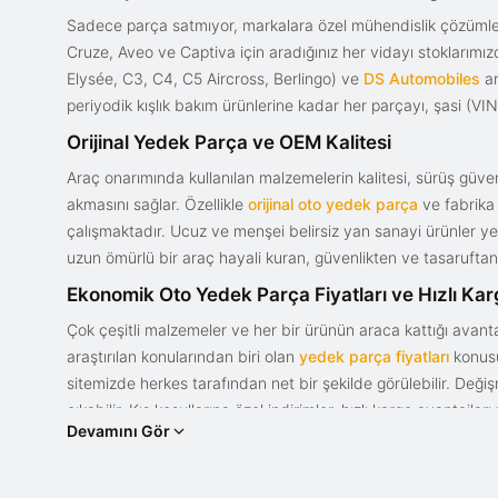
Sadece parça satmıyor, markalara özel mühendislik çözümler
Cruze, Aveo ve Captiva için aradığınız her vidayı stoklarım
Elysée, C3, C4, C5 Aircross, Berlingo) ve
DS Automobiles
ar
periyodik kışlık bakım ürünlerine kadar her parçayı, şasi (VIN)
Orijinal Yedek Parça ve OEM Kalitesi
Araç onarımında kullanılan malzemelerin kalitesi, sürüş güvenl
akmasını sağlar. Özellikle
orijinal oto yedek parça
ve fabrika 
çalışmaktadır. Ucuz ve menşei belirsiz yan sanayi ürünler yeri
uzun ömürlü bir araç hayali kuran, güvenlikten ve tasaruftan 
Ekonomik Oto Yedek Parça Fiyatları ve Hızlı Ka
Çok çeşitli malzemeler ve her bir ürünün araca kattığı avant
araştırılan konularından biri olan
yedek parça fiyatları
konusun
sitemizde herkes tarafından net bir şekilde görülebilir. Değ
çıkabilir. Kış koşullarına özel indirimler, hızlı kargo avantajl
Devamını Gör
bir tasarım ve güce sahip olan aracınızın değerini korumak, uy