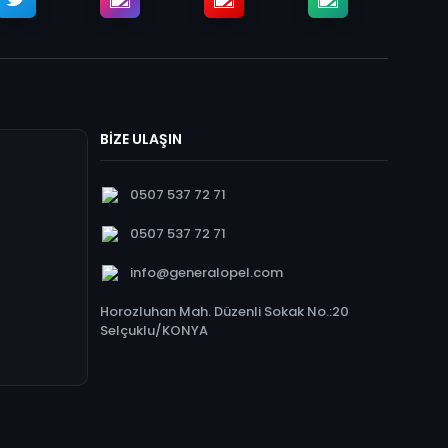
BİZE ULAŞIN
0507 537 72 71
0507 537 72 71
info@generalopel.com
Horozluhan Mah. Düzenli Sokak No.:20
Selçuklu/KONYA