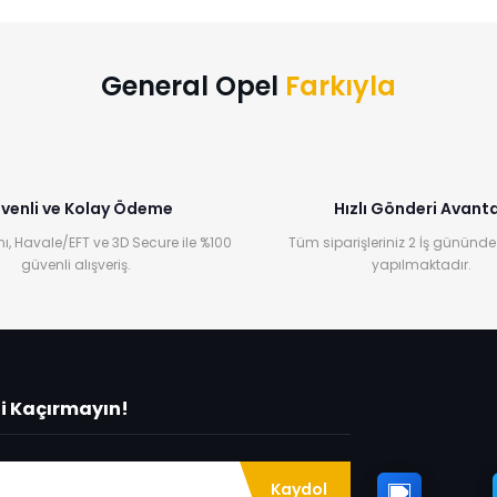
Yorum Yaz
General Opel
Farkıyla
venli ve Kolay Ödeme
Hızlı Gönderi Avanta
ı, Havale/EFT ve 3D Secure ile %100
Tüm siparişleriniz 2 İş gününde
güvenli alışveriş.
yapılmaktadır.
ni Kaçırmayın!
Kaydol