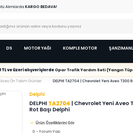
stü Alımlarda
KARGO BEDAVA!
DS
MOTOR YAĞI
KOMPLE MOTOR
ŞANZIMAN
 TL ve üzeri alışverişlerde
Opar Trafik Yardım Seti (Yangın Tüpl
 Aveo Ön Takım Ürünleri
DELPHI TA2704 | Chevrolet Yeni Aveo T300 R
Delphi
DELPHI
TA2704
| Chevrolet Yeni Aveo 
Rot Başı Delphi
Ürün Özelliklerini Gör
0 - Yorum Yap