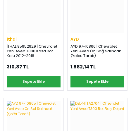
›
›
›
O
C
P
Beni
Şifremi
CHEVROLET
OPEL
PEUGEOT
hatırla
unuttum
Giriş Yap
›
›
›
M
C
İthal
D
AYD
Yeni Hesap
İTHAL 95952929 | Chevrolet
AYD 97-10866 | Chevrolet
MOTOR
CİTROEN
DS
Oluştur
Yeni Aveo T300 Kasa Rot
Yeni Aveo Ön Sağ Salıncak
YAĞI
Kolu 2012-2018
(Yolcu Tarafı)
›
›
›
310,87 TL
1.882,14 TL
K
Ş
A
KOMPLE
ŞANZIMANLAR
AKÜ
Sepete Ekle
Sepete Ekle
MOTOR