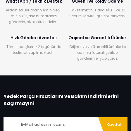
WhatsApp / Teknik Destek
Güvenli ve Kolay Ödeme
Aracınıza uyumdan emin değil
Taksit imkanı, Havale/EFT ve 3D
misiniz? Şase numaranızı
Secure ile %100 güvenli alışveriş.
gönderin, biz kontrol edelim.
Hızlı Gönderi Avantajı
Orijinal ve Garantili Ürünler
Tüm siparişleriniz 2 İş gününde
Orijinal ve ve Garantili ürünler ile
teslimat yapılmaktadır.
adınıza faturalı şekilde
gönderimler yapıyoruz.
Yedek Parça Fırsatlarını ve Bakım İndirimlerini
Kaçırmayın!
Kaydol