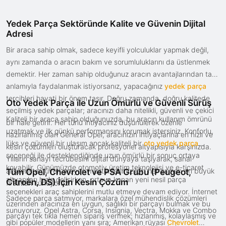
Yedek Parça Sektöründe Kalite ve Güvenin Dijital
Adresi
Bir araca sahip olmak, sadece keyifli yolculuklar yapmak değil,
aynı zamanda o aracın bakım ve sorumluluklarını da üstlenmek
demektir. Her zaman sahip olduğunuz aracın avantajlarından tam
anlamıyla faydalanmak istiyorsanız, yapacağınız
yedek parça
tercihleri hayati bir önem taşır. Doğru zamanda, doğru kalitede
Oto Yedek Parça ile Uzun Ömürlü ve Güvenli Sürüş
seçilmiş yedek parçalar; aracınızı daha nitelikli, güvenli ve çekici
Kaliteli bir araca sahip olduğunuzda, bu aracın kullanım ömrünü
bir hale getirir. Her türlü ihtiyacınız düşünülerek özenle
uzatmak ve ilk günkü performansını korumak istersiniz. Konforlu,
hazırlanmış olan General Opel, aracınızın ihtiyaçlarına en hızlı ve
lüks ve güvenli bir ulaşım ancak kaliteli bir
oto yedek parça
kesin çözümleri oluşturacak profesyonel altyapısıyla karşınızda.
seçeneği ile desteklendiğinde uzun ömürlü bir sonuç ortaya
Yılların sanayi tecrübesini dijital dünyaya taşıyarak, sanal
koyabilir. Günümüzde otomotiv üretim teknolojisi ve e-ticaret
alışverişte güven arayan müşterilerimiz için her zaman en büyük
Tüm Opel, Chevrolet ve PSA Grubu (Peugeot,
altyapıları hızla gelişirken, ortaya konan yeni nesil parça
Citroën, DS) İçin Kesin Çözüm
fırsatları sunuyoruz.
seçenekleri araç sahiplerini mutlu etmeye devam ediyor. İnternet
Sadece parça satmıyor, markalara özel mühendislik çözümleri
üzerinden aracınıza en uygun, sağlıklı bir parçayı bulmak ve bu
sunuyoruz. Opel Astra, Corsa, Insignia, Vectra, Mokka ve Combo
parçayı tek tıkla hemen sipariş vermek; hızlanmış, kolaylaşmış ve
gibi popüler modellerin yanı sıra; Amerikan rüyası
Chevrolet