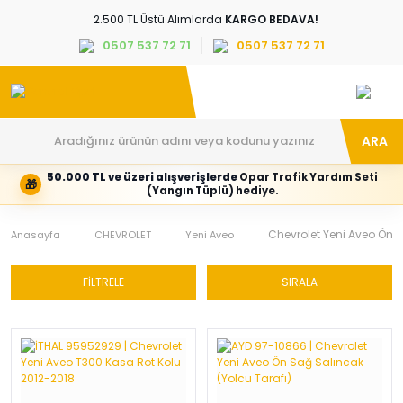
2.500 TL Üstü Alımlarda
KARGO BEDAVA!
0507 537 72 71
0507 537 72 71
ARA
50.000 TL ve üzeri alışverişlerde
Opar Trafik Yardım Seti
🎁
Hesabım
Kategoriler
(Yangın Tüplü) hediye.
Giriş
Marka,
yapın
araç
veya
ve
Chevrolet Yeni Aveo Ön T
Anasayfa
CHEVROLET
Yeni Aveo
yeni
parça
hesap
grubunu
oluşturun
seçin
FİLTRELE
SIRALA
Tüm Kategoriler
E-posta adresi
Şifre