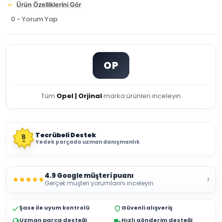
Ürün Özelliklerini Gör
0 - Yorum Yap
OP
Tüm
Opel | Orjinal
marka ürünleri inceleyin
Tecrübeli Destek
8
Yedek parçada uzman danışmanlık
YIL
4.9 Google müşteri puanı
›
Gerçek müşteri yorumlarını inceleyin
Şase ile uyum kontrolü
Güvenli alışveriş
Uzman parça desteği
Hızlı gönderim desteği