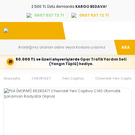
2.500 TL Üstü Alımlarda
KARGO BEDAVA!
0507 537 72 71
0507 537 72 71
ARA
50.000 TL ve üzeri alışverişlerde
Opar Trafik Yardım Seti
🎁
Hesabım
Kategoriler
(Yangın Tüplü) hediye.
Giriş
Marka,
yapın
araç
Anasayfa
veya
ve
CHEVROLET
Yeni Captiva
Chevrolet Yeni Captiva
yeni
parça
hesap
grubunu
oluşturun
seçin
Tüm Kategoriler
E-posta adresi
Şifre