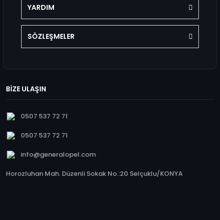
YARDIM
SÖZLEŞMELER
BİZE ULAŞIN
0507 537 72 71
0507 537 72 71
info@generalopel.com
Horozluhan Mah. Düzenli Sokak No.:20 Selçuklu/KONYA