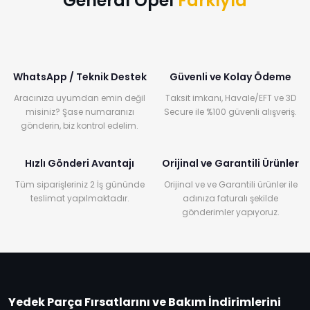
General Opel
Farkıyla
WhatsApp / Teknik Destek
Güvenli ve Kolay Ödeme
Aracınıza uyumdan emin değil
Taksit imkanı, Havale/EFT ve 3D
misiniz? Şase numaranızı
Secure ile %100 güvenli alışveriş.
gönderin, biz kontrol edelim.
Hızlı Gönderi Avantajı
Orijinal ve Garantili Ürünler
Tüm siparişleriniz 2 İş gününde
Orijinal ve ve Garantili ürünler ile
teslimat yapılmaktadır.
adınıza faturalı şekilde
gönderimler yapıyoruz.
Yedek Parça Fırsatlarını ve Bakım İndirimlerini