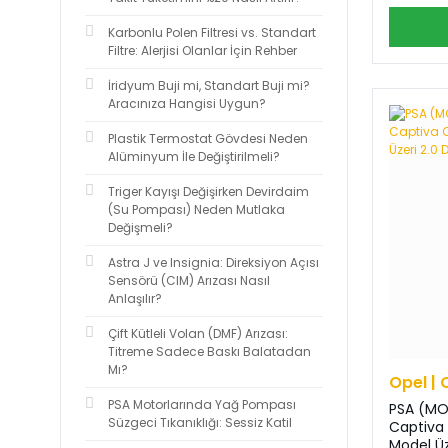
Karbonlu Polen Filtresi vs. Standart
Filtre: Alerjisi Olanlar İçin Rehber
İridyum Buji mi, Standart Buji mi?
Aracınıza Hangisi Uygun?
Plastik Termostat Gövdesi Neden
Alüminyum İle Değiştirilmeli?
Triger Kayışı Değişirken Devirdaim
(Su Pompası) Neden Mutlaka
Değişmeli?
Astra J ve Insignia: Direksiyon Açısı
Sensörü (CIM) Arızası Nasıl
Anlaşılır?
Çift Kütleli Volan (DMF) Arızası:
Titreme Sadece Baskı Balatadan
Mı?
Opel | 
PSA Motorlarında Yağ Pompası
PSA (MO
Süzgeci Tıkanıklığı: Sessiz Katil
Captiva
Model Üze