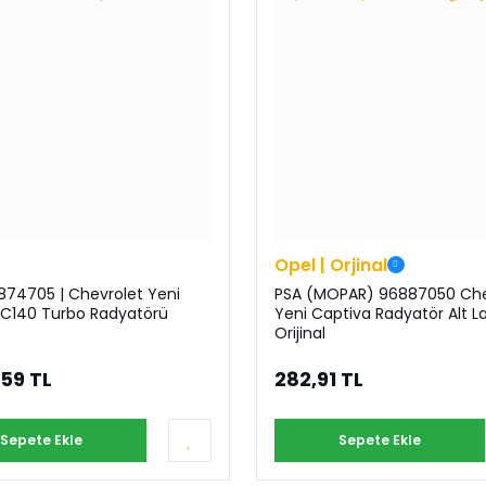
Opel | Orjinal
874705 | Chevrolet Yeni
PSA (MOPAR) 96887050 Che
 C140 Turbo Radyatörü
Yeni Captiva Radyatör Alt La
Orijinal
,59 TL
282,91 TL
Sepete Ekle
Sepete Ekle