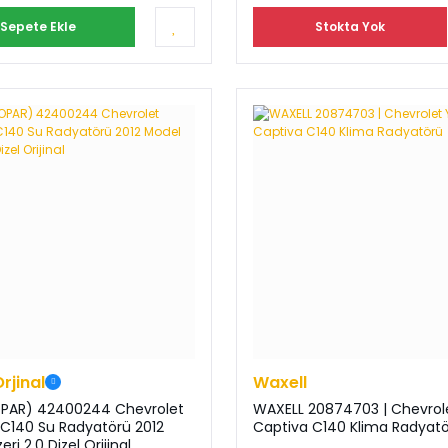
Sepete Ekle
Stokta Yok
Orjinal
Waxell
PAR) 42400244 Chevrolet
WAXELL 20874703 | Chevrol
 C140 Su Radyatörü 2012
Captiva C140 Klima Radyat
ri 2.0 Dizel Orijinal