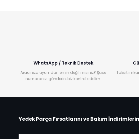
WhatsApp / Teknik Destek
Gü
Aracınıza uyumdan emin değil misiniz? Şase
Taksit imkan
numaranızı gönderin, biz kontrol edelim.
Yedek Parça Fırsatlarını ve Bakım İndirimleri