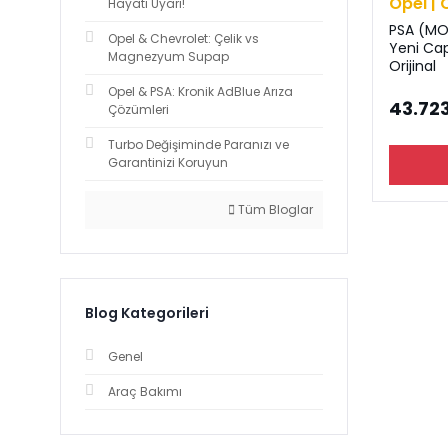
Opel | 
Hayati Uyarı!
PSA (MO
Opel & Chevrolet: Çelik vs
Yeni Ca
Magnezyum Supap
Orijinal
Opel & PSA: Kronik AdBlue Arıza
43.723
Çözümleri
Turbo Değişiminde Paranızı ve
Garantinizi Koruyun
Tüm Bloglar
Blog Kategorileri
Genel
Araç Bakımı