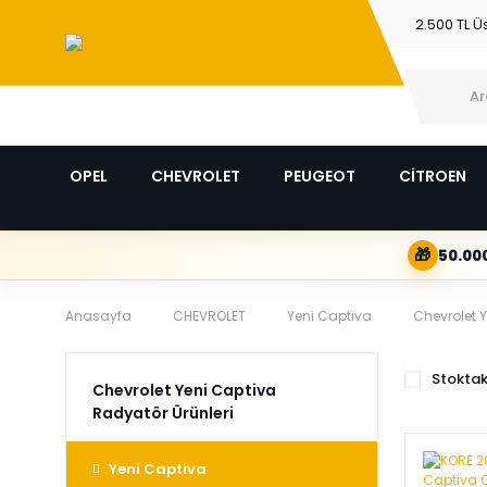
2.500 TL Ü
OPEL
CHEVROLET
PEUGEOT
CİTROEN
🎁
50.000
Anasayfa
CHEVROLET
Yeni Captiva
Chevrolet 
Stoktak
Chevrolet Yeni Captiva
Radyatör Ürünleri
Yeni Captiva