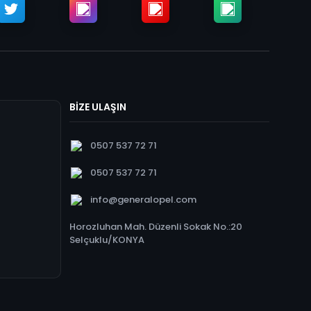
BİZE ULAŞIN
0507 537 72 71
0507 537 72 71
info@generalopel.com
Horozluhan Mah. Düzenli Sokak No.:20
Selçuklu/KONYA