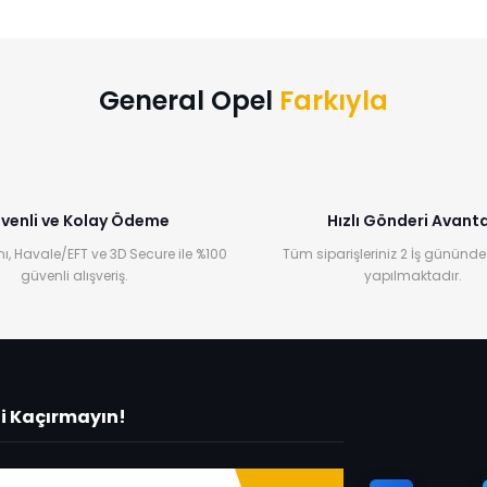
General Opel
Farkıyla
venli ve Kolay Ödeme
Hızlı Gönderi Avanta
ı, Havale/EFT ve 3D Secure ile %100
Tüm siparişleriniz 2 İş gününde
güvenli alışveriş.
yapılmaktadır.
ni Kaçırmayın!