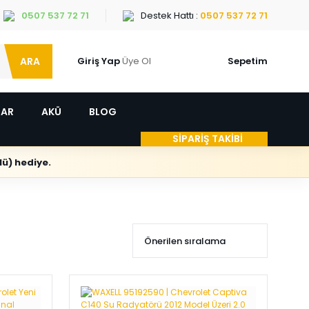
0507 537 72 71
Destek Hattı :
0507 537 72 71
ARA
Giriş Yap
Üye Ol
Sepetim
LAR
AKÜ
BLOG
SİPARİŞ TAKİBİ
ü) hediye.