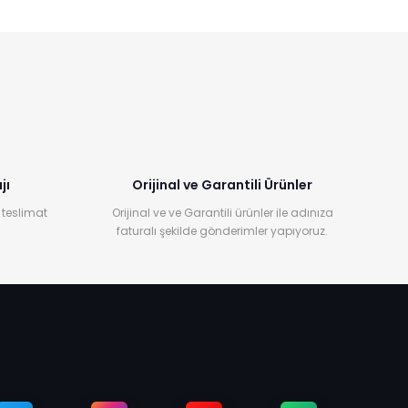
jı
Orijinal ve Garantili Ürünler
 teslimat
Orijinal ve ve Garantili ürünler ile adınıza
faturalı şekilde gönderimler yapıyoruz.