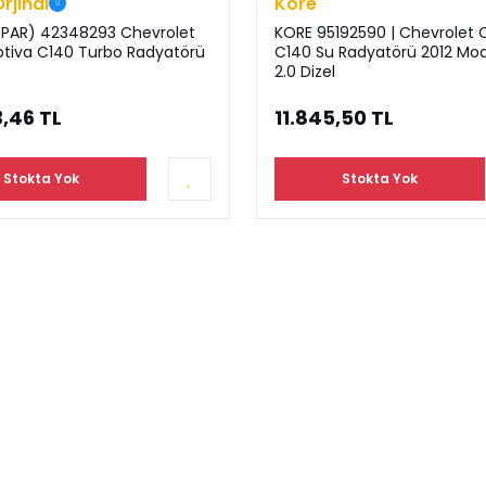
Orjinal
Kore
PAR) 42348293 Chevrolet
KORE 95192590 | Chevrolet 
ptiva C140 Turbo Radyatörü
C140 Su Radyatörü 2012 Mod
2.0 Dizel
,46 TL
11.845,50 TL
Stokta Yok
Stokta Yok