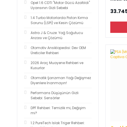
Opel 1.6 CDTI "Motor Gücü Azaltıldı"
Uyarısının Gizli Sebebi
33.745
1.4 Turbo Motorlarda Piston Kırma
Sorunu (LSPI) ve Kesin Çözümü
Astra J & Cruze: Yağ Soğutucu
Arızası ve Çözümü
Otomotiv Ansiklopedisi: Dev OEM
Üreticiler Rehberi
2026 Araç Muayene Rehberi ve
Kusurlar
Otomatik Şanzıman Yağı Değişmez
Diyenlere İnanmayın!
Performans Düşüşünün Gizli
Sebebi: Sensörler
DPF Rehberi: Temizlik mi, Değişim
mi?
1.2 PureTech Islak Triger Rehberi: