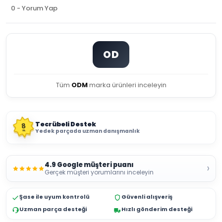
0 - Yorum Yap
OD
Tüm
ODM
marka ürünleri inceleyin
Tecrübeli Destek
8
Yedek parçada uzman danışmanlık
YIL
4.9 Google müşteri puanı
›
Gerçek müşteri yorumlarını inceleyin
Şase ile uyum kontrolü
Güvenli alışveriş
Uzman parça desteği
Hızlı gönderim desteği