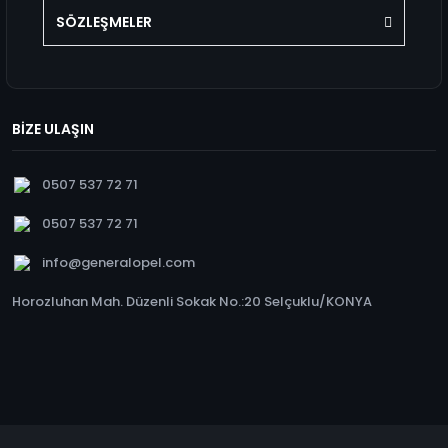
SÖZLEŞMELER
BİZE ULAŞIN
0507 537 72 71
0507 537 72 71
info@generalopel.com
Horozluhan Mah. Düzenli Sokak No.:20 Selçuklu/KONYA