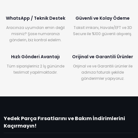
WhatsApp / Teknik Destek
Güvenli ve Kolay Ödeme
Aracınıza uyumdan emin değil
Taksit imkanı, Havale/EFT ve 3D
misiniz? Şase numaranızı
Secure ile %100 güvenli alışveriş.
gönderin, biz kontrol edelim.
Hızlı Gönderi Avantajı
Orijinal ve Garantili Ürünler
Tüm siparişleriniz 2 İş gününde
Orijinal ve ve Garantili ürünler ile
teslimat yapılmaktadır.
adınıza faturalı şekilde
gönderimler yapıyoruz.
Yedek Parça Fırsatlarını ve Bakım İndirimlerini
Kaçırmayın!