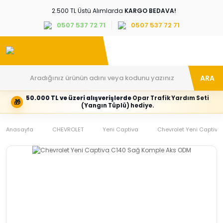
2.500 TL Üstü Alımlarda
KARGO BEDAVA!
0507 537 72 71
0507 537 72 71
ARA
50.000 TL ve üzeri alışverişlerde
Opar Trafik Yardım Seti
🎁
Hesabım
Kategoriler
(Yangın Tüplü) hediye.
Giriş
Marka,
yapın
araç
Anasayfa
veya
ve
CHEVROLET
Yeni Captiva
Chevrolet Yeni Captiva 
yeni
parça
hesap
grubunu
oluşturun
seçin
Tüm Kategoriler
E-posta adresi
Şifre