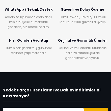
WhatsApp / Teknik Destek
Güvenli ve Kolay Ödeme
Aracınıza uyumdan emin değil
Taksit imkanı, Havale/EFT ve 3D
misiniz? Şase numaranızı
Secure ile %100 güvenli alışveriş.
gönderin, biz kontrol edelim.
Hızlı Gönderi Avantajı
Orijinal ve Garantili Ürünler
Tüm siparişleriniz 2 İş gününde
Orijinal ve ve Garantili ürünler ile
teslimat yapılmaktadır.
adınıza faturalı şekilde
gönderimler yapıyoruz.
Yedek Parça Fırsatlarını ve Bakım İndirimlerini
Kaçırmayın!