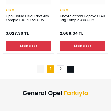
ODM
ODM
Opel Corsa C Sol Taraf Aks
Chevrolet Yeni Captiva C140
Komple 1.3/1.7 Dizel ODM
Sağ Komple Aks ODM
3.027,30 TL
2.668,34 TL
Stokta Yok
Stokta Yok
1
2
General Opel
Farkıyla