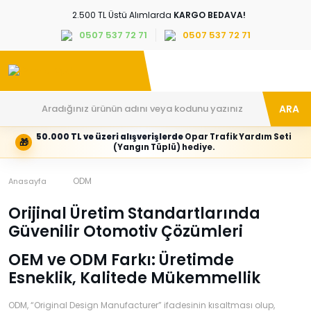
2.500 TL Üstü Alımlarda
KARGO BEDAVA!
0507 537 72 71
0507 537 72 71
ARA
50.000 TL ve üzeri alışverişlerde
Opar Trafik Yardım Seti
🎁
Hesabım
Kategoriler
(Yangın Tüplü) hediye.
Giriş
Marka,
yapın
araç
veya
ve
ODM
Anasayfa
yeni
parça
hesap
grubunu
Orijinal Üretim Standartlarında
oluşturun
seçin
Güvenilir Otomotiv Çözümleri
Tüm Kategoriler
E-posta adresi
OEM ve ODM Farkı: Üretimde
Esneklik, Kalitede Mükemmellik
Şifre
ODM, “Original Design Manufacturer” ifadesinin kısaltması olup,