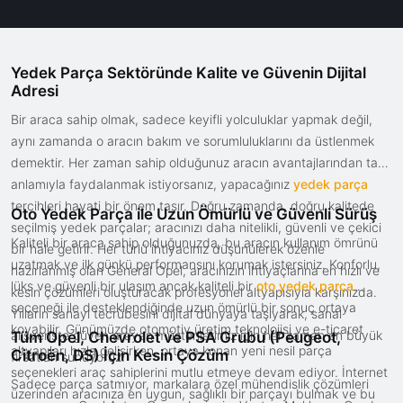
Yedek Parça Sektöründe Kalite ve Güvenin Dijital
Adresi
Bir araca sahip olmak, sadece keyifli yolculuklar yapmak değil,
aynı zamanda o aracın bakım ve sorumluluklarını da üstlenmek
demektir. Her zaman sahip olduğunuz aracın avantajlarından tam
anlamıyla faydalanmak istiyorsanız, yapacağınız
yedek parça
tercihleri hayati bir önem taşır. Doğru zamanda, doğru kalitede
Oto Yedek Parça ile Uzun Ömürlü ve Güvenli Sürüş
seçilmiş yedek parçalar; aracınızı daha nitelikli, güvenli ve çekici
Kaliteli bir araca sahip olduğunuzda, bu aracın kullanım ömrünü
bir hale getirir. Her türlü ihtiyacınız düşünülerek özenle
uzatmak ve ilk günkü performansını korumak istersiniz. Konforlu,
hazırlanmış olan General Opel, aracınızın ihtiyaçlarına en hızlı ve
lüks ve güvenli bir ulaşım ancak kaliteli bir
oto yedek parça
kesin çözümleri oluşturacak profesyonel altyapısıyla karşınızda.
seçeneği ile desteklendiğinde uzun ömürlü bir sonuç ortaya
Yılların sanayi tecrübesini dijital dünyaya taşıyarak, sanal
koyabilir. Günümüzde otomotiv üretim teknolojisi ve e-ticaret
alışverişte güven arayan müşterilerimiz için her zaman en büyük
Tüm Opel, Chevrolet ve PSA Grubu (Peugeot,
altyapıları hızla gelişirken, ortaya konan yeni nesil parça
Citroën, DS) İçin Kesin Çözüm
fırsatları sunuyoruz.
seçenekleri araç sahiplerini mutlu etmeye devam ediyor. İnternet
Sadece parça satmıyor, markalara özel mühendislik çözümleri
üzerinden aracınıza en uygun, sağlıklı bir parçayı bulmak ve bu