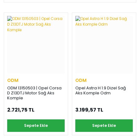
ODM
ODM
ODM 13150503 | Opel Corsa
Opel Astra H 1.9 Dizel Sağ
D Z13DTJ Motor Sağ Aks
Aks Komple Odm
Komple
2.721,75 TL
3.199,57 TL
Sepete Ekle
Sepete Ekle