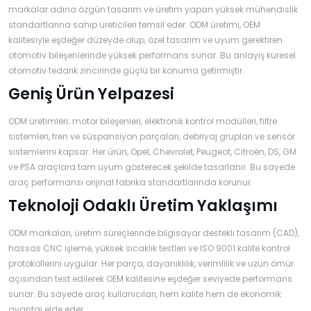
›
›
›
markalar adına özgün tasarım ve üretim yapan yüksek mühendislik
O
C
P
standartlarına sahip üreticileri temsil eder. ODM üretimi, OEM
Beni
Şifremi
kalitesiyle eşdeğer düzeyde olup, özel tasarım ve uyum gerektiren
CHEVROLET
OPEL
PEUGEOT
hatırla
unuttum
otomotiv bileşenlerinde yüksek performans sunar. Bu anlayış küresel
otomotiv tedarik zincirinde güçlü bir konuma getirmiştir.
Giriş Yap
›
›
›
M
Geniş Ürün Yelpazesi
C
D
Yeni Hesap
MOTOR
CİTROEN
DS
Oluştur
YAĞI
ODM üretimleri; motor bileşenleri, elektronik kontrol modülleri, filtre
sistemleri, fren ve süspansiyon parçaları, debriyaj grupları ve sensör
sistemlerini kapsar. Her ürün, Opel, Chevrolet, Peugeot, Citroën, DS, GM
›
›
›
K
ve PSA araçlara tam uyum gösterecek şekilde tasarlanır. Bu sayede
Ş
A
araç performansı orijinal fabrika standartlarında korunur.
KOMPLE
ŞANZIMANLAR
AKÜ
MOTOR
Teknoloji Odaklı Üretim Yaklaşımı
ODM markaları, üretim süreçlerinde bilgisayar destekli tasarım (CAD),
hassas CNC işleme, yüksek sıcaklık testleri ve ISO 9001 kalite kontrol
protokollerini uygular. Her parça, dayanıklılık, verimlilik ve uzun ömür
açısından test edilerek OEM kalitesine eşdeğer seviyede performans
sunar. Bu sayede araç kullanıcıları, hem kalite hem de ekonomik
avantaj elde eder.