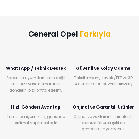
General Opel
Farkıyla
WhatsApp / Teknik Destek
Güvenli ve Kolay Ödeme
Aracınıza uyumdan emin değil
Taksit imkanı, Havale/EFT ve 3D
misiniz? Şase numaranızı
Secure ile %100 güvenli alışveriş.
gönderin, biz kontrol edelim.
Hızlı Gönderi Avantajı
Orijinal ve Garantili Ürünler
Tüm siparişleriniz 2 İş gününde
Orijinal ve ve Garantili ürünler ile
teslimat yapılmaktadır.
adınıza faturalı şekilde
gönderimler yapıyoruz.