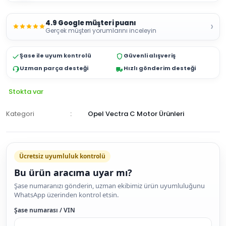
4.9 Google müşteri puanı
›
Gerçek müşteri yorumlarını inceleyin
Şase ile uyum kontrolü
Güvenli alışveriş
Uzman parça desteği
Hızlı gönderim desteği
Stokta var
Kategori
Opel Vectra C Motor Ürünleri
Ücretsiz uyumluluk kontrolü
Bu ürün aracıma uyar mı?
SEPETE
Şase numaranızı gönderin, uzman ekibimiz ürün uyumluluğunu
WhatsApp üzerinden kontrol etsin.
EKLE
HEMEN
Şase numarası / VIN
AL