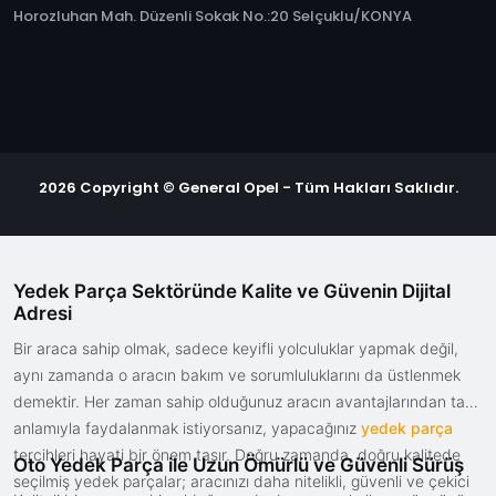
Horozluhan Mah. Düzenli Sokak No.:20 Selçuklu/KONYA
2026 Copyright © General Opel - Tüm Hakları Saklıdır.
Yedek Parça Sektöründe Kalite ve Güvenin Dijital
Adresi
Bir araca sahip olmak, sadece keyifli yolculuklar yapmak değil,
aynı zamanda o aracın bakım ve sorumluluklarını da üstlenmek
demektir. Her zaman sahip olduğunuz aracın avantajlarından tam
anlamıyla faydalanmak istiyorsanız, yapacağınız
yedek parça
tercihleri hayati bir önem taşır. Doğru zamanda, doğru kalitede
Oto Yedek Parça ile Uzun Ömürlü ve Güvenli Sürüş
seçilmiş yedek parçalar; aracınızı daha nitelikli, güvenli ve çekici