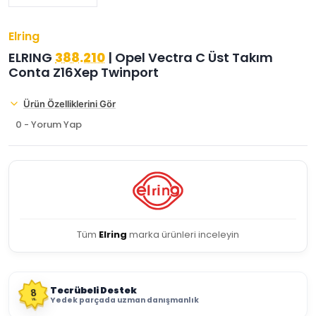
Elring
ELRING
388.210
| Opel Vectra C Üst Takım
Conta Z16Xep Twinport
Ürün Özelliklerini Gör
0 - Yorum Yap
Tüm
Elring
marka ürünleri inceleyin
Tecrübeli Destek
8
Yedek parçada uzman danışmanlık
YIL