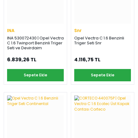
INA
Snr
INA 530072430 | Opel Vectra
Opel Vectra C 1.6 Benzinli
C 1.6 Twinport Benzinli Triger
Triger Seti Snr
Seti ve Devirdaim
6.839,26 TL
4.116,75 TL
Sepete Ekle
Sepete Ekle