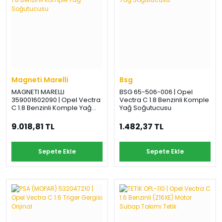
Magneti Marelli
Bsg
MAGNETI MARELLI
BSG 65-506-006 | Opel
359001602090 | Opel Vectra
Vectra C 1.8 Benzinli Komple
C 1.8 Benzinli Komple Yağ
Yağ Soğutucusu
Soğutucusu
9.018,81 TL
1.482,37 TL
Sepete Ekle
Sepete Ekle