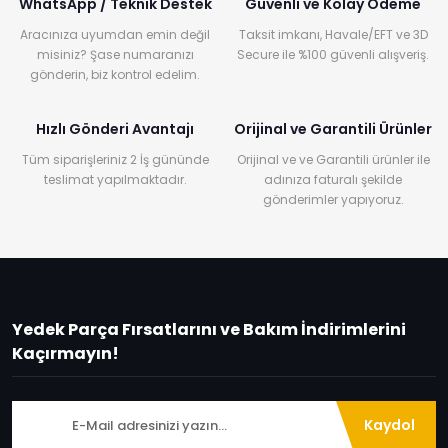
WhatsApp / Teknik Destek
Güvenli ve Kolay Ödeme
Aracınıza uyumdan emin değil
Taksit imkanı, Havale/EFT ve 3D
misiniz? Şase numaranızı
Secure ile %100 güvenli alışveriş.
gönderin, biz kontrol edelim.
Hızlı Gönderi Avantajı
Orijinal ve Garantili Ürünler
Tüm siparişleriniz 2 İş gününde
Orijinal ve ve Garantili ürünler ile
teslimat yapılmaktadır.
adınıza faturalı şekilde
gönderimler yapıyoruz.
Yedek Parça Fırsatlarını ve Bakım İndirimlerini
Kaçırmayın!
Kaydol