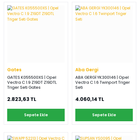
›
›
›
O
C
P
Beni
Şifremi
CHEVROLET
OPEL
PEUGEOT
hatırla
unuttum
Giriş Yap
›
›
›
M
C
D
Yeni Hesap
MOTOR
CİTROEN
DS
Oluştur
YAĞI
Gates
Aba Gergi
›
›
›
GATES K055500XS | Opel
ABA GERGİ YK300146 | Opel
K
Vectra C 1.9 Z19DT Z19DTL
Vectra C 1.6 Twinport Triger
Ş
A
Triger Seti Gates
Seti
KOMPLE
ŞANZIMANLAR
AKÜ
MOTOR
2.823,63 TL
4.060,14 TL
Sepete Ekle
Sepete Ekle