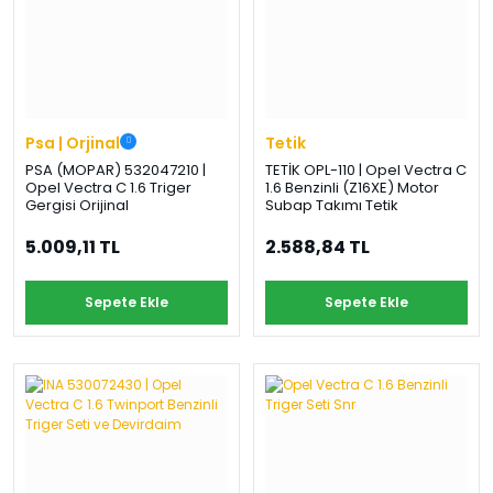
Psa | Orjinal
Tetik
PSA (MOPAR) 532047210 |
TETİK OPL-110 | Opel Vectra C
Opel Vectra C 1.6 Triger
1.6 Benzinli (Z16XE) Motor
Gergisi Orijinal
Subap Takımı Tetik
5.009,11 TL
2.588,84 TL
Sepete Ekle
Sepete Ekle