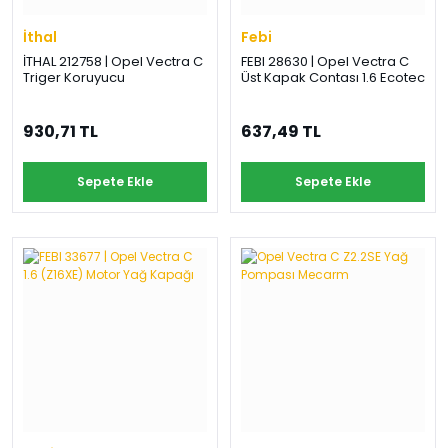
İthal
Febi
İTHAL 212758 | Opel Vectra C
FEBI 28630 | Opel Vectra C
Triger Koruyucu
Üst Kapak Contası 1.6 Ecotec
930,71 TL
637,49 TL
Sepete Ekle
Sepete Ekle