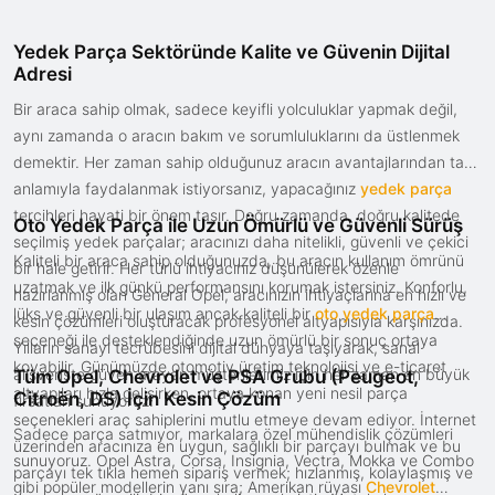
Yedek Parça Sektöründe Kalite ve Güvenin Dijital
Adresi
Bir araca sahip olmak, sadece keyifli yolculuklar yapmak değil,
aynı zamanda o aracın bakım ve sorumluluklarını da üstlenmek
demektir. Her zaman sahip olduğunuz aracın avantajlarından tam
anlamıyla faydalanmak istiyorsanız, yapacağınız
yedek parça
tercihleri hayati bir önem taşır. Doğru zamanda, doğru kalitede
Oto Yedek Parça ile Uzun Ömürlü ve Güvenli Sürüş
seçilmiş yedek parçalar; aracınızı daha nitelikli, güvenli ve çekici
Kaliteli bir araca sahip olduğunuzda, bu aracın kullanım ömrünü
bir hale getirir. Her türlü ihtiyacınız düşünülerek özenle
uzatmak ve ilk günkü performansını korumak istersiniz. Konforlu,
hazırlanmış olan General Opel, aracınızın ihtiyaçlarına en hızlı ve
lüks ve güvenli bir ulaşım ancak kaliteli bir
oto yedek parça
kesin çözümleri oluşturacak profesyonel altyapısıyla karşınızda.
seçeneği ile desteklendiğinde uzun ömürlü bir sonuç ortaya
Yılların sanayi tecrübesini dijital dünyaya taşıyarak, sanal
koyabilir. Günümüzde otomotiv üretim teknolojisi ve e-ticaret
alışverişte güven arayan müşterilerimiz için her zaman en büyük
Tüm Opel, Chevrolet ve PSA Grubu (Peugeot,
altyapıları hızla gelişirken, ortaya konan yeni nesil parça
Citroën, DS) İçin Kesin Çözüm
fırsatları sunuyoruz.
seçenekleri araç sahiplerini mutlu etmeye devam ediyor. İnternet
Sadece parça satmıyor, markalara özel mühendislik çözümleri
üzerinden aracınıza en uygun, sağlıklı bir parçayı bulmak ve bu
sunuyoruz. Opel Astra, Corsa, Insignia, Vectra, Mokka ve Combo
parçayı tek tıkla hemen sipariş vermek; hızlanmış, kolaylaşmış ve
gibi popüler modellerin yanı sıra; Amerikan rüyası
Chevrolet