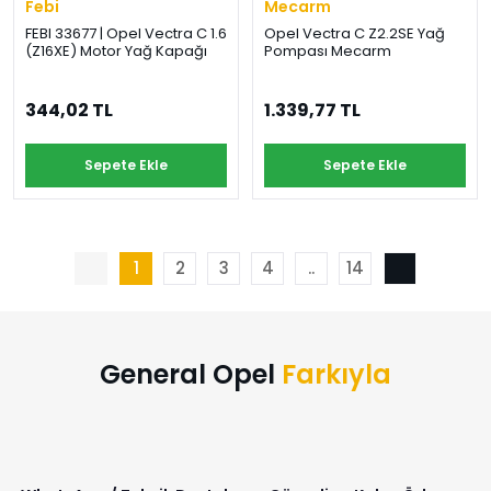
Febi
Mecarm
FEBI 33677 | Opel Vectra C 1.6
Opel Vectra C Z2.2SE Yağ
(Z16XE) Motor Yağ Kapağı
Pompası Mecarm
344,02 TL
1.339,77 TL
Sepete Ekle
Sepete Ekle
1
2
3
4
..
14
General Opel
Farkıyla