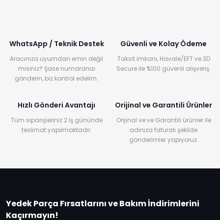
WhatsApp / Teknik Destek
Güvenli ve Kolay Ödeme
Aracınıza uyumdan emin değil
Taksit imkanı, Havale/EFT ve 3D
misiniz? Şase numaranızı
Secure ile %100 güvenli alışveriş.
gönderin, biz kontrol edelim.
Hızlı Gönderi Avantajı
Orijinal ve Garantili Ürünler
Tüm siparişleriniz 2 İş gününde
Orijinal ve ve Garantili ürünler ile
teslimat yapılmaktadır.
adınıza faturalı şekilde
gönderimler yapıyoruz.
Yedek Parça Fırsatlarını ve Bakım İndirimlerini
Kaçırmayın!