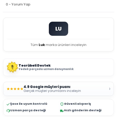
0 - Yorum Yap
LU
Tüm
Luk
marka ürünleri inceleyin
Tecrübeli Destek
8
Yedek parçada uzman danışmanlık
YIL
4.9 Google müşteri puanı
›
Gerçek müşteri yorumlarını inceleyin
Şase ile uyum kontrolü
Güvenli alışveriş
Uzman parça desteği
Hızlı gönderim desteği