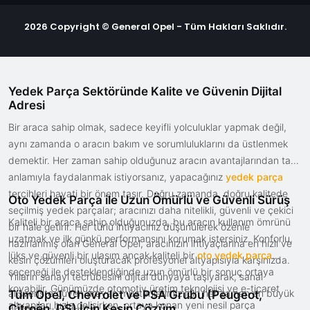
2026 Copyright © General Opel - Tüm Hakları Saklıdır.
Yedek Parça Sektöründe Kalite ve Güvenin Dijital
Adresi
Bir araca sahip olmak, sadece keyifli yolculuklar yapmak değil,
aynı zamanda o aracın bakım ve sorumluluklarını da üstlenmek
demektir. Her zaman sahip olduğunuz aracın avantajlarından tam
anlamıyla faydalanmak istiyorsanız, yapacağınız
yedek parça
tercihleri hayati bir önem taşır. Doğru zamanda, doğru kalitede
Oto Yedek Parça ile Uzun Ömürlü ve Güvenli Sürüş
seçilmiş yedek parçalar; aracınızı daha nitelikli, güvenli ve çekici
Kaliteli bir araca sahip olduğunuzda, bu aracın kullanım ömrünü
bir hale getirir. Her türlü ihtiyacınız düşünülerek özenle
uzatmak ve ilk günkü performansını korumak istersiniz. Konforlu,
hazırlanmış olan General Opel, aracınızın ihtiyaçlarına en hızlı ve
lüks ve güvenli bir ulaşım ancak kaliteli bir
oto yedek parça
kesin çözümleri oluşturacak profesyonel altyapısıyla karşınızda.
seçeneği ile desteklendiğinde uzun ömürlü bir sonuç ortaya
Yılların sanayi tecrübesini dijital dünyaya taşıyarak, sanal
koyabilir. Günümüzde otomotiv üretim teknolojisi ve e-ticaret
alışverişte güven arayan müşterilerimiz için her zaman en büyük
Tüm Opel, Chevrolet ve PSA Grubu (Peugeot,
altyapıları hızla gelişirken, ortaya konan yeni nesil parça
Citroën, DS) İçin Kesin Çözüm
fırsatları sunuyoruz.