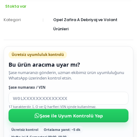
Stokta var
Kategori
Opel Zafira A Debriyaj ve Volant
Ürünleri
Ücretsiz uyumluluk kontrolü
Bu ürün aracıma uyar mı?
SEPETE
Şase numaranızı gönderin, uzman ekibimiz ürün uyumluluğunu
WhatsApp üzerinden kontrol etsin.
EKLE
HEMEN
Şase numarası / VIN
AL
17 karakterdir. I, O ve Q harfleri VIN içinde kullanılmaz.
Şase ile Uyum Kontrolü Yap
Ücretsiz kontrol
Ortalama yanıt: ~5 dk
Hafta içi & Cumartesi 09:00–18:30