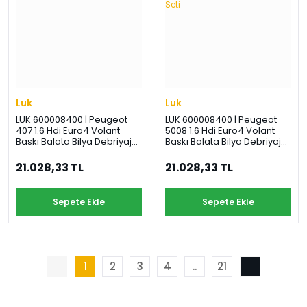
Luk
Luk
LUK 600008400 | Peugeot
LUK 600008400 | Peugeot
407 1.6 Hdi Euro4 Volant
5008 1.6 Hdi Euro4 Volant
Baskı Balata Bilya Debriyaj
Baskı Balata Bilya Debriyaj
Seti
Seti
21.028,33 TL
21.028,33 TL
Sepete Ekle
Sepete Ekle
1
2
3
4
..
21