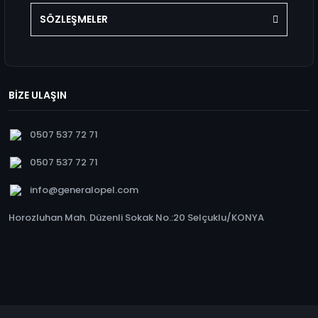
SÖZLEŞMELER
BİZE ULAŞIN
0507 537 72 71
0507 537 72 71
info@generalopel.com
Horozluhan Mah. Düzenli Sokak No.:20 Selçuklu/KONYA