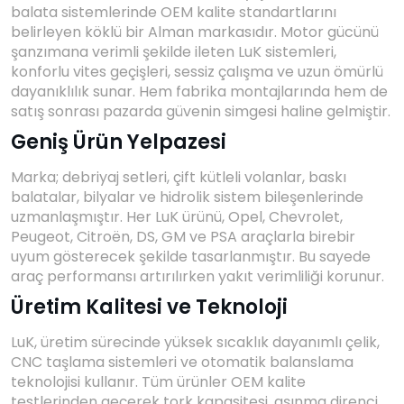
›
›
›
balata sistemlerinde OEM kalite standartlarını
O
C
P
belirleyen köklü bir Alman markasıdır. Motor gücünü
Beni
Şifremi
şanzımana verimli şekilde ileten LuK sistemleri,
CHEVROLET
OPEL
PEUGEOT
hatırla
unuttum
konforlu vites geçişleri, sessiz çalışma ve uzun ömürlü
dayanıklılık sunar. Hem fabrika montajlarında hem de
Giriş Yap
›
›
›
satış sonrası pazarda güvenin simgesi haline gelmiştir.
M
C
D
Geniş Ürün Yelpazesi
Yeni Hesap
MOTOR
CİTROEN
DS
Oluştur
YAĞI
Marka; debriyaj setleri, çift kütleli volanlar, baskı
balatalar, bilyalar ve hidrolik sistem bileşenlerinde
›
›
›
K
uzmanlaşmıştır. Her LuK ürünü, Opel, Chevrolet,
Ş
A
Peugeot, Citroën, DS, GM ve PSA araçlarla birebir
KOMPLE
ŞANZIMANLAR
AKÜ
uyum gösterecek şekilde tasarlanmıştır. Bu sayede
MOTOR
araç performansı artırılırken yakıt verimliliği korunur.
Üretim Kalitesi ve Teknoloji
LuK, üretim sürecinde yüksek sıcaklık dayanımlı çelik,
CNC taşlama sistemleri ve otomatik balanslama
teknolojisi kullanır. Tüm ürünler OEM kalite
testlerinden geçerek tork kapasitesi, aşınma direnci