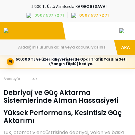
2.500 TL Üstü Alımlarda
KARGO BEDAVA!
0507 537 72 71
0507 537 72 71
ARA
50.000 TL ve üzeri alışverişlerde
Opar Trafik Yardım Seti
🎁
Hesabım
Kategoriler
(Yangın Tüplü) hediye.
Giriş
Marka,
yapın
araç
veya
ve
Luk
Anasayfa
yeni
parça
hesap
grubunu
Debriyaj ve Güç Aktarma
oluşturun
seçin
Sistemlerinde Alman Hassasiyeti
Tüm Kategoriler
E-posta adresi
Yüksek Performans, Kesintisiz Güç
Aktarımı
Şifre
LuK, otomotiv endüstrisinde debriyaj, volan ve baskı