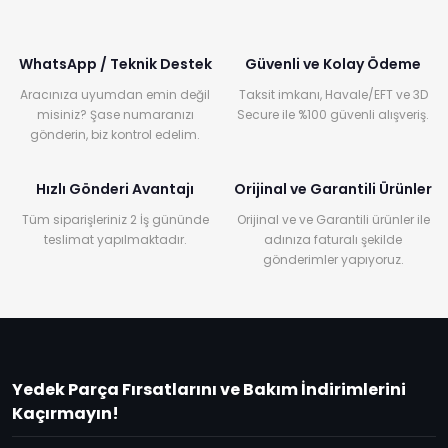
WhatsApp / Teknik Destek
Güvenli ve Kolay Ödeme
Aracınıza uyumdan emin değil
Taksit imkanı, Havale/EFT ve 3D
misiniz? Şase numaranızı
Secure ile %100 güvenli alışveriş.
gönderin, biz kontrol edelim.
Hızlı Gönderi Avantajı
Orijinal ve Garantili Ürünler
Tüm siparişleriniz 2 İş gününde
Orijinal ve ve Garantili ürünler ile
teslimat yapılmaktadır.
adınıza faturalı şekilde
gönderimler yapıyoruz.
Yedek Parça Fırsatlarını ve Bakım İndirimlerini
Kaçırmayın!