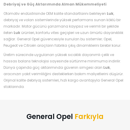
Debriyaj ve Güç Aktarımında Alman Mükemmeliyeti
Otomotiv endüstrisinde OEM kalite standartlarını belirleyen
Luk
,
debriyaj ve volan sistemlerinde yüksek performans sunan köklü bir
markadır. Motor gücünü şanzımana kayıpsız ve verimli bir şekilde
ileten
Luk
ürünleri, konforlu vites geçişleri ve uzun ömürlü dayanıklılık
sağlar. General Opel güvencesiyle sunulan bu sistemler; Opel,
Peugeot ve Citroën araçların fabrika çıkış dinamiklerini birebir korur.
Üretim sürecinde uygulanan yüksek sıcaklık dayanımlı çelik ve
hassas balans teknolojisi sayesinde sürtünme minimuma indirilir.
Dünya çapında güç aktarımında güvenin simgesi olan
Luk
,
aracınızın yakıt verimliliğini desteklerken bakım maliyetlerini düşürür.
Orijinal kalite debriyaj sistemleri, hızlı kargo avantajıyla General Opel
stoklarında.
General Opel
Farkıyla