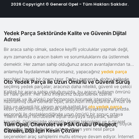
2026 Copyright © General Opel - Tüm Hakları Saklıdır.
Yedek Parça Sektöründe Kalite ve Güvenin Dijital
Adresi
Bir araca sahip olmak, sadece keyifli yolculuklar yapmak değil,
aynı zamanda o aracın bakım ve sorumluluklarını da üstlenmek
demektir. Her zaman sahip olduğunuz aracın avantajlarından tam
anlamıyla faydalanmak istiyorsanız, yapacağınız
yedek parça
tercihleri hayati bir önem taşır. Doğru zamanda, doğru kalitede
Oto Yedek Parça ile Uzun Ömürlü ve Güvenli Sürüş
seçilmiş yedek parçalar; aracınızı daha nitelikli, güvenli ve çekici
Kaliteli bir araca sahip olduğunuzda, bu aracın kullanım ömrünü
bir hale getirir. Her türlü ihtiyacınız düşünülerek özenle
uzatmak ve ilk günkü performansını korumak istersiniz. Konforlu,
hazırlanmış olan General Opel, aracınızın ihtiyaçlarına en hızlı ve
lüks ve güvenli bir ulaşım ancak kaliteli bir
oto yedek parça
kesin çözümleri oluşturacak profesyonel altyapısıyla karşınızda.
seçeneği ile desteklendiğinde uzun ömürlü bir sonuç ortaya
Yılların sanayi tecrübesini dijital dünyaya taşıyarak, sanal
koyabilir. Günümüzde otomotiv üretim teknolojisi ve e-ticaret
alışverişte güven arayan müşterilerimiz için her zaman en büyük
Tüm Opel, Chevrolet ve PSA Grubu (Peugeot,
altyapıları hızla gelişirken, ortaya konan yeni nesil parça
Citroën, DS) İçin Kesin Çözüm
fırsatları sunuyoruz.
seçenekleri araç sahiplerini mutlu etmeye devam ediyor. İnternet