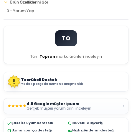
Ürün Özelliklerini Gör
0 - Yorum Yap
TO
Tüm
Topran
marka ürünleri inceleyin
Tecrübeli Destek
8
Yedek parçada uzman danışmanlık
YIL
4.9 Google müşteri puanı
›
Gerçek müşteri yorumlarını inceleyin
Şase ile uyum kontrolü
Güvenli alışveriş
Uzman parça desteği
Hızlı gönderim desteği