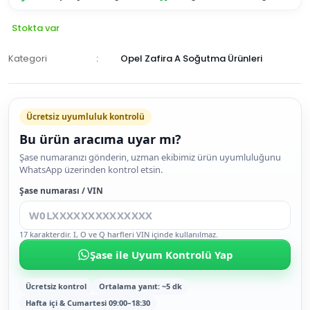
Stokta var
Kategori
Opel Zafira A Soğutma Ürünleri
Ücretsiz uyumluluk kontrolü
Bu ürün aracıma uyar mı?
SEPETE
Şase numaranızı gönderin, uzman ekibimiz ürün uyumluluğunu
WhatsApp üzerinden kontrol etsin.
EKLE
HEMEN
Şase numarası / VIN
AL
17 karakterdir. I, O ve Q harfleri VIN içinde kullanılmaz.
Şase ile Uyum Kontrolü Yap
Ücretsiz kontrol
Ortalama yanıt: ~5 dk
Hafta içi & Cumartesi 09:00–18:30