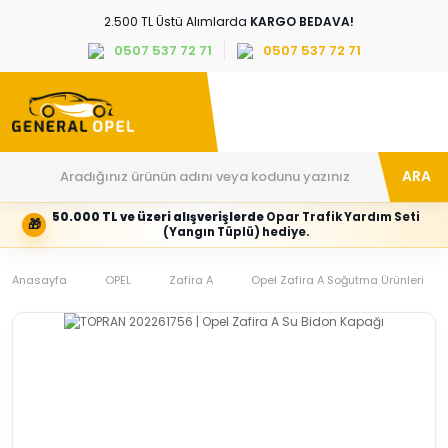
2.500 TL Üstü Alımlarda
KARGO BEDAVA!
0507 537 72 71
0507 537 72 71
ARA
50.000 TL ve üzeri alışverişlerde
Opar Trafik Yardım Seti
🎁
Hesabım
Kategoriler
(Yangın Tüplü) hediye.
Giriş
Marka,
yapın
araç
Anasayfa
veya
ve
OPEL
Zafira A
Opel Zafira A Soğutma Ürünleri
yeni
parça
hesap
grubunu
oluşturun
seçin
Tüm Kategoriler
E-posta adresi
Şifre