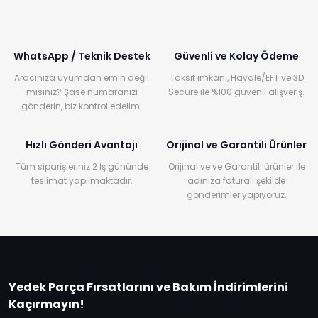
WhatsApp / Teknik Destek
Güvenli ve Kolay Ödeme
Aracınıza uyumdan emin değil
Taksit imkanı, Havale/EFT ve 3D
misiniz? Şase numaranızı
Secure ile %100 güvenli alışveriş.
gönderin, biz kontrol edelim.
Hızlı Gönderi Avantajı
Orijinal ve Garantili Ürünler
Tüm siparişleriniz 2 İş gününde
Orijinal ve ve Garantili ürünler ile
teslimat yapılmaktadır.
adınıza faturalı şekilde
gönderimler yapıyoruz.
Yedek Parça Fırsatlarını ve Bakım İndirimlerini
Kaçırmayın!