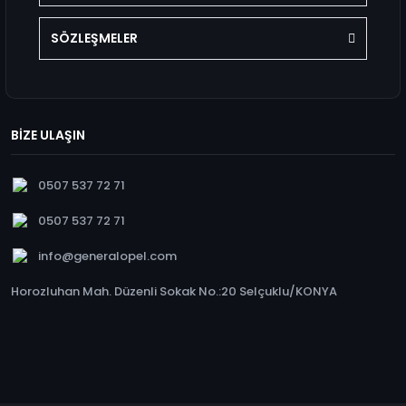
SÖZLEŞMELER
BİZE ULAŞIN
0507 537 72 71
0507 537 72 71
info@generalopel.com
Horozluhan Mah. Düzenli Sokak No.:20 Selçuklu/KONYA