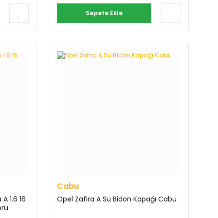
Sepete Ekle
Cabu
A 1.6 16
Opel Zafira A Su Bidon Kapağı Cabu
oru