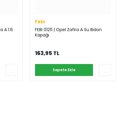
Febi
a A 1.6
FEBI 01211 | Opel Zafira A Su Bidon
Kapağı
163,95 TL
Sepete Ekle