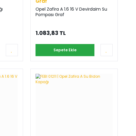
Graf
ğı
Opel Zafira A 1.6 16 V Devirdaim Su
Pompası Graf
1.083,83 TL
Sepete Ekle