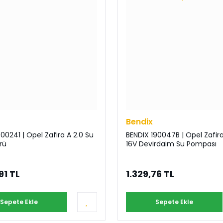
Bendix
00241 | Opel Zafira A 2.0 Su
BENDIX 190047B | Opel Zafira
rü
16V Devirdaim Su Pompası
91 TL
1.329,76 TL
Sepete Ekle
Sepete Ekle