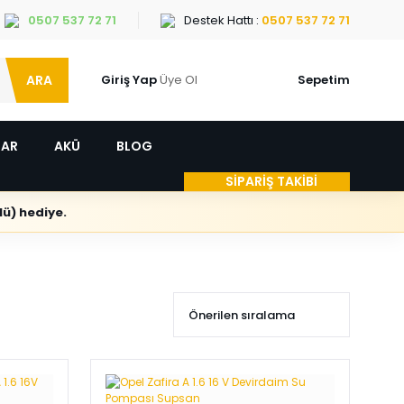
0507 537 72 71
Destek Hattı :
0507 537 72 71
ARA
Giriş Yap
Üye Ol
Sepetim
LAR
AKÜ
BLOG
SİPARİŞ TAKİBİ
ü) hediye.