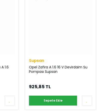
Supsan
 A 1.6
Opel Zafira A 1.6 16 V Devirdaim Su
Pompası Supsan
925,85 TL
Sepete Ekle