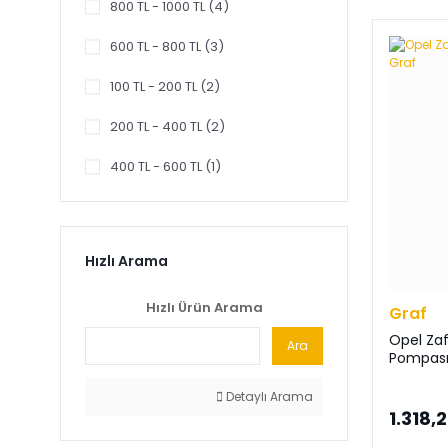
800 TL - 1000 TL (4)
Mecarm (1)
600 TL - 800 TL (3)
Mette (1)
100 TL - 200 TL (2)
Rapro (1)
200 TL - 400 TL (2)
Supsan (1)
400 TL - 600 TL (1)
TAP (1)
Thermax (1)
Hızlı Arama
Topran (1)
Hızlı Ürün Arama
Graf
Valeo (1)
Opel Zaf
Ara
Wisco (1)
Pompası
Detaylı Arama
1.318,