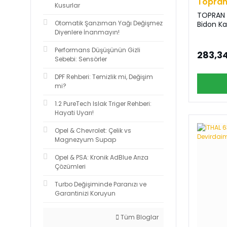
Topra
Kusurlar
TOPRAN 2
Otomatik Şanzıman Yağı Değişmez
Bidon K
Diyenlere İnanmayın!
Performans Düşüşünün Gizli
283,34
Sebebi: Sensörler
DPF Rehberi: Temizlik mi, Değişim
mi?
1.2 PureTech Islak Triger Rehberi:
Hayati Uyarı!
Opel & Chevrolet: Çelik vs
Magnezyum Supap
Opel & PSA: Kronik AdBlue Arıza
Çözümleri
Turbo Değişiminde Paranızı ve
Garantinizi Koruyun
Tüm Bloglar