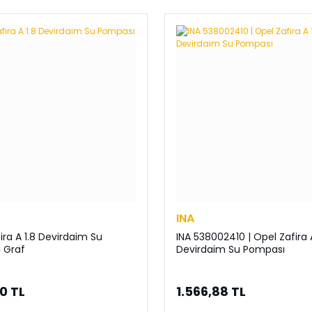
INA
ira A 1.8 Devirdaim Su
INA 538002410 | Opel Zafira A
 Graf
Devirdaim Su Pompası
20 TL
1.566,88 TL