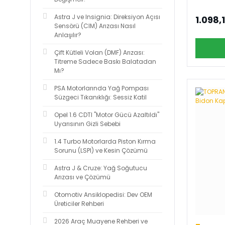
Astra J ve Insignia: Direksiyon Açısı
1.098,
Sensörü (CIM) Arızası Nasıl
Anlaşılır?
Çift Kütleli Volan (DMF) Arızası:
Titreme Sadece Baskı Balatadan
Mı?
PSA Motorlarında Yağ Pompası
Süzgeci Tıkanıklığı: Sessiz Katil
Opel 1.6 CDTI "Motor Gücü Azaltıldı"
Uyarısının Gizli Sebebi
1.4 Turbo Motorlarda Piston Kırma
Sorunu (LSPI) ve Kesin Çözümü
Astra J & Cruze: Yağ Soğutucu
Arızası ve Çözümü
Otomotiv Ansiklopedisi: Dev OEM
Üreticiler Rehberi
2026 Araç Muayene Rehberi ve