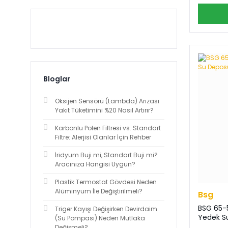
Bloglar
Oksijen Sensörü (Lambda) Arızası
Yakıt Tüketimini %20 Nasıl Artırır?
Karbonlu Polen Filtresi vs. Standart
Filtre: Alerjisi Olanlar İçin Rehber
İridyum Buji mi, Standart Buji mi?
Aracınıza Hangisi Uygun?
Plastik Termostat Gövdesi Neden
Alüminyum İle Değiştirilmeli?
Bsg
BSG 65-5
Triger Kayışı Değişirken Devirdaim
Yedek S
(Su Pompası) Neden Mutlaka
Değişmeli?