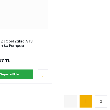
 | Opel Zafira A 1.8
im Su Pompası
47 TL
Sepete Ekle
1
2