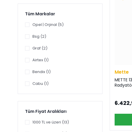
Tüm Markalar
Opel | Orjinal (5)
Bsg (2)
Graf (2)
Airtex (1)
Mette
Bendix (1)
METTE 13
Cabu (1)
Radyatö
Febi (1)
6.422,
İbras (1)
Tüm Fiyat Aralıkları
INA (1)
1000 TL ve üzeri (13)
İthal (1)