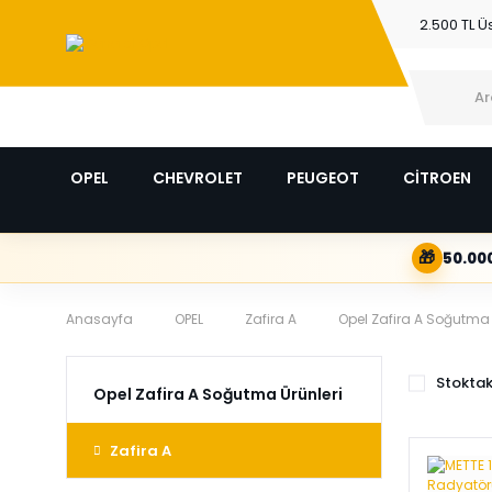
2.500 TL Ü
OPEL
CHEVROLET
PEUGEOT
CİTROEN
🎁
50.000
Anasayfa
OPEL
Zafira A
Opel Zafira A Soğutma 
Stoktak
Opel Zafira A Soğutma Ürünleri
Zafira A