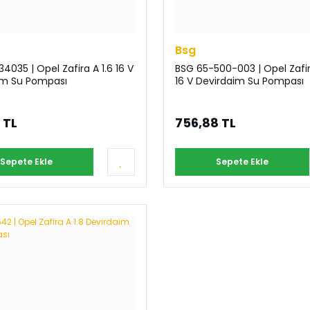
Bsg
34035 | Opel Zafira A 1.6 16 V
BSG 65-500-003 | Opel Zafir
im Su Pompası
16 V Devirdaim Su Pompası
 TL
756,88 TL
Sepete Ekle
Sepete Ekle