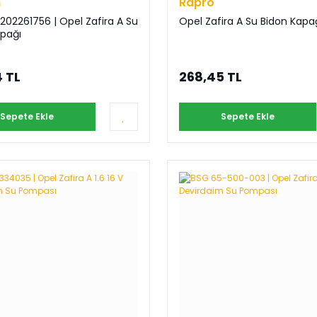
n
Rapro
02261756 | Opel Zafira A Su
Opel Zafira A Su Bidon Kapa
apağı
 TL
268,45 TL
Sepete Ekle
Sepete Ekle