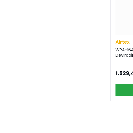
Airtex
WPA-1642
Devirda
1.529,