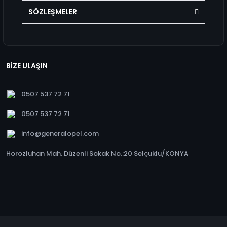
SÖZLEŞMELER
BİZE ULAŞIN
0507 537 72 71
0507 537 72 71
info@generalopel.com
Horozluhan Mah. Düzenli Sokak No.:20 Selçuklu/KONYA