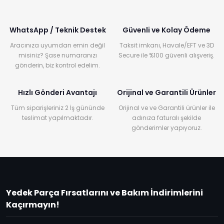
WhatsApp / Teknik Destek
Güvenli ve Kolay Ödeme
Aracınıza uyumdan emin değil
Taksit imkanı, Havale/EFT ve 3D
misiniz? Şase numaranızı
Secure ile %100 güvenli alışveriş.
gönderin, biz kontrol edelim.
Hızlı Gönderi Avantajı
Orijinal ve Garantili Ürünler
Tüm siparişleriniz 2 İş gününde
Orijinal ve ve Garantili ürünler ile
teslimat yapılmaktadır.
adınıza faturalı şekilde
gönderimler yapıyoruz.
Yedek Parça Fırsatlarını ve Bakım İndirimlerini
Kaçırmayın!