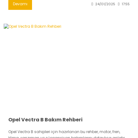
Devamı
24/01/2025
17:55
Opel Vectra B Bakım Rehberi
Opel Vectra B sahipleri için hazırlanan bu rehber, motor, fren,
klima, şanzıman ve süspansiyon bakımlarını detaylıca anlatır.