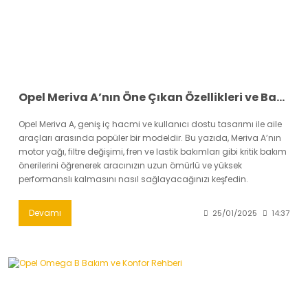
Opel Meriva A’nın Öne Çıkan Özellikleri ve Bakım İpuçları
Opel Meriva A, geniş iç hacmi ve kullanıcı dostu tasarımı ile aile
araçları arasında popüler bir modeldir. Bu yazıda, Meriva A’nın
motor yağı, filtre değişimi, fren ve lastik bakımları gibi kritik bakım
önerilerini öğrenerek aracınızın uzun ömürlü ve yüksek
performanslı kalmasını nasıl sağlayacağınızı keşfedin.
Devamı
25/01/2025
14:37