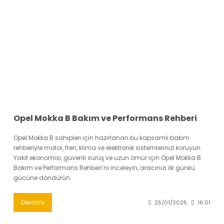
›
›
›
O
C
P
Beni
Şifremi
CHEVROLET
OPEL
PEUGEOT
hatırla
unuttum
Giriş Yap
›
›
›
M
C
D
Yeni Hesap
MOTOR
CİTROEN
DS
Oluştur
YAĞI
›
›
›
Opel Mokka B Bakım ve Performans Rehberi
K
Ş
A
KOMPLE
Opel Mokka B sahipleri için hazırlanan bu kapsamlı bakım
ŞANZIMANLAR
AKÜ
MOTOR
rehberiyle motor, fren, klima ve elektronik sistemlerinizi koruyun.
Yakıt ekonomisi, güvenli sürüş ve uzun ömür için Opel Mokka B
Bakım ve Performans Rehberi’ni inceleyin, aracınızı ilk günkü
gücüne döndürün.
Devamı
25/01/2025
16:01