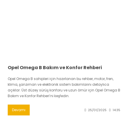
Opel Omega B Bakım ve Konfor Rehberi
Opel Omega B sahipleri için hazırlanan bu rehber, motor, fren,
klima, şanzıman ve elektronik sistem bakımlarını detaylıca
açıklar. Üst düzey sürüş konforu ve uzun ömür için Opel Omega B
Bakım ve Konfor Rehberi’ni keşfedin.
Devamı
25/01/2025
14:35