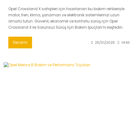
Opel Crossland X sahipleri için hazırlanan bu bakım rehberiyle
motor, fren, klima, şanzıman ve elektronik sistemlerinizi uzun
ömürlü tutun. Güvenli, ekonomik ve konforlu sürüş için Opel
Crossland X ile Sorunsuz Sürüş İçin Bakım İpuçları’nı keşfedin.
Devamı
25/01/2025
14:43