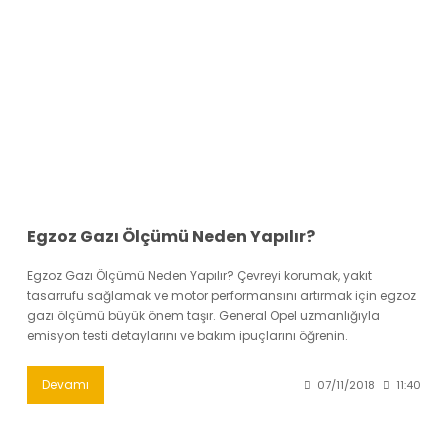
›
›
›
O
C
P
Beni
Şifremi
CHEVROLET
OPEL
PEUGEOT
hatırla
unuttum
Giriş Yap
›
›
›
M
C
D
Yeni Hesap
MOTOR
CİTROEN
DS
Oluştur
YAĞI
›
›
›
Egzoz Gazı Ölçümü Neden Yapılır?
K
Ş
A
KOMPLE
Egzoz Gazı Ölçümü Neden Yapılır? Çevreyi korumak, yakıt
ŞANZIMANLAR
AKÜ
MOTOR
tasarrufu sağlamak ve motor performansını artırmak için egzoz
gazı ölçümü büyük önem taşır. General Opel uzmanlığıyla
emisyon testi detaylarını ve bakım ipuçlarını öğrenin.
Devamı
07/11/2018
11:40