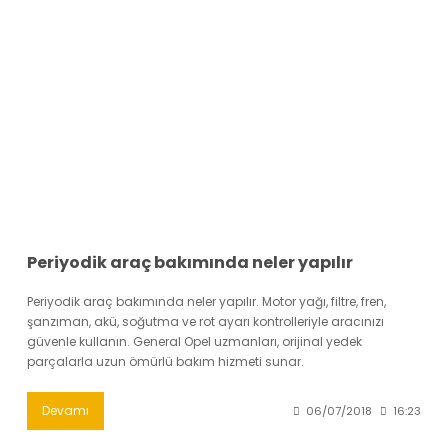
Periyodik araç bakımında neler yapılır
Periyodik araç bakımında neler yapılır. Motor yağı, filtre, fren,
şanzıman, akü, soğutma ve rot ayarı kontrolleriyle aracınızı
güvenle kullanın. General Opel uzmanları, orijinal yedek
parçalarla uzun ömürlü bakım hizmeti sunar.
Devamı
06/07/2018
16:23