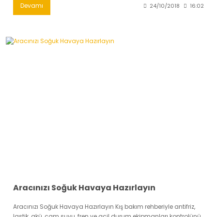
Devamı
24/10/2018
16:02
Aracınızı Soğuk Havaya Hazırlayın
Aracınızı Soğuk Havaya Hazırlayın Kış bakım rehberiyle antifriz,
lastik, akü, cam suyu, fren ve acil durum ekipmanları kontrolünü