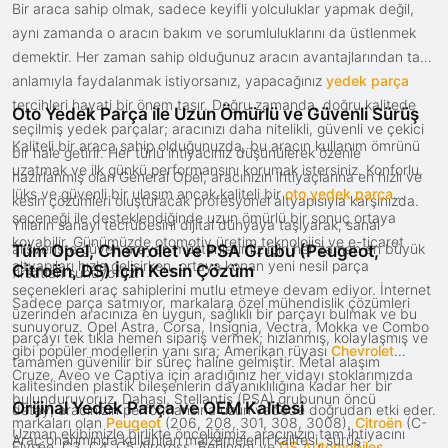
Bir araca sahip olmak, sadece keyifli yolculuklar yapmak değil,
aynı zamanda o aracın bakım ve sorumluluklarını da üstlenmek
demektir. Her zaman sahip olduğunuz aracın avantajlarından tam
anlamıyla faydalanmak istiyorsanız, yapacağınız
yedek parça
tercihleri hayati bir önem taşır. Doğru zamanda, doğru kalitede
Oto Yedek Parça ile Uzun Ömürlü ve Güvenli Sürüş
seçilmiş yedek parçalar; aracınızı daha nitelikli, güvenli ve çekici
Kaliteli bir araca sahip olduğunuzda, bu aracın kullanım ömrünü
bir hale getirir. Her türlü ihtiyacınız düşünülerek özenle
uzatmak ve ilk günkü performansını korumak istersiniz. Konforlu,
hazırlanmış olan General Opel, aracınızın ihtiyaçlarına en hızlı ve
lüks ve güvenli bir ulaşım ancak kaliteli bir
oto yedek parça
kesin çözümleri oluşturacak profesyonel altyapısıyla karşınızda.
seçeneği ile desteklendiğinde uzun ömürlü bir sonuç ortaya
Yılların sanayi tecrübesini dijital dünyaya taşıyarak, sanal
koyabilir. Günümüzde otomotiv üretim teknolojisi ve e-ticaret
alışverişte güven arayan müşterilerimiz için her zaman en büyük
Tüm Opel, Chevrolet ve PSA Grubu (Peugeot,
altyapıları hızla gelişirken, ortaya konan yeni nesil parça
Citroën, DS) İçin Kesin Çözüm
fırsatları sunuyoruz.
seçenekleri araç sahiplerini mutlu etmeye devam ediyor. İnternet
Sadece parça satmıyor, markalara özel mühendislik çözümleri
üzerinden aracınıza en uygun, sağlıklı bir parçayı bulmak ve bu
sunuyoruz. Opel Astra, Corsa, Insignia, Vectra, Mokka ve Combo
parçayı tek tıkla hemen sipariş vermek; hızlanmış, kolaylaşmış ve
gibi popüler modellerin yanı sıra; Amerikan rüyası
Chevrolet
tamamen güvenilir bir süreç haline gelmiştir. Metal alaşım
Cruze, Aveo ve Captiva için aradığınız her vidayı stoklarımızda
kalitesinden plastik bileşenlerin dayanıklılığına kadar her bir
bulunduruyoruz. Dahası, Stellantis (PSA) grubunun öncü
Orijinal Yedek Parça ve OEM Kalitesi
detay, aracınızın performansına uzun vadede doğrudan etki eder.
markaları olan
Peugeot
(206, 208, 301, 308, 3008),
Citroën
(C-
Uzman ekibimizle birlikte önceliğimiz, aracınızın tam ihtiyacını
Araç onarımında kullanılan malzemelerin kalitesi, sürüş
Elysée, C3, C4, C5 Aircross, Berlingo) ve
DS Automobiles