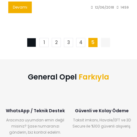
Devamı
12/06/2018
14:59
1
2
3
4
5
General Opel
Farkıyla
WhatsApp / Teknik Destek
Güvenli ve Kolay Ödeme
Aracınıza uyumdan emin değil
Taksit imkanı, Havale/EFT ve 3D
misiniz? Şase numaranızı
Secure ile %100 güvenli alışveriş.
gönderin, biz kontrol edelim.