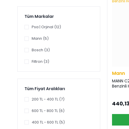
Tüm Markalar
Psa | Orjinal (12)
Mann (5)
Bosch (3)
Filtron (3)
Mann
MANN C24
Benzinli
Tüm Fiyat Aralıkları
200 TL - 400 TL (7)
440,13
600 TL - 800 TL (6)
400 TL - 600 TL (5)