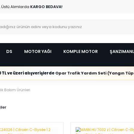
L Üstü Alımlarda
KARGO BEDAVA!
DS
MOTOR YAĞI
KOMPLE MOTOR
ŞANZIMAN
 TL ve üzeri alışverişlerde
Opar Trafik Yardım Seti (Yangın Tüpl
ik Bakım Ürünleri
iler