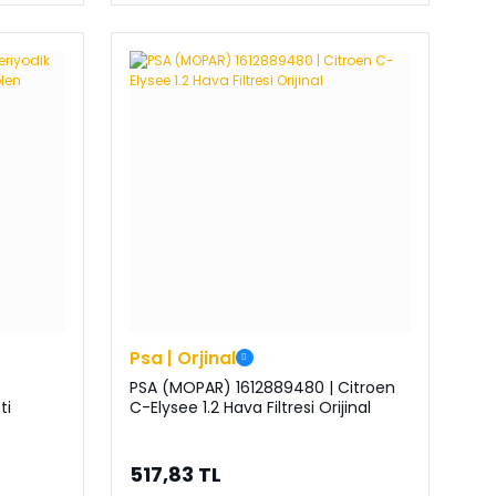
Psa | Orjinal
PSA (MOPAR) 1612889480 | Citroen
ti
C-Elysee 1.2 Hava Filtresi Orijinal
517,83 TL