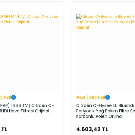
rjinal
Psa | Orjinal
PAR) 1444.TV | Citroen C-
Citroen C-Elysee 1.5 Bluehdi
6HDİ Hava Filtresi Orijinal
Periyodik Yağ Bakım Filtre Se
Karbonlu Polen Orijinal
 TL
4.603,42 TL