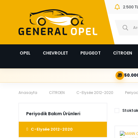
2.500 T
OPEL
CHEVROLET
PEUGEOT
CİTROEN
🎁
50.000
Anasayfa
CİTROEN
C-Elysée 2012-2020
Periyod
Stoktak
Periyodik Bakım Ürünleri
C-Elysée 2012-2020