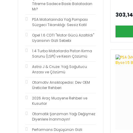
Titreme Sadece Baskı Balatadan
Mı?
303,14
PSA Motorlarında Yağ Pompası
Süzgeci Tıkanıklığı: Sessiz Katil
Opel 1.6 CDTI "Motor Gücü Azaltıldı"
Uyarısının Gizli Sebebi
1.4 Turbo Motorlarda Piston Kırma
Sorunu (LSPI) ve Kesin Çözümü
Astra J & Cruze: Yağ Soğutucu
Arızası ve Çözümü
Otomotiv Ansiklopedisi: Dev OEM
Üreticiler Rehberi
2026 Araç Muayene Rehberi ve
Kusurlar
Otomatik Şanzıman Yağı Değişmez
Diyenlere İnanmayın!
Performans Düşüşünün Gizli