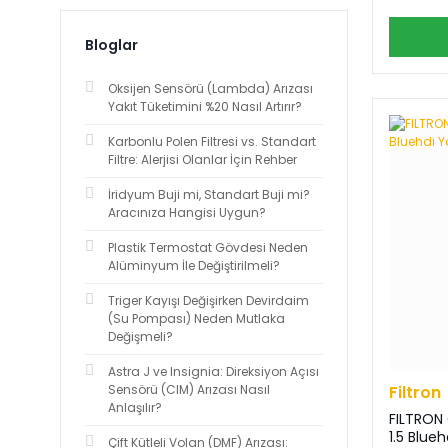
Bloglar
Oksijen Sensörü (Lambda) Arızası
Yakıt Tüketimini %20 Nasıl Artırır?
Karbonlu Polen Filtresi vs. Standart
Filtre: Alerjisi Olanlar İçin Rehber
İridyum Buji mi, Standart Buji mi?
Aracınıza Hangisi Uygun?
Plastik Termostat Gövdesi Neden
Alüminyum İle Değiştirilmeli?
Triger Kayışı Değişirken Devirdaim
(Su Pompası) Neden Mutlaka
Değişmeli?
Astra J ve Insignia: Direksiyon Açısı
Filtron
Sensörü (CIM) Arızası Nasıl
Anlaşılır?
FILTRON 
Çift Kütleli Volan (DMF) Arızası: