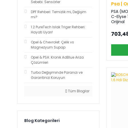
Sebebi: Sensörler
Psa | O
PSA (MO
DPF Rehberi: Temizlik mi, Değişim
C-Elyse 1
mi?
Orijinal
1.2 PureTech Islak Triger Rehberi:
Hayati Uyarı!
703,4
Opel & Chevrolet: Çelik vs
Magnezyum Supap
Opel & PSA: Kronik AdBlue Arıza
Çözümleri
Turbo Değişiminde Paranızı ve
Garantinizi Koruyun
Tüm Bloglar
Blog Kategorileri