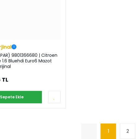
rjinal
PAR) 9801366680 | Citroen
 1.6 Bluehdi Euro6 Mazot
rijinal
 TL
Sepete Ekle
1
2