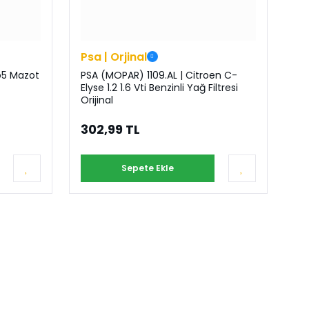
Psa | Orjinal
ro5 Mazot
PSA (MOPAR) 1109.AL | Citroen C-
Elyse 1.2 1.6 Vti Benzinli Yağ Filtresi
Orijinal
302,99 TL
Sepete Ekle