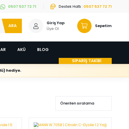
0507 537 72 71
Destek Hattı :
0507 537 72 71
Giriş Yap
ARA
Sepetim
Üye Ol
LAR
AKÜ
BLOG
SİPARİŞ TAKİBİ
ü) hediye.