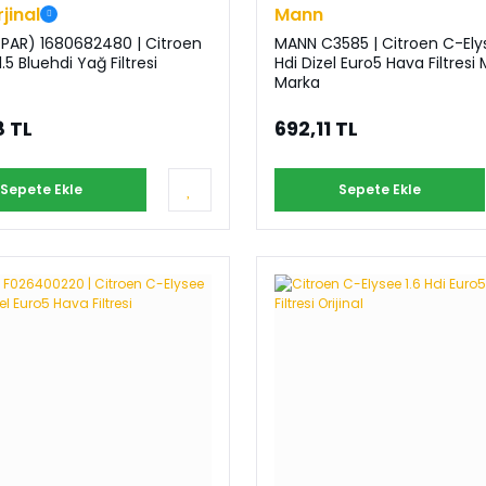
rjinal
Mann
PAR) 1680682480 | Citroen
MANN C3585 | Citroen C-Elys
.5 Bluehdi Yağ Filtresi
Hdi Dizel Euro5 Hava Filtresi Mann
Marka
8 TL
692,11 TL
Sepete Ekle
Sepete Ekle