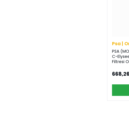
Psa | O
PSA (MO
C-Elysee
Filtresi O
668,26