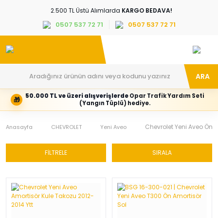
2.500 TL Üstü Alımlarda
KARGO BEDAVA!
0507 537 72 71
0507 537 72 71
ARA
50.000 TL ve üzeri alışverişlerde
Opar Trafik Yardım Seti
🎁
Hesabım
Kategoriler
(Yangın Tüplü) hediye.
Giriş
Marka,
yapın
araç
veya
ve
Chevrolet Yeni Aveo Ön A
Anasayfa
CHEVROLET
Yeni Aveo
yeni
parça
hesap
grubunu
oluşturun
seçin
FİLTRELE
SIRALA
Tüm Kategoriler
E-posta adresi
Şifre