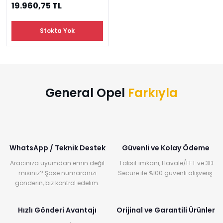
19.960,75 TL
Stokta Yok
General Opel
Farkıyla
WhatsApp / Teknik Destek
Güvenli ve Kolay Ödeme
Aracınıza uyumdan emin değil
Taksit imkanı, Havale/EFT ve 3D
misiniz? Şase numaranızı
Secure ile %100 güvenli alışveriş.
gönderin, biz kontrol edelim.
Hızlı Gönderi Avantajı
Orijinal ve Garantili Ürünler