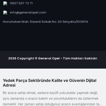
0507 537 72 71
info@generalopel.com
Horozluhan Mah. Düzenli Sokak No.:20 Selçuklu/KONYA
2026 Copyright © General Opel - Tüm Hakları Saklıdır.
Yedek Parça Sektöründe Kalite ve Güvenin Dijital
Adresi
Bir araca sahip olmak, sadece keyifli yolculuklar yapmak değil,
aynı zamanda o aracın bakım ve sorumluluklarını da üstlenmek
demektir. Her zaman sahip olduğunuz aracın avantajlarından tam