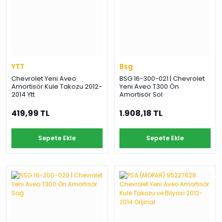
›
›
›
O
C
P
Beni
Şifremi
CHEVROLET
OPEL
PEUGEOT
hatırla
unuttum
Giriş Yap
›
›
›
M
C
YTT
D
Bsg
Yeni Hesap
Chevrolet Yeni Aveo
BSG 16-300-021 | Chevrolet
MOTOR
CİTROEN
DS
Oluştur
Amortisör Kule Takozu 2012-
Yeni Aveo T300 Ön
YAĞI
2014 Ytt
Amortisör Sol
›
›
›
419,99 TL
1.908,18 TL
K
Ş
A
KOMPLE
ŞANZIMANLAR
AKÜ
Sepete Ekle
Sepete Ekle
MOTOR