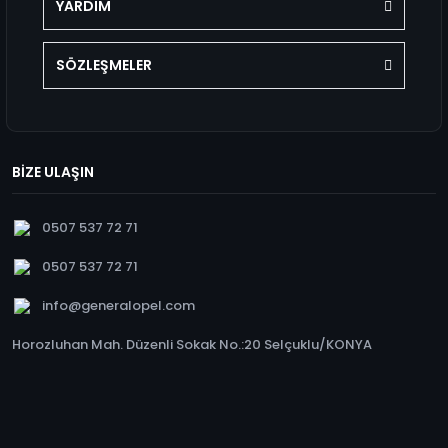
YARDIM
SÖZLEŞMELER
BİZE ULAŞIN
0507 537 72 71
0507 537 72 71
info@generalopel.com
Horozluhan Mah. Düzenli Sokak No.:20 Selçuklu/KONYA