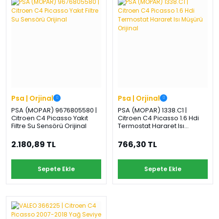
›
›
›
O
C
P
Beni
Şifremi
CHEVROLET
OPEL
PEUGEOT
hatırla
unuttum
Giriş Yap
›
›
›
M
C
D
Yeni Hesap
MOTOR
CİTROEN
DS
Oluştur
YAĞI
Psa | Orjinal
Psa | Orjinal
›
›
›
PSA (MOPAR) 9676805580 |
PSA (MOPAR) 1338.C1 |
K
Citroen C4 Picasso Yakıt
Citroen C4 Picasso 1.6 Hdi
Ş
A
Filtre Su Sensörü Orijinal
Termostat Hararet Isı
KOMPLE
Müşürü Orijinal
ŞANZIMANLAR
AKÜ
MOTOR
2.180,89 TL
766,30 TL
Sepete Ekle
Sepete Ekle