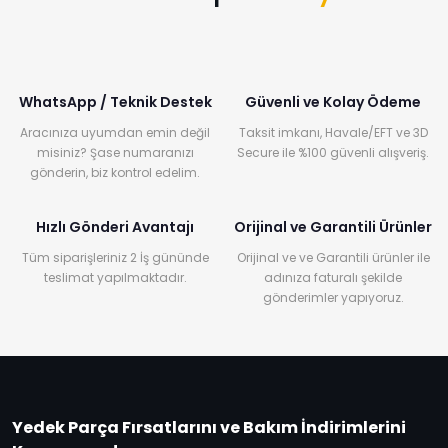
WhatsApp / Teknik Destek
Güvenli ve Kolay Ödeme
Aracınıza uyumdan emin değil
Taksit imkanı, Havale/EFT ve 3D
misiniz? Şase numaranızı
Secure ile %100 güvenli alışveriş.
gönderin, biz kontrol edelim.
Hızlı Gönderi Avantajı
Orijinal ve Garantili Ürünler
Tüm siparişleriniz 2 İş gününde
Orijinal ve ve Garantili ürünler ile
teslimat yapılmaktadır.
adınıza faturalı şekilde
gönderimler yapıyoruz.
Yedek Parça Fırsatlarını ve Bakım İndirimlerini