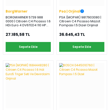
BorgWarner
Psa | Orjinal
BORGWARNER 5739 988
PSA (MOPAR) 9817903080 |
0000 | Citroën C4 Picasso 1.6
Citroen C4 Picasso Mazot
HDi Euro 4 DV6TED4 110 HP
Pompası 1.5 Dizel Orijinal
Komple Turbo
27.185,58 TL
36.645,43 TL
Sepete Ekle
Sepete Ekle