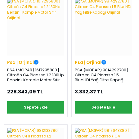
›
›
›
O
C
P
Beni
Şifremi
CHEVROLET
OPEL
PEUGEOT
hatırla
unuttum
Giriş Yap
›
›
›
M
C
D
Yeni Hesap
MOTOR
CİTROEN
DS
Oluştur
YAĞI
Psa | Orjinal
Psa | Orjinal
›
›
›
PSA (MOPAR) 1617295880 |
PSA (MOPAR) 9814292780 |
K
Citroën C4 Picasso 1.2 130Hp
Citroen C4 Picasso 1.5
Ş
A
Benzinli Komple Motor Sıfır
BlueHDi Yağ Filtre Kapağı
KOMPLE
Orijinal
Orijinal
ŞANZIMANLAR
AKÜ
MOTOR
228.343,09 TL
3.332,37 TL
Sepete Ekle
Sepete Ekle