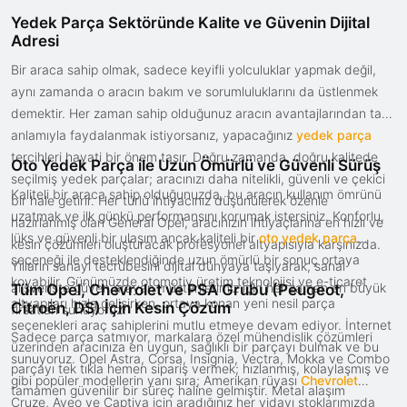
Yedek Parça Sektöründe Kalite ve Güvenin Dijital
Adresi
Bir araca sahip olmak, sadece keyifli yolculuklar yapmak değil,
aynı zamanda o aracın bakım ve sorumluluklarını da üstlenmek
demektir. Her zaman sahip olduğunuz aracın avantajlarından tam
anlamıyla faydalanmak istiyorsanız, yapacağınız
yedek parça
tercihleri hayati bir önem taşır. Doğru zamanda, doğru kalitede
Oto Yedek Parça ile Uzun Ömürlü ve Güvenli Sürüş
seçilmiş yedek parçalar; aracınızı daha nitelikli, güvenli ve çekici
Kaliteli bir araca sahip olduğunuzda, bu aracın kullanım ömrünü
bir hale getirir. Her türlü ihtiyacınız düşünülerek özenle
uzatmak ve ilk günkü performansını korumak istersiniz. Konforlu,
hazırlanmış olan General Opel, aracınızın ihtiyaçlarına en hızlı ve
lüks ve güvenli bir ulaşım ancak kaliteli bir
oto yedek parça
kesin çözümleri oluşturacak profesyonel altyapısıyla karşınızda.
seçeneği ile desteklendiğinde uzun ömürlü bir sonuç ortaya
Yılların sanayi tecrübesini dijital dünyaya taşıyarak, sanal
koyabilir. Günümüzde otomotiv üretim teknolojisi ve e-ticaret
alışverişte güven arayan müşterilerimiz için her zaman en büyük
Tüm Opel, Chevrolet ve PSA Grubu (Peugeot,
altyapıları hızla gelişirken, ortaya konan yeni nesil parça
Citroën, DS) İçin Kesin Çözüm
fırsatları sunuyoruz.
seçenekleri araç sahiplerini mutlu etmeye devam ediyor. İnternet
Sadece parça satmıyor, markalara özel mühendislik çözümleri
üzerinden aracınıza en uygun, sağlıklı bir parçayı bulmak ve bu
sunuyoruz. Opel Astra, Corsa, Insignia, Vectra, Mokka ve Combo
parçayı tek tıkla hemen sipariş vermek; hızlanmış, kolaylaşmış ve
gibi popüler modellerin yanı sıra; Amerikan rüyası
Chevrolet
tamamen güvenilir bir süreç haline gelmiştir. Metal alaşım
Cruze, Aveo ve Captiva için aradığınız her vidayı stoklarımızda