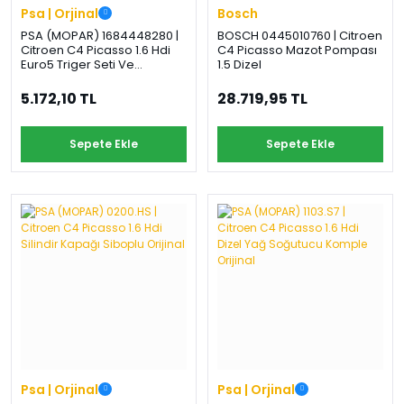
Psa | Orjinal
Bosch
PSA (MOPAR) 1684448280 |
BOSCH 0445010760 | Citroen
Citroen C4 Picasso 1.6 Hdi
C4 Picasso Mazot Pompası
Euro5 Triger Seti Ve
1.5 Dizel
Devirdaim Orijinal
5.172,10 TL
28.719,95 TL
Sepete Ekle
Sepete Ekle
Psa | Orjinal
Psa | Orjinal