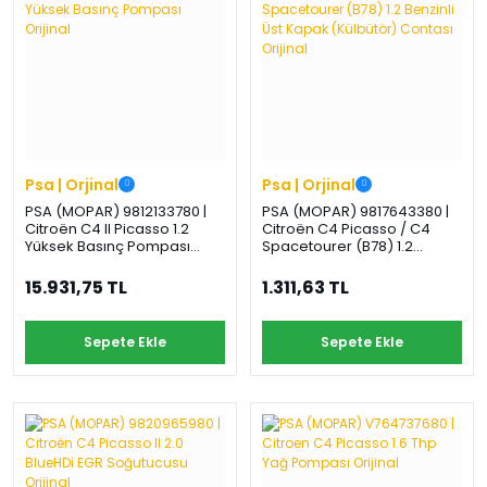
Psa | Orjinal
Psa | Orjinal
PSA (MOPAR) 9812133780 |
PSA (MOPAR) 9817643380 |
Citroën C4 II Picasso 1.2
Citroën C4 Picasso / C4
Yüksek Basınç Pompası
Spacetourer (B78) 1.2
Orijinal
Benzinli Üst Kapak
(Külbütör) Contası Orijinal
15.931,75 TL
1.311,63 TL
Sepete Ekle
Sepete Ekle