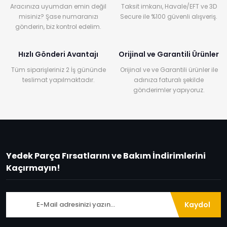
Aracınıza uyumdan emin değil
Taksit imkanı, Havale/EFT ve 3D
misiniz? Şase numaranızı
Secure ile %100 güvenli alışveriş.
gönderin, biz kontrol edelim.
Hızlı Gönderi Avantajı
Orijinal ve Garantili Ürünler
Tüm siparişleriniz 2 İş gününde
Orijinal ve ve Garantili ürünler ile
teslimat yapılmaktadır.
adınıza faturalı şekilde
gönderimler yapıyoruz.
Yedek Parça Fırsatlarını ve Bakım İndirimlerini
Kaçırmayın!
Kaydol