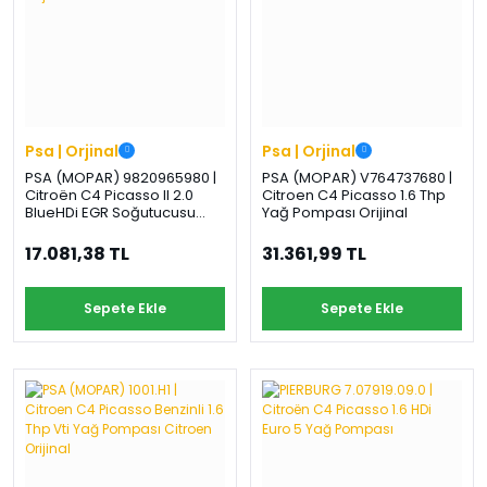
Psa | Orjinal
Psa | Orjinal
PSA (MOPAR) 9820965980 |
PSA (MOPAR) V764737680 |
Citroën C4 Picasso II 2.0
Citroen C4 Picasso 1.6 Thp
BlueHDi EGR Soğutucusu
Yağ Pompası Orijinal
Orijinal
17.081,38 TL
31.361,99 TL
Sepete Ekle
Sepete Ekle