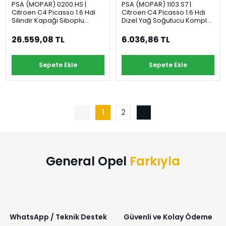
PSA (MOPAR) 0200.HS |
PSA (MOPAR) 1103.S7 |
Citroen C4 Picasso 1.6 Hdi
Citroen C4 Picasso 1.6 Hdi
Silindir Kapağı Siboplu
Dizel Yağ Soğutucu Komple
Orijinal
Orijinal
26.559,08 TL
6.036,86 TL
Sepete Ekle
Sepete Ekle
1
2
General Opel
Farkıyla
WhatsApp / Teknik Destek
Güvenli ve Kolay Ödeme