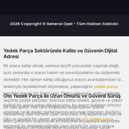
2026 Copyright © General Opel - Tüm Hakları Saklıdır.
Yedek Parça Sektöründe Kalite ve Güvenin Dijital
Adresi
Bir araca sahip olmak, sadece keyifli yolculuklar yapmak değil,
aynı zamanda o aracın bakım ve sorumluluklarını da üstlenmek
demektir. Her zaman sahip olduğunuz aracın avantajlarından tam
anlamıyla faydalanmak istiyorsanız, yapacağınız
yedek parça
tercihleri hayati bir önem taşır. Doğru zamanda, doğru kalitede
Oto Yedek Parça ile Uzun Ömürlü ve Güvenli Sürüş
seçilmiş yedek parçalar; aracınızı daha nitelikli, güvenli ve çekici
Kaliteli bir araca sahip olduğunuzda, bu aracın kullanım ömrünü
bir hale getirir. Her türlü ihtiyacınız düşünülerek özenle
uzatmak ve ilk günkü performansını korumak istersiniz. Konforlu,
hazırlanmış olan General Opel, aracınızın ihtiyaçlarına en hızlı ve
lüks ve güvenli bir ulaşım ancak kaliteli bir
oto yedek parça
kesin çözümleri oluşturacak profesyonel altyapısıyla karşınızda.
seçeneği ile desteklendiğinde uzun ömürlü bir sonuç ortaya
Yılların sanayi tecrübesini dijital dünyaya taşıyarak, sanal