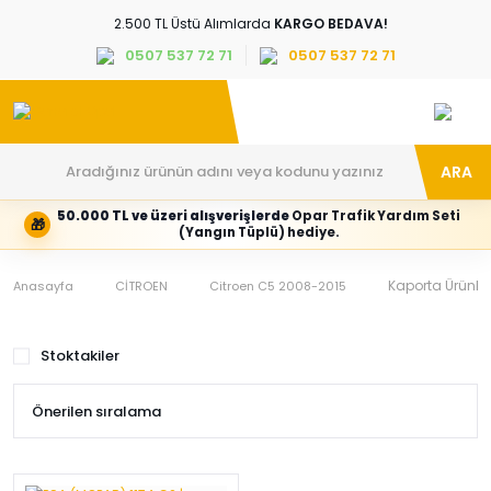
2.500 TL Üstü Alımlarda
KARGO BEDAVA!
0507 537 72 71
0507 537 72 71
ARA
50.000 TL ve üzeri alışverişlerde
Opar Trafik Yardım Seti
🎁
Hesabım
Kategoriler
(Yangın Tüplü) hediye.
Giriş
Marka,
yapın
araç
veya
ve
Kaporta Ürünler
Anasayfa
CİTROEN
Citroen C5 2008-2015
yeni
parça
hesap
grubunu
oluşturun
seçin
Stoktakiler
Tüm Kategoriler
E-posta adresi
Şifre