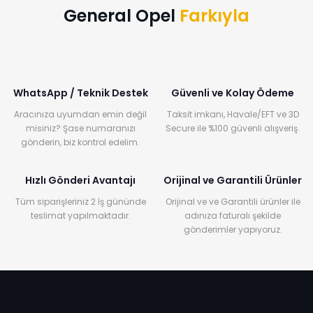
General Opel
Farkıyla
WhatsApp / Teknik Destek
Güvenli ve Kolay Ödeme
Aracınıza uyumdan emin değil
Taksit imkanı, Havale/EFT ve 3D
misiniz? Şase numaranızı
Secure ile %100 güvenli alışveriş.
gönderin, biz kontrol edelim.
Hızlı Gönderi Avantajı
Orijinal ve Garantili Ürünler
Tüm siparişleriniz 2 İş gününde
Orijinal ve ve Garantili ürünler ile
teslimat yapılmaktadır.
adınıza faturalı şekilde
gönderimler yapıyoruz.