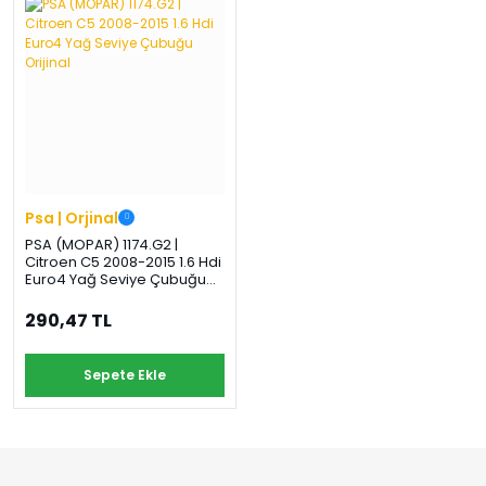
›
›
›
O
C
P
Beni
Şifremi
CHEVROLET
OPEL
PEUGEOT
hatırla
unuttum
Giriş Yap
›
›
›
M
C
D
Yeni Hesap
MOTOR
CİTROEN
DS
Oluştur
YAĞI
Psa | Orjinal
›
›
›
PSA (MOPAR) 1174.G2 |
K
Citroen C5 2008-2015 1.6 Hdi
Ş
A
Euro4 Yağ Seviye Çubuğu
KOMPLE
Orijinal
ŞANZIMANLAR
AKÜ
MOTOR
290,47 TL
Sepete Ekle