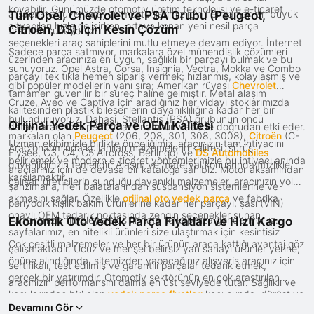
koyabilir. Günümüzde otomotiv üretim teknolojisi ve e-ticaret
alışverişte güven arayan müşterilerimiz için her zaman en büyük
Tüm Opel, Chevrolet ve PSA Grubu (Peugeot,
altyapıları hızla gelişirken, ortaya konan yeni nesil parça
Citroën, DS) İçin Kesin Çözüm
fırsatları sunuyoruz.
seçenekleri araç sahiplerini mutlu etmeye devam ediyor. İnternet
Sadece parça satmıyor, markalara özel mühendislik çözümleri
üzerinden aracınıza en uygun, sağlıklı bir parçayı bulmak ve bu
sunuyoruz. Opel Astra, Corsa, Insignia, Vectra, Mokka ve Combo
parçayı tek tıkla hemen sipariş vermek; hızlanmış, kolaylaşmış ve
gibi popüler modellerin yanı sıra; Amerikan rüyası
Chevrolet
tamamen güvenilir bir süreç haline gelmiştir. Metal alaşım
Cruze, Aveo ve Captiva için aradığınız her vidayı stoklarımızda
kalitesinden plastik bileşenlerin dayanıklılığına kadar her bir
bulunduruyoruz. Dahası, Stellantis (PSA) grubunun öncü
Orijinal Yedek Parça ve OEM Kalitesi
detay, aracınızın performansına uzun vadede doğrudan etki eder.
markaları olan
Peugeot
(206, 208, 301, 308, 3008),
Citroën
(C-
Uzman ekibimizle birlikte önceliğimiz, aracınızın tam ihtiyacını
Araç onarımında kullanılan malzemelerin kalitesi, sürüş
Elysée, C3, C4, C5 Aircross, Berlingo) ve
DS Automobiles
belirlemek ve modern e-ticaret yöntemlerimizle bu ihtiyacı anında
güvenliğinizin temelidir. Alaşım ve materyal konusunda titizlikle
araçlarınız için de devasa bir kataloğa sahibiz. Motor aksamından
karşılamaktır.
çalışan üreticilerin sunduğu dayanıklı malzemeler, aracınızın yolda
şanzımana, fren balatalarından süspansiyon sistemlerine ve
akmasını sağlar. Özellikle
orijinal oto yedek parça
ve fabrika
periyodik kışlık bakım ürünlerine kadar her parçayı, şasi (VIN)
onaylı OEM tedarik noktasında zengin seçenekler sunan
numaranızla filtreleyerek sıfır hata ile kapınıza gönderiyoruz.
Ekonomik Oto Yedek Parça Fiyatları ve Hızlı Kargo
sayfalarımız, en nitelikli ürünleri size ulaştırmak için kesintisiz
Çok çeşitli malzemeler ve her bir ürünün araca kattığı avantaj göz
çalışmaktadır. Ucuz ve menşei belirsiz yan sanayi ürünler yerine;
önüne alındığında, sitemizden yapacağınız alışveriş aracınız için
sertifikalı, test edilmiş ve garantili parçalar tedarik etmek,
gerçek bir yatırımdır. Otomotiv sektörünün en çok araştırılan
aracınızın performansını daima en üst seviyede tutar. Sağlıklı ve
konularından biri olan
yedek parça fiyatları
konusunda, dürüst ve
uzun ömürlü bir araç hayali kuran, güvenlikten ve tasaruftan
Devamını Gör
şeffaf ticaret politikamızla örnek bir firma olma özelliğimizi