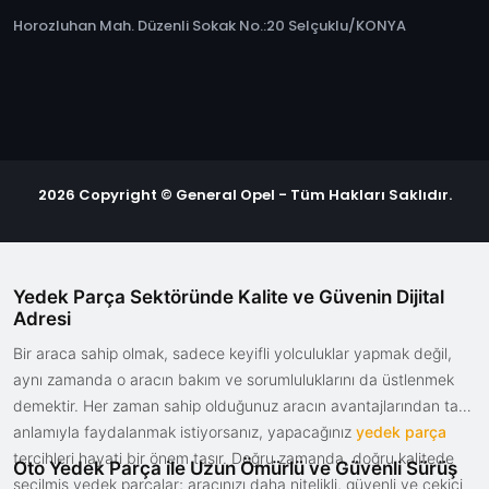
Horozluhan Mah. Düzenli Sokak No.:20 Selçuklu/KONYA
2026 Copyright © General Opel - Tüm Hakları Saklıdır.
Yedek Parça Sektöründe Kalite ve Güvenin Dijital
Adresi
Bir araca sahip olmak, sadece keyifli yolculuklar yapmak değil,
aynı zamanda o aracın bakım ve sorumluluklarını da üstlenmek
demektir. Her zaman sahip olduğunuz aracın avantajlarından tam
anlamıyla faydalanmak istiyorsanız, yapacağınız
yedek parça
tercihleri hayati bir önem taşır. Doğru zamanda, doğru kalitede
Oto Yedek Parça ile Uzun Ömürlü ve Güvenli Sürüş
seçilmiş yedek parçalar; aracınızı daha nitelikli, güvenli ve çekici