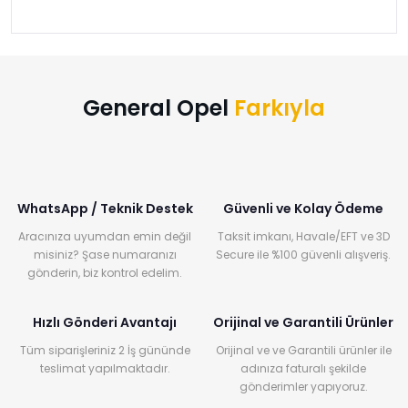
›
›
›
O
C
P
Beni
Şifremi
CHEVROLET
OPEL
PEUGEOT
hatırla
unuttum
Giriş Yap
›
›
›
General Opel
Farkıyla
M
C
D
Yeni Hesap
MOTOR
CİTROEN
DS
Oluştur
YAĞI
›
›
›
WhatsApp / Teknik Destek
Güvenli ve Kolay Ödeme
K
Ş
A
Aracınıza uyumdan emin değil
Taksit imkanı, Havale/EFT ve 3D
KOMPLE
ŞANZIMANLAR
AKÜ
misiniz? Şase numaranızı
Secure ile %100 güvenli alışveriş.
MOTOR
gönderin, biz kontrol edelim.
Hızlı Gönderi Avantajı
Orijinal ve Garantili Ürünler
Tüm siparişleriniz 2 İş gününde
Orijinal ve ve Garantili ürünler ile
teslimat yapılmaktadır.
adınıza faturalı şekilde
gönderimler yapıyoruz.