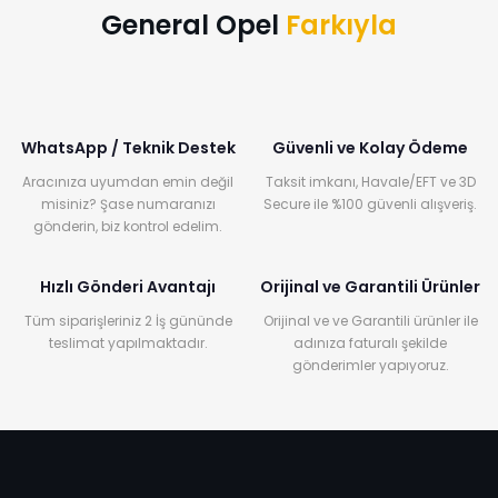
General Opel
Farkıyla
WhatsApp / Teknik Destek
Güvenli ve Kolay Ödeme
Aracınıza uyumdan emin değil
Taksit imkanı, Havale/EFT ve 3D
misiniz? Şase numaranızı
Secure ile %100 güvenli alışveriş.
gönderin, biz kontrol edelim.
Hızlı Gönderi Avantajı
Orijinal ve Garantili Ürünler
Tüm siparişleriniz 2 İş gününde
Orijinal ve ve Garantili ürünler ile
teslimat yapılmaktadır.
adınıza faturalı şekilde
gönderimler yapıyoruz.