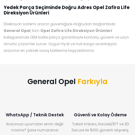
Yedek Parça Seçiminde Doğru Adres Opel Zafira Life
Direksiyon Ürünleri
Direksiyon sistemi aracın güvenliğiyle doğrudan bağlantılıdır.
General Opel
, tüm
Opel Zafira Life Direksiyon Ürünleri
kategorisinde OEM kalite parça garantisiyle konforlu, güvenli ve uzun
ömürlü çözümler sunar. Uygun fiyat ve hızlı kargo avantajıyla
aracınızı en yüksek sürüş kalitesine taşıyabilirsiniz.
General Opel
Farkıyla
WhatsApp / Teknik Destek
Güvenli ve Kolay Ödeme
Aracınıza uyumdan emin değil
Taksit imkanı, Havale/EFT ve 3D
misiniz? Şase numaranızı
Secure ile %100 güvenli alışveriş.