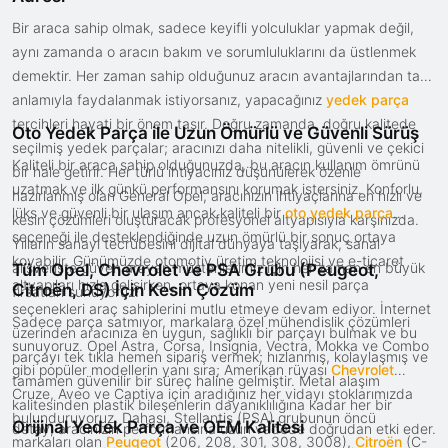
Bir araca sahip olmak, sadece keyifli yolculuklar yapmak değil,
aynı zamanda o aracın bakım ve sorumluluklarını da üstlenmek
demektir. Her zaman sahip olduğunuz aracın avantajlarından tam
anlamıyla faydalanmak istiyorsanız, yapacağınız
yedek parça
tercihleri hayati bir önem taşır. Doğru zamanda, doğru kalitede
Oto Yedek Parça ile Uzun Ömürlü ve Güvenli Sürüş
seçilmiş yedek parçalar; aracınızı daha nitelikli, güvenli ve çekici
Kaliteli bir araca sahip olduğunuzda, bu aracın kullanım ömrünü
bir hale getirir. Her türlü ihtiyacınız düşünülerek özenle
uzatmak ve ilk günkü performansını korumak istersiniz. Konforlu,
hazırlanmış olan General Opel, aracınızın ihtiyaçlarına en hızlı ve
lüks ve güvenli bir ulaşım ancak kaliteli bir
oto yedek parça
kesin çözümleri oluşturacak profesyonel altyapısıyla karşınızda.
seçeneği ile desteklendiğinde uzun ömürlü bir sonuç ortaya
Yılların sanayi tecrübesini dijital dünyaya taşıyarak, sanal
koyabilir. Günümüzde otomotiv üretim teknolojisi ve e-ticaret
alışverişte güven arayan müşterilerimiz için her zaman en büyük
Tüm Opel, Chevrolet ve PSA Grubu (Peugeot,
altyapıları hızla gelişirken, ortaya konan yeni nesil parça
Citroën, DS) İçin Kesin Çözüm
fırsatları sunuyoruz.
seçenekleri araç sahiplerini mutlu etmeye devam ediyor. İnternet
Sadece parça satmıyor, markalara özel mühendislik çözümleri
üzerinden aracınıza en uygun, sağlıklı bir parçayı bulmak ve bu
sunuyoruz. Opel Astra, Corsa, Insignia, Vectra, Mokka ve Combo
parçayı tek tıkla hemen sipariş vermek; hızlanmış, kolaylaşmış ve
gibi popüler modellerin yanı sıra; Amerikan rüyası
Chevrolet
tamamen güvenilir bir süreç haline gelmiştir. Metal alaşım
Cruze, Aveo ve Captiva için aradığınız her vidayı stoklarımızda
kalitesinden plastik bileşenlerin dayanıklılığına kadar her bir
bulunduruyoruz. Dahası, Stellantis (PSA) grubunun öncü
Orijinal Yedek Parça ve OEM Kalitesi
detay, aracınızın performansına uzun vadede doğrudan etki eder.
markaları olan
Peugeot
(206, 208, 301, 308, 3008),
Citroën
(C-