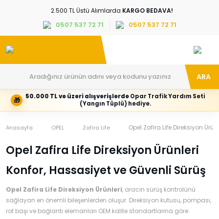
2.500 TL Üstü Alımlarda
KARGO BEDAVA!
0507 537 72 71
0507 537 72 71
ARA
50.000 TL ve üzeri alışverişlerde
Opar Trafik Yardım Seti
🎁
Hesabım
Kategoriler
(Yangın Tüplü) hediye.
Giriş
Marka,
yapın
araç
veya
ve
Opel Zafira Life Direksiyon Ürünl
Anasayfa
OPEL
Zafira Life
yeni
parça
hesap
grubunu
Opel Zafira Life Direksiyon Ürünleri
oluşturun
seçin
Konfor, Hassasiyet ve Güvenli Sürüş
Tüm Kategoriler
E-posta adresi
Opel Zafira Life Direksiyon Ürünleri
, aracın sürüş kontrolünü
sağlayan en önemli bileşenlerden oluşur. Direksiyon kutusu, pompası,
Şifre
rot başı ve bağlantı elemanları OEM kalite standartlarına göre