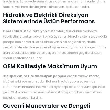
›
›
›
üretilmiştir. Bu sayede sürüş sırasında hem maksimum yönlendirme
O
C
P
hassasiyeti hem de titreşimsiz direksiyon tepkisi elde edilir.
Beni
Şifremi
Hidrolik ve Elektrikli Direksiyon
CHEVROLET
OPEL
PEUGEOT
hatırla
unuttum
Sistemlerinde Üstün Performans
Giriş Yap
›
›
›
Opel Zafira Life direksiyon sistemleri
M
, sürücünün manevra
C
D
kabiliyetini artırırken güvenli bir sürüş sunar. Hidrolik sistemlerde güçlü
Yeni Hesap
MOTOR
CİTROEN
DS
Oluştur
pompa basıncıyla akıcı bir direksiyon hissi sağlanırken, elektrik
YAĞI
destekli sistemlerde enerji verimliliği ve sessiz çalışma öne çıkar. Tüm
ürünler, yüksek basınç ve ısıl dayanım testlerinden geçirilerek uzun
›
›
›
ömürlü performans sunar.
K
Ş
A
OEM Kalitesiyle Maksimum Uyum
KOMPLE
ŞANZIMANLAR
AKÜ
MOTOR
Her
Opel Zafira Life direksiyon parçası
, aracın fabrika montaj
ölçülerine birebir uyumludur. Rulmanlı yatak yapısı sayesinde
sürtünme minimuma iner ve direksiyon tepkileri daha yumuşak hale
gelir. OEM kalite malzemeler, sistemdeki yağ sızıntılarını ve mekanik
boşlukları ortadan kaldırır.
Güvenli Manevralar ve Dengeli