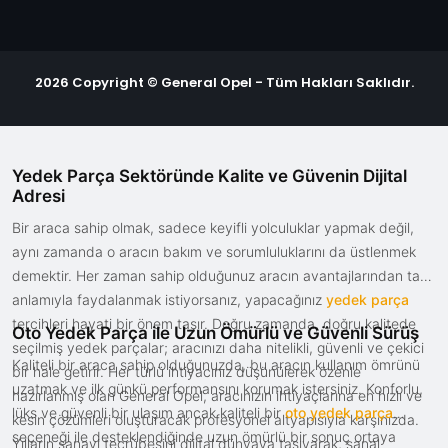
2026 Copyright © General Opel - Tüm Hakları Saklıdır.
Yedek Parça Sektöründe Kalite ve Güvenin Dijital
Adresi
Bir araca sahip olmak, sadece keyifli yolculuklar yapmak değil,
aynı zamanda o aracın bakım ve sorumluluklarını da üstlenmek
demektir. Her zaman sahip olduğunuz aracın avantajlarından tam
anlamıyla faydalanmak istiyorsanız, yapacağınız
yedek parça
tercihleri hayati bir önem taşır. Doğru zamanda, doğru kalitede
Oto Yedek Parça ile Uzun Ömürlü ve Güvenli Sürüş
seçilmiş yedek parçalar; aracınızı daha nitelikli, güvenli ve çekici
Kaliteli bir araca sahip olduğunuzda, bu aracın kullanım ömrünü
bir hale getirir. Her türlü ihtiyacınız düşünülerek özenle
uzatmak ve ilk günkü performansını korumak istersiniz. Konforlu,
hazırlanmış olan General Opel, aracınızın ihtiyaçlarına en hızlı ve
lüks ve güvenli bir ulaşım ancak kaliteli bir
oto yedek parça
kesin çözümleri oluşturacak profesyonel altyapısıyla karşınızda.
seçeneği ile desteklendiğinde uzun ömürlü bir sonuç ortaya
Yılların sanayi tecrübesini dijital dünyaya taşıyarak, sanal