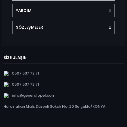
YARDIM
SÖZLEŞMELER
BİZE ULAŞIN
0507 537 72 71
0507 537 72 71
info@generalopel.com
Horozluhan Mah. Düzenli Sokak No.:20 Selçuklu/KONYA