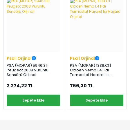
›
›
›
O
C
P
Beni
Şifremi
CHEVROLET
OPEL
PEUGEOT
hatırla
unuttum
Giriş Yap
›
›
›
M
C
D
Yeni Hesap
MOTOR
CİTROEN
DS
Oluştur
YAĞI
Psa | Orjinal
Psa | Orjinal
›
›
›
PSA (MOPAR) 5946.31 |
PSA (MOPAR) 1338.C1 |
K
Peugeot 2008 Vuruntu
Citroen Nemo 1.4 Hdi
Ş
A
Sensörü Orijinal
Termostat Hararet Isı
KOMPLE
Müşürü Orijinal
ŞANZIMANLAR
AKÜ
MOTOR
2.274,22 TL
766,30 TL
Sepete Ekle
Sepete Ekle