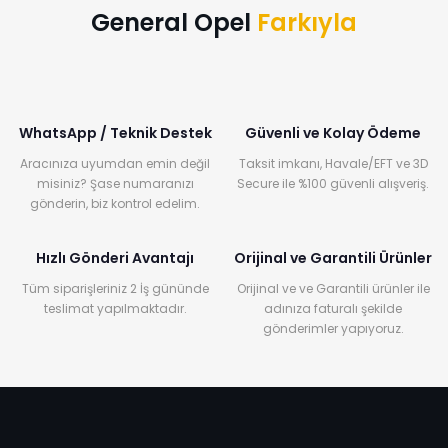
General Opel
Farkıyla
WhatsApp / Teknik Destek
Güvenli ve Kolay Ödeme
Aracınıza uyumdan emin değil
Taksit imkanı, Havale/EFT ve 3D
misiniz? Şase numaranızı
Secure ile %100 güvenli alışveriş.
gönderin, biz kontrol edelim.
Hızlı Gönderi Avantajı
Orijinal ve Garantili Ürünler
Tüm siparişleriniz 2 İş gününde
Orijinal ve ve Garantili ürünler ile
teslimat yapılmaktadır.
adınıza faturalı şekilde
gönderimler yapıyoruz.