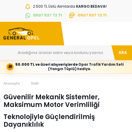
2.500 TL Üstü Alımlarda
KARGO BEDAVA!
0507 537 72 71
0507 537 72 71
ARA
50.000 TL ve üzeri alışverişlerde
Opar Trafik Yardım Seti
🎁
Hesabım
Kategoriler
(Yangın Tüplü) hediye.
Giriş
Marka,
yapın
araç
veya
ve
Swb
Anasayfa
yeni
parça
hesap
grubunu
Güvenilir Mekanik Sistemler,
oluşturun
seçin
Maksimum Motor Verimliliği
Tüm Kategoriler
E-posta adresi
Teknolojiyle Güçlendirilmiş
Dayanıklılık
Şifre