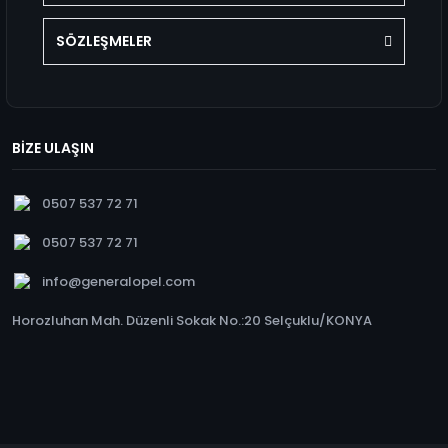
SÖZLEŞMELER
BİZE ULAŞIN
0507 537 72 71
0507 537 72 71
info@generalopel.com
Horozluhan Mah. Düzenli Sokak No.:20 Selçuklu/KONYA