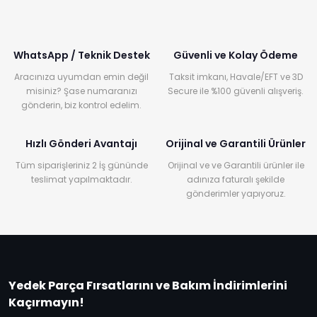
WhatsApp / Teknik Destek
Güvenli ve Kolay Ödeme
Aracınıza uyumdan emin değil
Taksit imkanı, Havale/EFT ve 3D
misiniz? Şase numaranızı
Secure ile %100 güvenli alışveriş.
gönderin, biz kontrol edelim.
Hızlı Gönderi Avantajı
Orijinal ve Garantili Ürünler
Tüm siparişleriniz 2 İş gününde
Orijinal ve ve Garantili ürünler ile
teslimat yapılmaktadır.
adınıza faturalı şekilde
gönderimler yapıyoruz.
Yedek Parça Fırsatlarını ve Bakım İndirimlerini
Kaçırmayın!