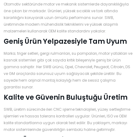
Otomotiv sektöründe motor ve mekanik sistemlerde dayanıklılığıyla
›
›
›
öne çıkan bir markadır. Ürünleri, yüksek sıcaklık ve tork altında
O
C
P
kararlılığını koruyarak uzun ömürlü performans sunar. SWB,
Beni
Şifremi
üretiminde modern mühendislik tekniklerini ve yüksek alaşımlı
CHEVROLET
OPEL
PEUGEOT
hatırla
unuttum
malzemeleri kullanarak OEM kalite standardını yakalar.
Geniş Ürün Yelpazesiyle Tam Uyum
Giriş Yap
›
›
›
M
C
D
Yeni Hesap
Marka; triger setleri, gergi rulmanları, su pompaları, motor yatakları ve
MOTOR
CİTROEN
DS
Oluştur
YAĞI
kasnak sistemleri gibi çok sayıda kritik bileşeniyle geniş bir ürün
gamına sahiptir. Her SWB ürünü, Opel, Chevrolet, Peugeot, Citroën, DS
ve GM araçlarda sorunsuz uyum sağlayacak şekilde üretilir. Bu
›
›
›
K
sayede hem orijinal montaj kolaylığı hem de sessiz çalışma
Ş
A
garantisi sunar.
KOMPLE
ŞANZIMANLAR
AKÜ
MOTOR
Kalite ve Güvenin Buluştuğu Üretim
SWB, üretim sürecinde ileri CNC işleme teknolojileri, yüzey sertleştirme
işlemleri ve hassas tolerans kontrolleri uygular. Ürünleri, ISO ve OEM
kalite standartlarına uygun olarak test edilir. Bu yaklaşım, markayı
motor sistemlerinde güvenilirliğin sembolü haline getirmiştir.