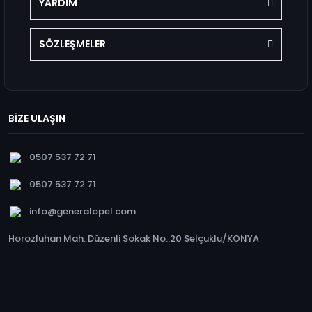
YARDIM
SÖZLEŞMELER
BİZE ULAŞIN
0507 537 72 71
0507 537 72 71
info@generalopel.com
Horozluhan Mah. Düzenli Sokak No.:20 Selçuklu/KONYA