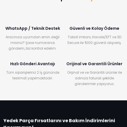
WhatsApp / Teknik Destek
Güvenli ve Kolay Ödeme
Aracınıza uyumdan emin değil
Taksit imkanı, Havale/EFT ve 3D
misiniz? Şase numaranızı
Secure ile %100 güvenli alışveriş.
gönderin, biz kontrol edelim.
Hızlı Gönderi Avantajı
Orijinal ve Garantili Ürünler
Tüm siparişleriniz 2 İş gününde
Orijinal ve ve Garantili ürünler ile
teslimat yapılmaktadır.
adınıza faturalı şekilde
gönderimler yapıyoruz.
Yedek Parça Fırsatlarını ve Bakım İndirimlerini