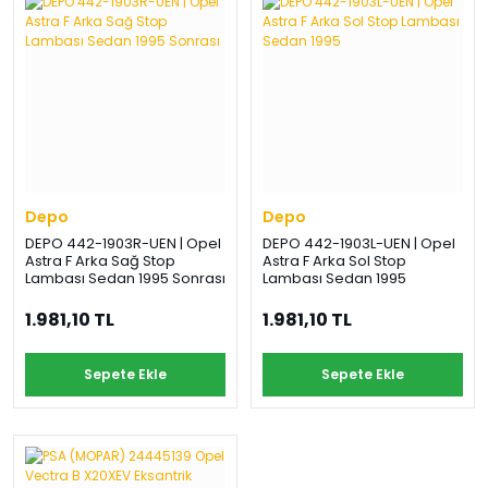
›
›
›
O
C
P
Beni
Şifremi
CHEVROLET
OPEL
PEUGEOT
hatırla
unuttum
Giriş Yap
›
›
›
M
C
D
Yeni Hesap
MOTOR
CİTROEN
DS
Oluştur
YAĞI
Depo
Depo
›
›
›
DEPO 442-1903R-UEN | Opel
DEPO 442-1903L-UEN | Opel
K
Astra F Arka Sağ Stop
Astra F Arka Sol Stop
Ş
A
Lambası Sedan 1995 Sonrası
Lambası Sedan 1995
KOMPLE
ŞANZIMANLAR
AKÜ
MOTOR
1.981,10 TL
1.981,10 TL
Sepete Ekle
Sepete Ekle