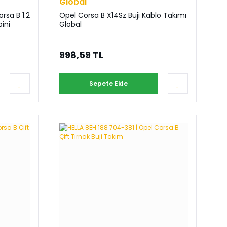
Global
rsa B 1.2
Opel Corsa B X14Sz Buji Kablo Takımı
ini
Global
998,59 TL
Sepete Ekle