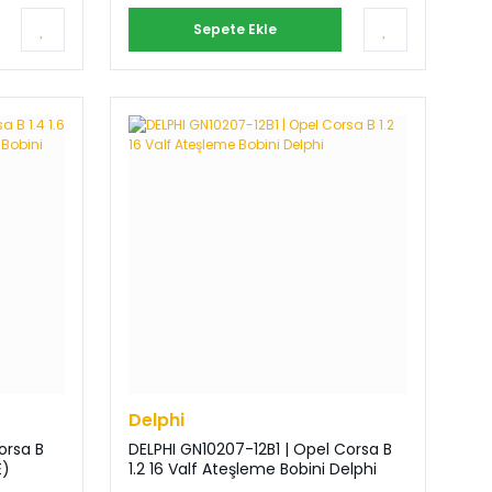
Sepete Ekle
Delphi
orsa B
DELPHI GN10207-12B1 | Opel Corsa B
E)
1.2 16 Valf Ateşleme Bobini Delphi