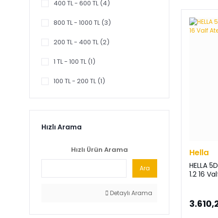
400 TL - 600 TL (4)
Hellux (1)
800 TL - 1000 TL (3)
Magneti Marelli (1)
200 TL - 400 TL (2)
NGK (1)
1 TL - 100 TL (1)
Opel | Orjinal (1)
100 TL - 200 TL (1)
Pierburg (1)
Svac (1)
Hızlı Arama
Swap (1)
Hızlı Ürün Arama
Hella
TAP (1)
HELLA 5D
Ara
VDO (1)
1.2 16 V
ZEGEN (1)
Detaylı Arama
3.610,