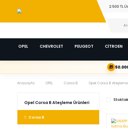
2.500 TL Ü
OPEL
CHEVROLET
PEUGEOT
CİTROEN
🎁
50.000
Anasayfa
OPEL
Corsa B
Opel Corsa B Ateşleme 
Stoktak
Opel Corsa B Ateşleme Ürünleri
Corsa B