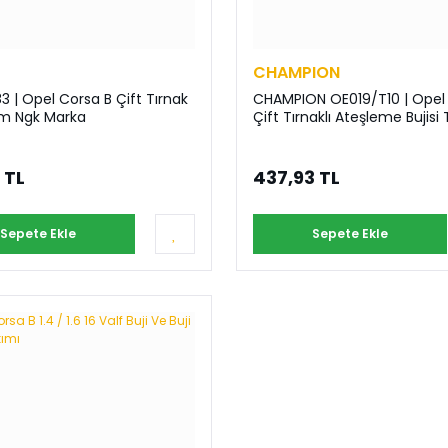
CHAMPION
 | Opel Corsa B Çift Tırnak
CHAMPION OE019/T10 | Opel
ım Ngk Marka
Çift Tırnaklı Ateşleme Bujisi
 TL
437,93 TL
Sepete Ekle
Sepete Ekle