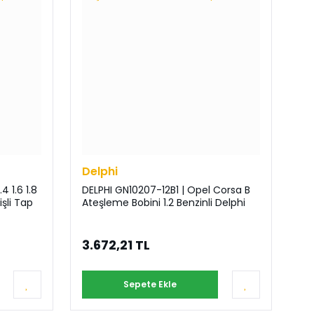
Delphi
4 1.6 1.8
DELPHI GN10207-12B1 | Opel Corsa B
şli Tap
Ateşleme Bobini 1.2 Benzinli Delphi
3.672,21 TL
Sepete Ekle