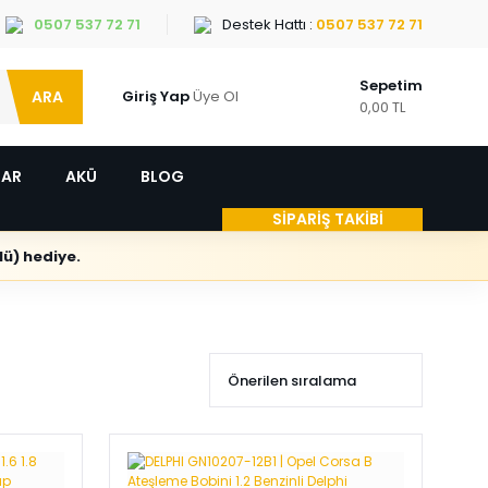
0507 537 72 71
Destek Hattı :
0507 537 72 71
Sepetim
ARA
Giriş Yap
Üye Ol
0,00 TL
LAR
AKÜ
BLOG
SİPARİŞ TAKİBİ
ü) hediye.