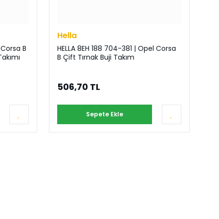
Hella
 Corsa B
HELLA 8EH 188 704-381 | Opel Corsa
 Takımı
B Çift Tırnak Buji Takım
506,70 TL
Sepete Ekle