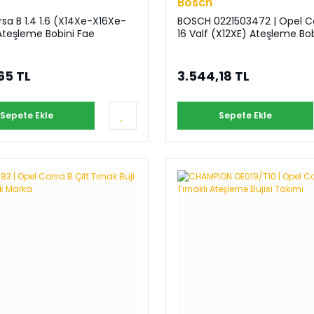
Bosch
sa B 1.4 1.6 (X14Xe-X16Xe-
BOSCH 0221503472 | Opel Co
Ateşleme Bobini Fae
16 Valf (X12XE) Ateşleme Bob
65 TL
3.544,18 TL
Sepete Ekle
Sepete Ekle