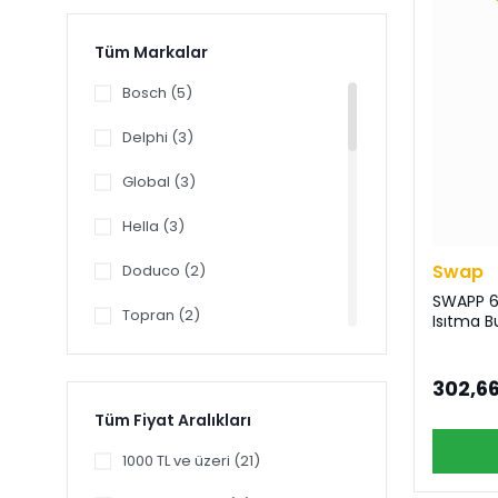
Tüm Markalar
Bosch (5)
Delphi (3)
Global (3)
Hella (3)
Swap
Doduco (2)
SWAPP 60
Topran (2)
Isıtma Bu
Bremi (1)
302,66
CHAMPION (1)
Tüm Fiyat Aralıkları
Coil (1)
1000 TL ve üzeri (21)
FAE (1)