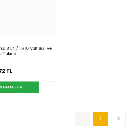
a B 1.4 / 1.6 16 Valf Buji Ve
lo Takımı
72 TL
Sepete Ekle
1
2