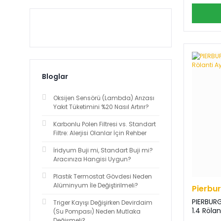
Bloglar
Oksijen Sensörü (Lambda) Arızası
Yakıt Tüketimini %20 Nasıl Artırır?
Karbonlu Polen Filtresi vs. Standart
Filtre: Alerjisi Olanlar İçin Rehber
İridyum Buji mi, Standart Buji mi?
Aracınıza Hangisi Uygun?
Plastik Termostat Gövdesi Neden
Alüminyum İle Değiştirilmeli?
Pierbu
PIERBURG
Triger Kayışı Değişirken Devirdaim
1.4 Rölan
(Su Pompası) Neden Mutlaka
Değişmeli?