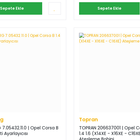
Sepete Ekle
Sepete Ekle
rg
Topran
 7.05432.11.0 | Opel Corsa B
TOPRAN 206637001 | Opel C
ti Ayarlayıcısı
1.4 1.6 (X14XE - X16XE - C16X
Ateşleme Bobini