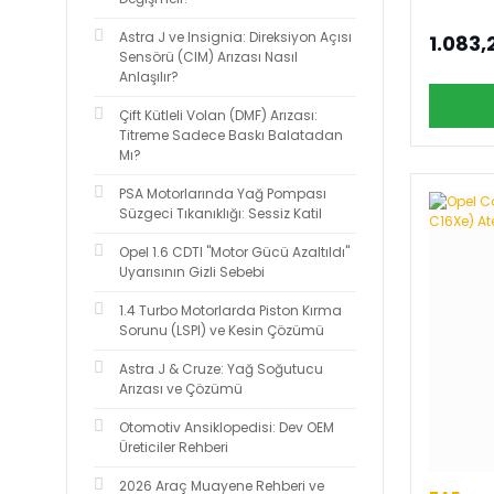
Astra J ve Insignia: Direksiyon Açısı
1.083,
Sensörü (CIM) Arızası Nasıl
Anlaşılır?
Çift Kütleli Volan (DMF) Arızası:
Titreme Sadece Baskı Balatadan
Mı?
PSA Motorlarında Yağ Pompası
Süzgeci Tıkanıklığı: Sessiz Katil
Opel 1.6 CDTI "Motor Gücü Azaltıldı"
Uyarısının Gizli Sebebi
1.4 Turbo Motorlarda Piston Kırma
Sorunu (LSPI) ve Kesin Çözümü
Astra J & Cruze: Yağ Soğutucu
Arızası ve Çözümü
Otomotiv Ansiklopedisi: Dev OEM
Üreticiler Rehberi
2026 Araç Muayene Rehberi ve