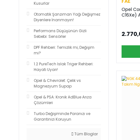
FAE
Kusurlar
Opel Cor
Otomatik Şanzıman Yağı Değişmez
C16Xe) 
Diyenlere İnanmayın!
Performans Düşüşünün Gizli
2.770,
Sebebi: Sensörler
DPF Rehberi: Temizlik mi, Değişim
mi?
1.2 PureTech Islak Triger Rehberi:
Hayati Uyarı!
Opel & Chevrolet: Çelik vs
Magnezyum Supap
Opel & PSA: Kronik AdBlue Arıza
Çözümleri
Turbo Değişiminde Paranızı ve
Garantinizi Koruyun
Tüm Bloglar