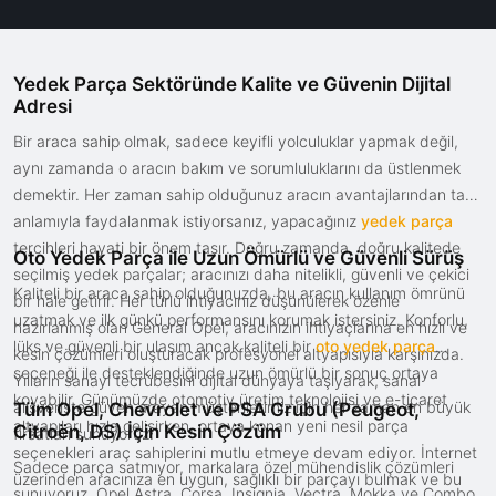
Yedek Parça Sektöründe Kalite ve Güvenin Dijital
Adresi
Bir araca sahip olmak, sadece keyifli yolculuklar yapmak değil,
aynı zamanda o aracın bakım ve sorumluluklarını da üstlenmek
demektir. Her zaman sahip olduğunuz aracın avantajlarından tam
anlamıyla faydalanmak istiyorsanız, yapacağınız
yedek parça
tercihleri hayati bir önem taşır. Doğru zamanda, doğru kalitede
Oto Yedek Parça ile Uzun Ömürlü ve Güvenli Sürüş
seçilmiş yedek parçalar; aracınızı daha nitelikli, güvenli ve çekici
Kaliteli bir araca sahip olduğunuzda, bu aracın kullanım ömrünü
bir hale getirir. Her türlü ihtiyacınız düşünülerek özenle
uzatmak ve ilk günkü performansını korumak istersiniz. Konforlu,
hazırlanmış olan General Opel, aracınızın ihtiyaçlarına en hızlı ve
lüks ve güvenli bir ulaşım ancak kaliteli bir
oto yedek parça
kesin çözümleri oluşturacak profesyonel altyapısıyla karşınızda.
seçeneği ile desteklendiğinde uzun ömürlü bir sonuç ortaya
Yılların sanayi tecrübesini dijital dünyaya taşıyarak, sanal
koyabilir. Günümüzde otomotiv üretim teknolojisi ve e-ticaret
alışverişte güven arayan müşterilerimiz için her zaman en büyük
Tüm Opel, Chevrolet ve PSA Grubu (Peugeot,
altyapıları hızla gelişirken, ortaya konan yeni nesil parça
Citroën, DS) İçin Kesin Çözüm
fırsatları sunuyoruz.
seçenekleri araç sahiplerini mutlu etmeye devam ediyor. İnternet
Sadece parça satmıyor, markalara özel mühendislik çözümleri
üzerinden aracınıza en uygun, sağlıklı bir parçayı bulmak ve bu
sunuyoruz. Opel Astra, Corsa, Insignia, Vectra, Mokka ve Combo