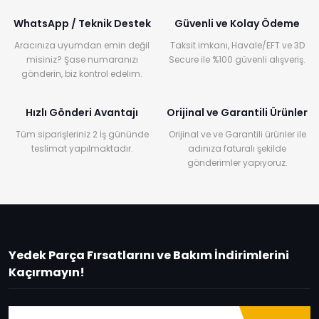
WhatsApp / Teknik Destek
Güvenli ve Kolay Ödeme
Aracınıza uyumdan emin değil
Taksit imkanı, Havale/EFT ve 3D
misiniz? Şase numaranızı
Secure ile %100 güvenli alışveriş.
gönderin, biz kontrol edelim.
Hızlı Gönderi Avantajı
Orijinal ve Garantili Ürünler
Tüm siparişleriniz 2 İş gününde
Orijinal ve ve Garantili ürünler ile
teslimat yapılmaktadır.
adınıza faturalı şekilde
gönderimler yapıyoruz.
Yedek Parça Fırsatlarını ve Bakım İndirimlerini
Kaçırmayın!