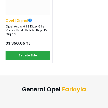
›
›
›
O
C
P
Beni
Şifremi
CHEVROLET
OPEL
PEUGEOT
hatırla
unuttum
Opel | Orjinal
Giriş Yap
Opel Astra H 1.3 Dizel 6 İleri
›
›
›
Volant Baskı Balata Bilya Kit
M
C
D
Orijinal
Yeni Hesap
MOTOR
CİTROEN
DS
Oluştur
YAĞI
33.350,65 TL
›
›
›
Sepete Ekle
K
Ş
A
KOMPLE
ŞANZIMANLAR
AKÜ
MOTOR
General Opel
Farkıyla