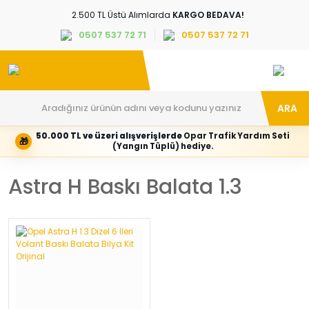
2.500 TL Üstü Alımlarda
KARGO BEDAVA!
0507 537 72 71
0507 537 72 71
ARA
50.000 TL ve üzeri alışverişlerde
Opar Trafik Yardım Seti
🎁
Hesabım
Kategoriler
(Yangın Tüplü) hediye.
Giriş
Marka,
yapın
araç
Astra H Baskı Balata 1.3
veya
ve
yeni
parça
hesap
grubunu
oluşturun
seçin
Tüm Kategoriler
E-posta adresi
Şifre