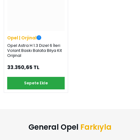
›
›
›
O
C
P
Beni
Şifremi
CHEVROLET
OPEL
PEUGEOT
hatırla
unuttum
Giriş Yap
›
›
›
Opel | Orjinal
M
C
D
Opel Astra H 1.3 Dizel 6 İleri
Yeni Hesap
Volant Baskı Balata Bilya Kit
MOTOR
CİTROEN
DS
Oluştur
YAĞI
Orijinal
33.350,65 TL
›
›
›
K
Ş
A
Sepete Ekle
KOMPLE
ŞANZIMANLAR
AKÜ
MOTOR
General Opel
Farkıyla