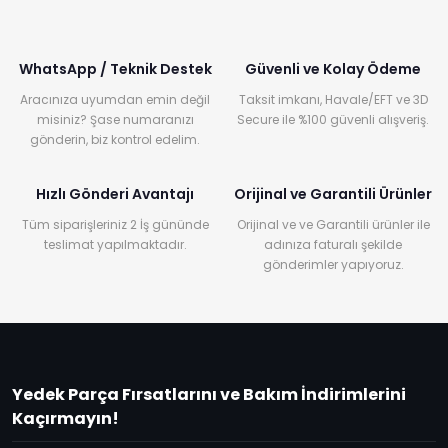
WhatsApp / Teknik Destek
Güvenli ve Kolay Ödeme
Aracınıza uyumdan emin değil
Taksit imkanı, Havale/EFT ve 3D
misiniz? Şase numaranızı
Secure ile %100 güvenli alışveriş.
gönderin, biz kontrol edelim.
Hızlı Gönderi Avantajı
Orijinal ve Garantili Ürünler
Tüm siparişleriniz 2 İş gününde
Orijinal ve ve Garantili ürünler ile
teslimat yapılmaktadır.
adınıza faturalı şekilde
gönderimler yapıyoruz.
Yedek Parça Fırsatlarını ve Bakım İndirimlerini
Kaçırmayın!