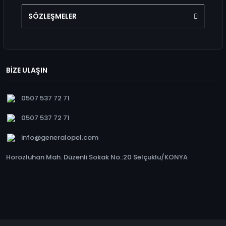
SÖZLEŞMELER
BİZE ULAŞIN
0507 537 72 71
0507 537 72 71
info@generalopel.com
Horozluhan Mah. Düzenli Sokak No.:20 Selçuklu/KONYA