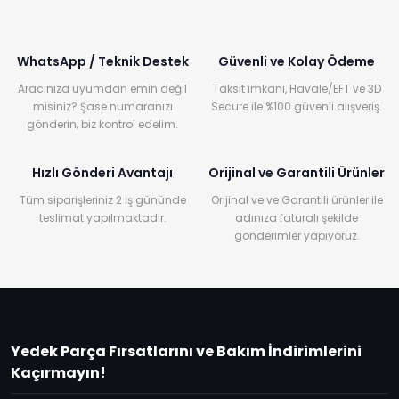
WhatsApp / Teknik Destek
Güvenli ve Kolay Ödeme
Aracınıza uyumdan emin değil
Taksit imkanı, Havale/EFT ve 3D
misiniz? Şase numaranızı
Secure ile %100 güvenli alışveriş.
gönderin, biz kontrol edelim.
Hızlı Gönderi Avantajı
Orijinal ve Garantili Ürünler
Tüm siparişleriniz 2 İş gününde
Orijinal ve ve Garantili ürünler ile
teslimat yapılmaktadır.
adınıza faturalı şekilde
gönderimler yapıyoruz.
Yedek Parça Fırsatlarını ve Bakım İndirimlerini
Kaçırmayın!