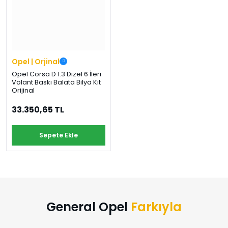
›
›
›
O
C
P
Beni
Şifremi
CHEVROLET
OPEL
PEUGEOT
hatırla
unuttum
Giriş Yap
›
›
›
Opel | Orjinal
M
C
D
Opel Corsa D 1.3 Dizel 6 İleri
Yeni Hesap
Volant Baskı Balata Bilya Kit
MOTOR
CİTROEN
DS
Oluştur
YAĞI
Orijinal
33.350,65 TL
›
›
›
K
Ş
A
Sepete Ekle
KOMPLE
ŞANZIMANLAR
AKÜ
MOTOR
General Opel
Farkıyla