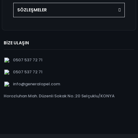
SÖZLEŞMELER
BİZE ULAŞIN
0507 537 72 71
0507 537 72 71
info@generalopel.com
Horozluhan Mah. Düzenli Sokak No.:20 Selçuklu/KONYA