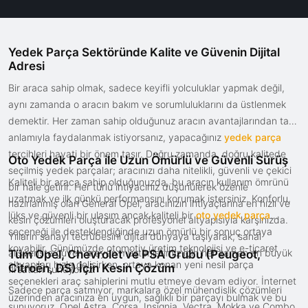
Yedek Parça Sektöründe Kalite ve Güvenin Dijital
Adresi
Bir araca sahip olmak, sadece keyifli yolculuklar yapmak değil,
aynı zamanda o aracın bakım ve sorumluluklarını da üstlenmek
demektir. Her zaman sahip olduğunuz aracın avantajlarından tam
anlamıyla faydalanmak istiyorsanız, yapacağınız
yedek parça
tercihleri hayati bir önem taşır. Doğru zamanda, doğru kalitede
Oto Yedek Parça ile Uzun Ömürlü ve Güvenli Sürüş
seçilmiş yedek parçalar; aracınızı daha nitelikli, güvenli ve çekici
Kaliteli bir araca sahip olduğunuzda, bu aracın kullanım ömrünü
bir hale getirir. Her türlü ihtiyacınız düşünülerek özenle
uzatmak ve ilk günkü performansını korumak istersiniz. Konforlu,
hazırlanmış olan General Opel, aracınızın ihtiyaçlarına en hızlı ve
lüks ve güvenli bir ulaşım ancak kaliteli bir
oto yedek parça
kesin çözümleri oluşturacak profesyonel altyapısıyla karşınızda.
seçeneği ile desteklendiğinde uzun ömürlü bir sonuç ortaya
Yılların sanayi tecrübesini dijital dünyaya taşıyarak, sanal
koyabilir. Günümüzde otomotiv üretim teknolojisi ve e-ticaret
alışverişte güven arayan müşterilerimiz için her zaman en büyük
Tüm Opel, Chevrolet ve PSA Grubu (Peugeot,
altyapıları hızla gelişirken, ortaya konan yeni nesil parça
Citroën, DS) İçin Kesin Çözüm
fırsatları sunuyoruz.
seçenekleri araç sahiplerini mutlu etmeye devam ediyor. İnternet
Sadece parça satmıyor, markalara özel mühendislik çözümleri
üzerinden aracınıza en uygun, sağlıklı bir parçayı bulmak ve bu
sunuyoruz. Opel Astra, Corsa, Insignia, Vectra, Mokka ve Combo