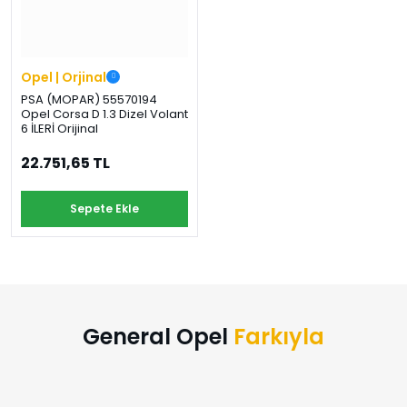
›
›
›
O
C
P
Beni
Şifremi
CHEVROLET
OPEL
PEUGEOT
hatırla
unuttum
Opel | Orjinal
Giriş Yap
PSA (MOPAR) 55570194
›
›
›
Opel Corsa D 1.3 Dizel Volant
M
C
D
6 İLERİ Orijinal
Yeni Hesap
MOTOR
CİTROEN
DS
Oluştur
YAĞI
22.751,65 TL
›
›
›
Sepete Ekle
K
Ş
A
KOMPLE
ŞANZIMANLAR
AKÜ
MOTOR
General Opel
Farkıyla