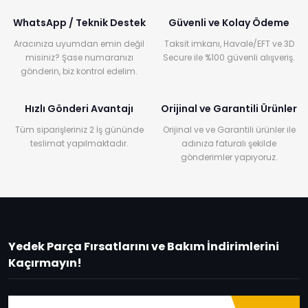
WhatsApp / Teknik Destek
Güvenli ve Kolay Ödeme
Aracınıza uyumdan emin değil
Taksit imkanı, Havale/EFT ve 3D
misiniz? Şase numaranızı
Secure ile %100 güvenli alışveriş.
gönderin, biz kontrol edelim.
Hızlı Gönderi Avantajı
Orijinal ve Garantili Ürünler
Tüm siparişleriniz 2 İş gününde
Orijinal ve ve Garantili ürünler ile
teslimat yapılmaktadır.
adınıza faturalı şekilde
gönderimler yapıyoruz.
Yedek Parça Fırsatlarını ve Bakım İndirimlerini
Kaçırmayın!