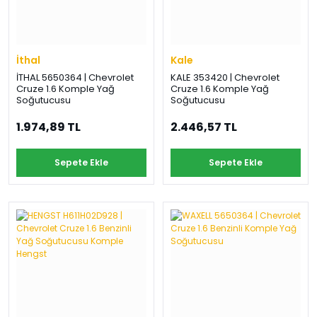
›
›
›
O
C
P
Beni
Şifremi
CHEVROLET
OPEL
PEUGEOT
hatırla
unuttum
İthal
Kale
Giriş Yap
İTHAL 5650364 | Chevrolet
KALE 353420 | Chevrolet
›
›
›
Cruze 1.6 Komple Yağ
Cruze 1.6 Komple Yağ
M
C
D
Soğutucusu
Soğutucusu
Yeni Hesap
MOTOR
CİTROEN
DS
Oluştur
YAĞI
1.974,89 TL
2.446,57 TL
›
›
›
Sepete Ekle
Sepete Ekle
K
Ş
A
KOMPLE
ŞANZIMANLAR
AKÜ
MOTOR