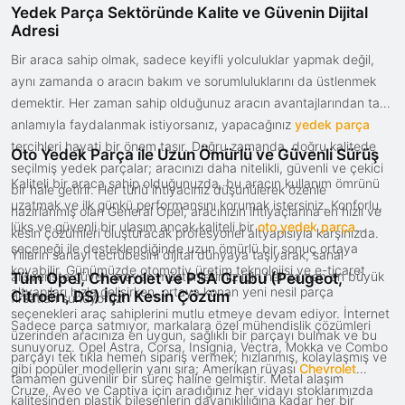
Yedek Parça Sektöründe Kalite ve Güvenin Dijital
Adresi
Bir araca sahip olmak, sadece keyifli yolculuklar yapmak değil,
aynı zamanda o aracın bakım ve sorumluluklarını da üstlenmek
demektir. Her zaman sahip olduğunuz aracın avantajlarından tam
anlamıyla faydalanmak istiyorsanız, yapacağınız
yedek parça
tercihleri hayati bir önem taşır. Doğru zamanda, doğru kalitede
Oto Yedek Parça ile Uzun Ömürlü ve Güvenli Sürüş
seçilmiş yedek parçalar; aracınızı daha nitelikli, güvenli ve çekici
Kaliteli bir araca sahip olduğunuzda, bu aracın kullanım ömrünü
bir hale getirir. Her türlü ihtiyacınız düşünülerek özenle
uzatmak ve ilk günkü performansını korumak istersiniz. Konforlu,
hazırlanmış olan General Opel, aracınızın ihtiyaçlarına en hızlı ve
lüks ve güvenli bir ulaşım ancak kaliteli bir
oto yedek parça
kesin çözümleri oluşturacak profesyonel altyapısıyla karşınızda.
seçeneği ile desteklendiğinde uzun ömürlü bir sonuç ortaya
Yılların sanayi tecrübesini dijital dünyaya taşıyarak, sanal
koyabilir. Günümüzde otomotiv üretim teknolojisi ve e-ticaret
alışverişte güven arayan müşterilerimiz için her zaman en büyük
Tüm Opel, Chevrolet ve PSA Grubu (Peugeot,
altyapıları hızla gelişirken, ortaya konan yeni nesil parça
Citroën, DS) İçin Kesin Çözüm
fırsatları sunuyoruz.
seçenekleri araç sahiplerini mutlu etmeye devam ediyor. İnternet
Sadece parça satmıyor, markalara özel mühendislik çözümleri
üzerinden aracınıza en uygun, sağlıklı bir parçayı bulmak ve bu
sunuyoruz. Opel Astra, Corsa, Insignia, Vectra, Mokka ve Combo
parçayı tek tıkla hemen sipariş vermek; hızlanmış, kolaylaşmış ve
gibi popüler modellerin yanı sıra; Amerikan rüyası
Chevrolet
tamamen güvenilir bir süreç haline gelmiştir. Metal alaşım
Cruze, Aveo ve Captiva için aradığınız her vidayı stoklarımızda
kalitesinden plastik bileşenlerin dayanıklılığına kadar her bir