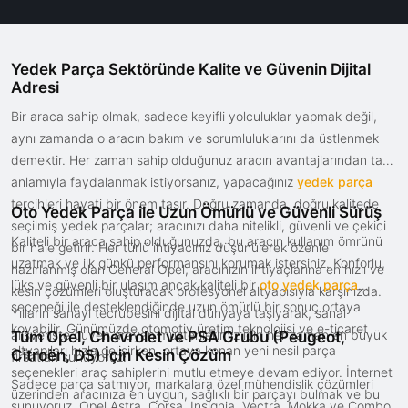
Yedek Parça Sektöründe Kalite ve Güvenin Dijital
Adresi
Bir araca sahip olmak, sadece keyifli yolculuklar yapmak değil,
aynı zamanda o aracın bakım ve sorumluluklarını da üstlenmek
demektir. Her zaman sahip olduğunuz aracın avantajlarından tam
anlamıyla faydalanmak istiyorsanız, yapacağınız
yedek parça
tercihleri hayati bir önem taşır. Doğru zamanda, doğru kalitede
Oto Yedek Parça ile Uzun Ömürlü ve Güvenli Sürüş
seçilmiş yedek parçalar; aracınızı daha nitelikli, güvenli ve çekici
Kaliteli bir araca sahip olduğunuzda, bu aracın kullanım ömrünü
bir hale getirir. Her türlü ihtiyacınız düşünülerek özenle
uzatmak ve ilk günkü performansını korumak istersiniz. Konforlu,
hazırlanmış olan General Opel, aracınızın ihtiyaçlarına en hızlı ve
lüks ve güvenli bir ulaşım ancak kaliteli bir
oto yedek parça
kesin çözümleri oluşturacak profesyonel altyapısıyla karşınızda.
seçeneği ile desteklendiğinde uzun ömürlü bir sonuç ortaya
Yılların sanayi tecrübesini dijital dünyaya taşıyarak, sanal
koyabilir. Günümüzde otomotiv üretim teknolojisi ve e-ticaret
alışverişte güven arayan müşterilerimiz için her zaman en büyük
Tüm Opel, Chevrolet ve PSA Grubu (Peugeot,
altyapıları hızla gelişirken, ortaya konan yeni nesil parça
Citroën, DS) İçin Kesin Çözüm
fırsatları sunuyoruz.
seçenekleri araç sahiplerini mutlu etmeye devam ediyor. İnternet
Sadece parça satmıyor, markalara özel mühendislik çözümleri
üzerinden aracınıza en uygun, sağlıklı bir parçayı bulmak ve bu
sunuyoruz. Opel Astra, Corsa, Insignia, Vectra, Mokka ve Combo