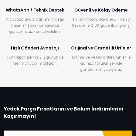
WhatsApp / Teknik Destek
Güvenli ve Kolay Ödeme
Aracınıza uyumdan emin değil
Taksit imkanı, Havale/EFT ve 3D
misiniz? Şase numaranızı
Secure ile %100 güvenli alışveriş.
gönderin, biz kontrol edelim.
Hızlı Gönderi Avantajı
Orijinal ve Garantili Ürünler
Tüm siparişleriniz 2 İş gününde
Orijinal ve ve Garantili ürünler ile
teslimat yapılmaktadır.
adınıza faturalı şekilde
gönderimler yapıyoruz.
Yedek Parça Fırsatlarını ve Bakım İndirimlerini
Kaçırmayın!