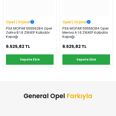
›
›
›
O
C
P
Beni
Şifremi
CHEVROLET
OPEL
PEUGEOT
hatırla
unuttum
Opel | Orjinal
Opel | Orjinal
Giriş Yap
PSA MOPAR 55556284 Opel
PSA MOPAR 55556284 Opel
›
›
›
Zafira B 1.6 Z16XEP Külbütör
Meriva A 1.6 Z16XEP Külbütör
M
C
D
Kapağı
Kapağı
Yeni Hesap
MOTOR
CİTROEN
DS
Oluştur
YAĞI
6.525,82 TL
6.525,82 TL
›
›
›
Sepete Ekle
Sepete Ekle
K
Ş
A
KOMPLE
ŞANZIMANLAR
AKÜ
MOTOR
General Opel
Farkıyla