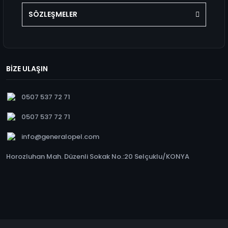
SÖZLEŞMELER
BİZE ULAŞIN
0507 537 72 71
0507 537 72 71
info@generalopel.com
Horozluhan Mah. Düzenli Sokak No.:20 Selçuklu/KONYA