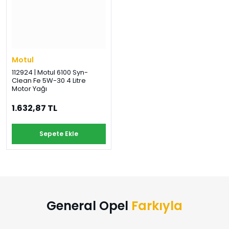
Şifre
›
›
›
O
C
P
Beni
Şifremi
CHEVROLET
OPEL
PEUGEOT
hatırla
unuttum
Motul
Giriş Yap
112924 | Motul 6100 Syn-
›
›
›
Clean Fe 5W-30 4 Litre
M
C
D
Motor Yağı
Yeni Hesap
MOTOR
CİTROEN
DS
Oluştur
YAĞI
1.632,87 TL
›
›
›
Sepete Ekle
K
Ş
A
KOMPLE
ŞANZIMANLAR
AKÜ
MOTOR
General Opel
Farkıyla