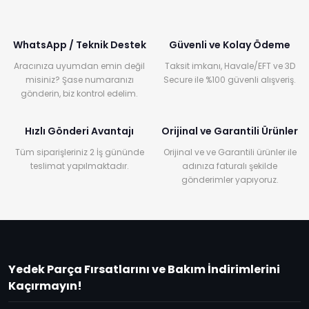
WhatsApp / Teknik Destek
Güvenli ve Kolay Ödeme
Aracınıza uyumdan emin değil
Taksit imkanı, Havale/EFT ve 3D
misiniz? Şase numaranızı
Secure ile %100 güvenli alışveriş.
gönderin, biz kontrol edelim.
Hızlı Gönderi Avantajı
Orijinal ve Garantili Ürünler
Tüm siparişleriniz 2 İş gününde
Orijinal ve ve Garantili ürünler ile
teslimat yapılmaktadır.
adınıza faturalı şekilde
gönderimler yapıyoruz.
Yedek Parça Fırsatlarını ve Bakım İndirimlerini
Kaçırmayın!