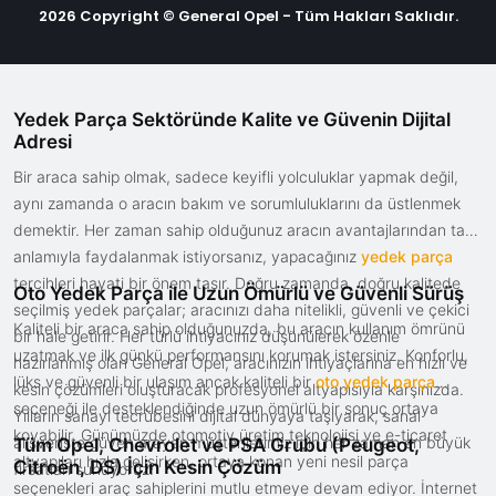
2026 Copyright © General Opel - Tüm Hakları Saklıdır.
Yedek Parça Sektöründe Kalite ve Güvenin Dijital
Adresi
Bir araca sahip olmak, sadece keyifli yolculuklar yapmak değil,
aynı zamanda o aracın bakım ve sorumluluklarını da üstlenmek
demektir. Her zaman sahip olduğunuz aracın avantajlarından tam
anlamıyla faydalanmak istiyorsanız, yapacağınız
yedek parça
tercihleri hayati bir önem taşır. Doğru zamanda, doğru kalitede
Oto Yedek Parça ile Uzun Ömürlü ve Güvenli Sürüş
seçilmiş yedek parçalar; aracınızı daha nitelikli, güvenli ve çekici
Kaliteli bir araca sahip olduğunuzda, bu aracın kullanım ömrünü
bir hale getirir. Her türlü ihtiyacınız düşünülerek özenle
uzatmak ve ilk günkü performansını korumak istersiniz. Konforlu,
hazırlanmış olan General Opel, aracınızın ihtiyaçlarına en hızlı ve
lüks ve güvenli bir ulaşım ancak kaliteli bir
oto yedek parça
kesin çözümleri oluşturacak profesyonel altyapısıyla karşınızda.
seçeneği ile desteklendiğinde uzun ömürlü bir sonuç ortaya
Yılların sanayi tecrübesini dijital dünyaya taşıyarak, sanal
koyabilir. Günümüzde otomotiv üretim teknolojisi ve e-ticaret
alışverişte güven arayan müşterilerimiz için her zaman en büyük
Tüm Opel, Chevrolet ve PSA Grubu (Peugeot,
altyapıları hızla gelişirken, ortaya konan yeni nesil parça
Citroën, DS) İçin Kesin Çözüm
fırsatları sunuyoruz.
seçenekleri araç sahiplerini mutlu etmeye devam ediyor. İnternet