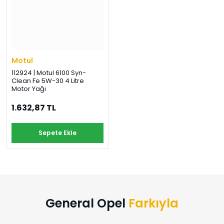
›
›
›
O
C
P
Beni
Şifremi
CHEVROLET
OPEL
PEUGEOT
hatırla
unuttum
Giriş Yap
›
›
›
Motul
M
C
D
112924 | Motul 6100 Syn-
Yeni Hesap
Clean Fe 5W-30 4 Litre
MOTOR
CİTROEN
DS
Oluştur
YAĞI
Motor Yağı
1.632,87 TL
›
›
›
K
Ş
A
Sepete Ekle
KOMPLE
ŞANZIMANLAR
AKÜ
MOTOR
General Opel
Farkıyla