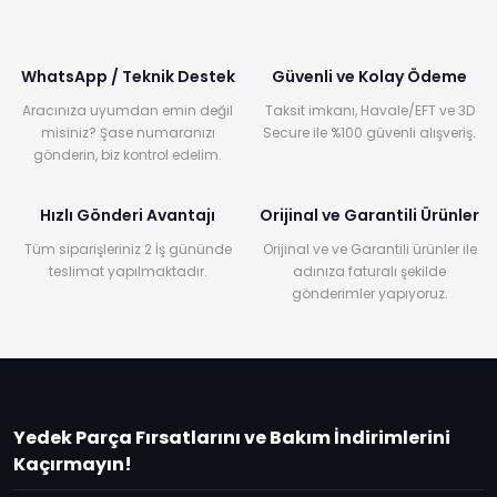
WhatsApp / Teknik Destek
Güvenli ve Kolay Ödeme
Aracınıza uyumdan emin değil
Taksit imkanı, Havale/EFT ve 3D
misiniz? Şase numaranızı
Secure ile %100 güvenli alışveriş.
gönderin, biz kontrol edelim.
Hızlı Gönderi Avantajı
Orijinal ve Garantili Ürünler
Tüm siparişleriniz 2 İş gününde
Orijinal ve ve Garantili ürünler ile
teslimat yapılmaktadır.
adınıza faturalı şekilde
gönderimler yapıyoruz.
Yedek Parça Fırsatlarını ve Bakım İndirimlerini
Kaçırmayın!