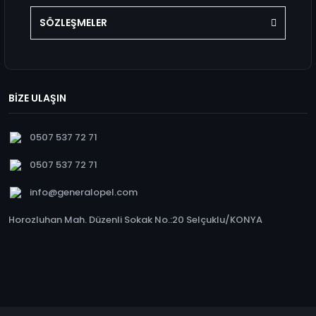
SÖZLEŞMELER
BİZE ULAŞIN
0507 537 72 71
0507 537 72 71
info@generalopel.com
Horozluhan Mah. Düzenli Sokak No.:20 Selçuklu/KONYA